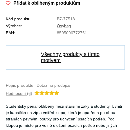
Přidat k oblíbeným produktům
Kód produktu:
B7-77518
Výrobce:
Oxybag
EAN:
8595096772761
Všechny produkty s tímto
motivem
Popis produktu
Dotaz na prodejce
Hodnocení (6)
Studentský penál oblíbený mezi staršími žáky a studenty. Uvnitř
je kapsička na zip a vnitřní klopa, která je opatřena po obou
stranách pevnými poutky pro uchycení psacích potřeb. Pod
klopou je místo pro volné uložení psacích potřeb nebo jiných