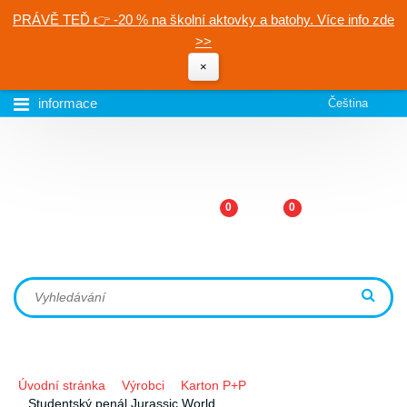
PRÁVĚ TEĎ 👉 -20 % na školní aktovky a batohy. Více info zde
>>
×
informace
Čeština
0
0
Úvodní stránka
Výrobci
Karton P+P
Studentský penál Jurassic World