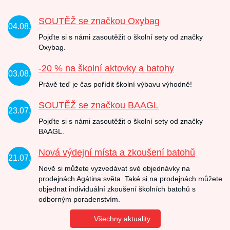
SOUTĚŽ se značkou Oxybag
04.08.
Pojďte si s námi zasoutěžit o školní sety od značky
Oxybag.
-20 % na školní aktovky a batohy
03.08.
Právě teď je čas pořídit školní výbavu výhodně!
SOUTĚŽ se značkou BAAGL
23.07.
Pojďte si s námi zasoutěžit o školní sety od značky
BAAGL.
Nová výdejní místa a zkoušení batohů
21.07.
Nově si můžete vyzvedávat své objednávky na
prodejnách Agátina světa. Také si na prodejnách můžete
objednat individuální zkoušení školních batohů s
odborným poradenstvím.
Všechny aktuality