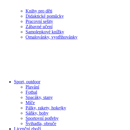
Knihy pro děti
Didaktické pomůcky
Pracovní sešity
Zábavné učení
Samolepkové knížky
Omalovánky, vystřihovánky
Sport, outdoor
Plavání
Fotbal
Spacáky, stany
Míče
Pálky, rakety, hokejky
Sáňky, boby
Sportovní potřeby
Švihadla, obruče
Licenční zboží