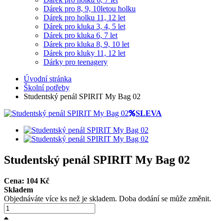
Dárek pro 8, 9, 10letou holku
Dárek pro holku 11, 12 let
Dárek pro kluka 3, 4, 5 let
Dárek pro kluka 6, 7 let
Dárek pro kluka 8, 9, 10 let
Dárek pro kluky 11, 12 let
Dárky pro teenagery
Úvodní stránka
Školní potřeby
Studentský penál SPIRIT My Bag 02
SLEVA
Studentský penál SPIRIT My Bag 02
Cena:
104
Kč
Skladem
Objednáváte více ks než je skladem. Doba dodání se může změnit.