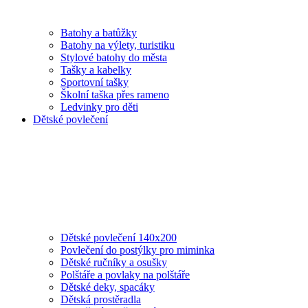
Batohy a batůžky
Batohy na výlety, turistiku
Stylové batohy do města
Tašky a kabelky
Sportovní tašky
Školní taška přes rameno
Ledvinky pro děti
Dětské povlečení
Dětské povlečení 140x200
Povlečení do postýlky pro miminka
Dětské ručníky a osušky
Polštáře a povlaky na polštáře
Dětské deky, spacáky
Dětská prostěradla