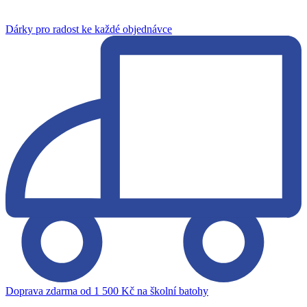
Dárky pro radost ke každé objednávce
Doprava zdarma od 1 500 Kč na školní batohy