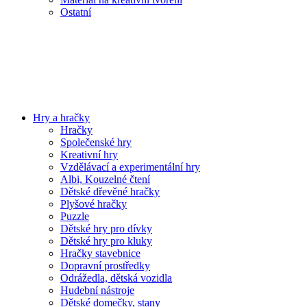
Ostatní
Hry a hračky
Hračky
Společenské hry
Kreativní hry
Vzdělávací a experimentální hry
Albi, Kouzelné čtení
Dětské dřevěné hračky
Plyšové hračky
Puzzle
Dětské hry pro dívky
Dětské hry pro kluky
Hračky stavebnice
Dopravní prostředky
Odrážedla, dětská vozidla
Hudební nástroje
Dětské domečky, stany