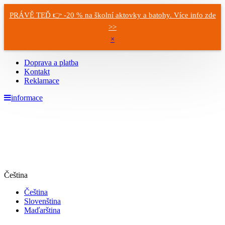
PRÁVĚ TEĎ 👉 -20 % na školní aktovky a batohy. Více info zde
>>
×
Doprava a platba
Kontakt
Reklamace
informace
Čeština
Čeština
Slovenština
Maďarština