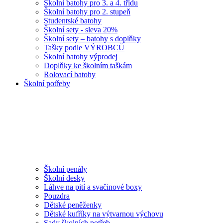
Školní batohy pro 3. a 4. třídu
Školní batohy pro 2. stupeň
Studentské batohy
Školní sety - sleva 20%
Školní sety – batohy s doplňky
Tašky podle VÝROBCŮ
Školní batohy výprodej
Doplňky ke školním taškám
Rolovací batohy
Školní potřeby
Školní penály
Školní desky
Láhve na pití a svačinové boxy
Pouzdra
Dětské peněženky
Dětské kufříky na výtvarnou výchovu
Sady školních potřeb