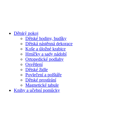
Dětský pokoj
Dětské hodiny, budíky
Dětská nástěnná dekorace
Koše a úložné krabice
Hrníčky a sady nádobí
Ortopedické podlahy
Osvětlení
Dětské židle
Povlečení a polštáře
Dětské prostírání
Magnetické tabule
Knihy a učební pomůcky