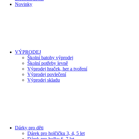
Novinky
VÝPRODEJ
Školní batohy výprodej
Školní potřeby levně
Výprodej hraček, her a tvoření
Výprodej povlečení
Výprodej skladu
Dárky pro děti
Dárek pro holčičku 3, 4, 5 let
Dárek pro holku 6, 7 let