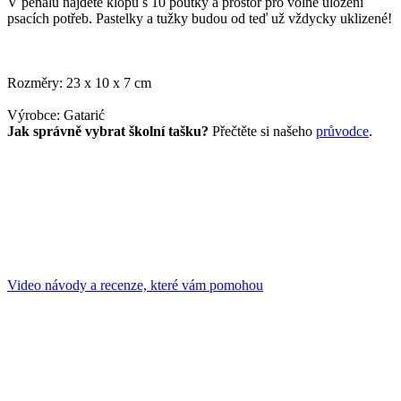
V penálu najdete klopu s 10 poutky a prostor pro volné uložení
psacích potřeb. Pastelky a tužky budou od teď už vždycky uklizené!
Rozměry: 23 x 10 x 7 cm
Výrobce: Gatarić
Jak správně vybrat školní tašku?
Přečtěte si našeho
průvodce
.
Video návody a recenze, které vám pomohou