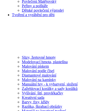
Povlečení Matějovský
Peřiny a polštáře
Dětské povlečení výprodej
Tvoření a vyrábění pro děti
Slizy, žertovné hmoty
Modelovací hmota, plastelína
Malování pískem
Malování podle čísel
Diamantové malování
Malování na kamínky
Manuální hry - k vybarvení, složení
Zažehlovací korálky a sady korálků
Vyšívání, šití, provlékačky
Kreativní sada
Barvy, fixy, křídy
Razítka, škrabací obrázky
Materiál na kreativní tvoření