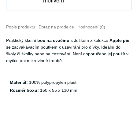
motivem
Popis produktu
Dotaz na prodejce
Hodnocení (0)
Praktický školní
box na svačinu
s Ježkem z kolekce
Apple pie
se zacvakávacím poutkem k uzavírání pro dívky. Ideální do
školy či školky nebo na cestování. Není doporučeno jej použít v
myčce ani mikrovlnné troubě.
Materiál:
100% polypropylen plast
Rozměr boxu:
160 x 55 x 130 mm