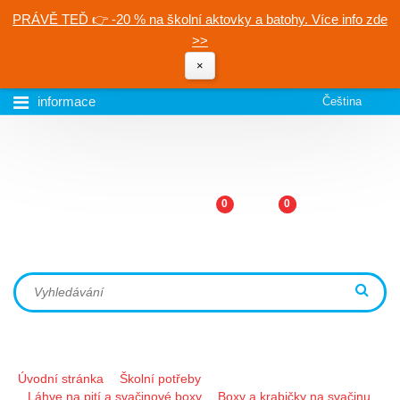
PRÁVĚ TEĎ 👉 -20 % na školní aktovky a batohy. Více info zde
>>
×
informace
Čeština
0
0
Úvodní stránka
Školní potřeby
Láhve na pití a svačinové boxy
Boxy a krabičky na svačinu