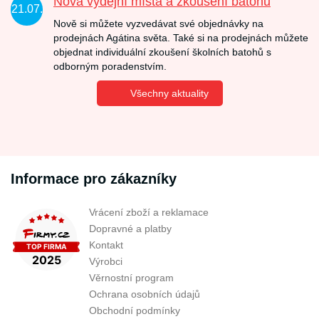
Nová výdejní místa a zkoušení batohů
21.07.
Nově si můžete vyzvedávat své objednávky na
prodejnách Agátina světa. Také si na prodejnách můžete
objednat individuální zkoušení školních batohů s
odborným poradenstvím.
Všechny aktuality
Informace pro zákazníky
Vrácení zboží a reklamace
Dopravné a platby
Kontakt
Výrobci
Věrnostní program
Ochrana osobních údajů
Obchodní podmínky