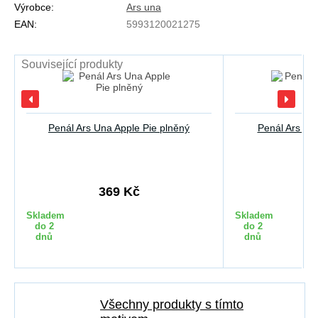
Výrobce:
Ars una
EAN:
5993120021275
Související produkty
Penál Ars Una Apple Pie plněný
Penál Ars Una
369 Kč
3
Skladem
Skladem
do 2
do 2
dnů
dnů
Všechny produkty s tímto