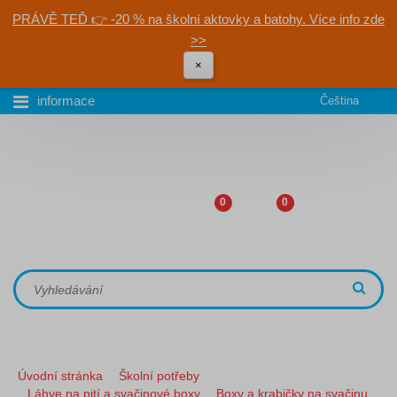
PRÁVĚ TEĎ 👉 -20 % na školní aktovky a batohy. Více info zde
>>
×
informace
Čeština
0
0
Úvodní stránka
Školní potřeby
Láhve na pití a svačinové boxy
Boxy a krabičky na svačinu