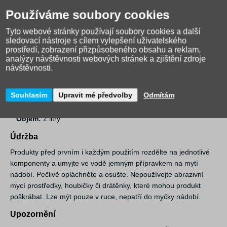
wrap nebo banán. Jednoduché otevírání umožní dětem
Používáme soubory cookies
samostatně se obsloužit. Vhodné pro děti od 3 let.
Tyto webové stránky používají soubory cookies a další
Parametry a vlastnosti
sledovací nástroje s cílem vylepšení uživatelského
prostředí, zobrazení přizpůsobeného obsahu a reklam,
Materiál:
krabička, víčko, rozdělovač, sendvičové víčko - PP
(polypropylen), těsnění a rukojeť - silikon, chladivý polštářek -
analýzy návštěvnosti webových stránek a zjištění zdroje
netoxický potravinářský gel a EVA
návštěvnosti.
Vyrobeno bez BPS, PVC, BPA a ftalátů
Rozměry:
235mm x 215mm x 65mm
Souhlasím
Upravit mé předvolby
Odmítám
Váha:
470 g
Objem:
2 litry
Údržba
Produkty před prvním i každým použitím rozdělte na jednotlivé
komponenty a umyjte ve vodě jemným přípravkem na mytí
nádobí. Pečlivě opláchněte a osušte. Nepoužívejte abrazivní
mycí prostředky, houbičky či drátěnky, které mohou produkt
poškrábat. Lze mýt pouze v ruce, nepatří do myčky nádobí.
Upozornění