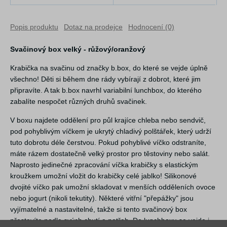
Popis produktu
Dotaz na prodejce
Hodnocení (0)
Svačinový box velký - růžový/oranžový
Krabička na svačinu od značky b.box, do které se vejde úplně
všechno! Děti si během dne rády vybírají z dobrot, které jim
připravíte. A tak b.box navrhl variabilní lunchbox, do kterého
zabalíte nespočet různých druhů svačinek.
V boxu najdete oddělení pro půl krajíce chleba nebo sendvič,
pod pohyblivým víčkem je ukrytý chladivý polštářek, který udrží
tuto dobrotu déle čerstvou. Pokud pohyblivé víčko odstraníte,
máte rázem dostatečně velký prostor pro těstoviny nebo salát.
Naprosto jedinečné zpracování víčka krabičky s elastickým
kroužkem umožní vložit do krabičky celé jablko! Silikonové
dvojité víčko pak umožní skladovat v menších odděleních ovoce
nebo jogurt (nikoli tekutity). Některé vitřní "přepážky" jsou
vyjímatelné a nastavitelné, takže si tento svačinový box
přestavíte podle svých chutí a potřeb. Do lunchboxu se vejde i