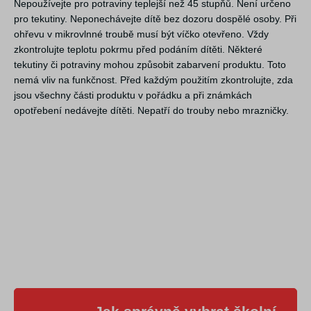
Nepoužívejte pro potraviny teplejší než 45 stupňů. Není určeno
pro tekutiny. Neponechávejte dítě bez dozoru dospělé osoby. Při
ohřevu v mikrovlnné troubě musí být víčko otevřeno. Vždy
zkontrolujte teplotu pokrmu před podáním dítěti. Některé
tekutiny či potraviny mohou způsobit zabarvení produktu. Toto
nemá vliv na funkčnost. Před každým použitím zkontrolujte, zda
jsou všechny části produktu v pořádku a při známkách
opotřebení nedávejte dítěti. Nepatří do trouby nebo mrazničky.