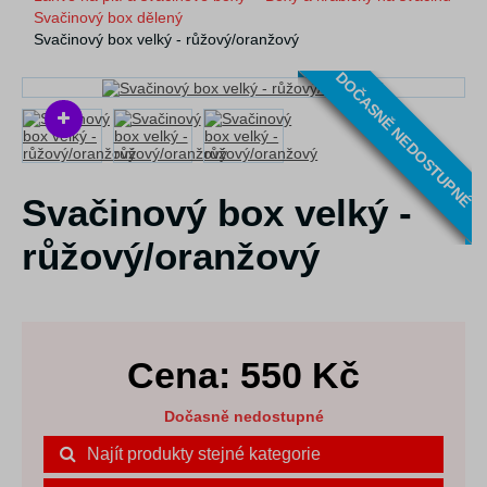
Svačinový box dělený
Svačinový box velký - růžový/oranžový
DOČASNĚ NEDOSTUPNÉ
Svačinový box velký -
růžový/oranžový
Cena:
550
Kč
Dočasně nedostupné
Najít produkty stejné kategorie