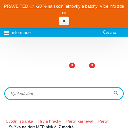
PRÁVĚ TEĎ 👉 -20 % na školní aktovky a batohy. Více info zde
>>
×
informace
Čeština
0
0
Úvodní stránka
Hry a hračky
Párty, karneval
Párty
Svíčka na dort MFP blok č. 7 modrá