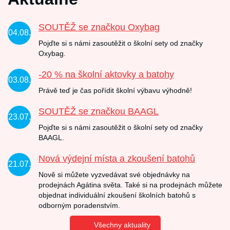
SOUTĚŽ se značkou Oxybag
04.08.
Pojďte si s námi zasoutěžit o školní sety od značky
Oxybag.
-20 % na školní aktovky a batohy
03.08.
Právě teď je čas pořídit školní výbavu výhodně!
SOUTĚŽ se značkou BAAGL
23.07.
Pojďte si s námi zasoutěžit o školní sety od značky
BAAGL.
Nová výdejní místa a zkoušení batohů
21.07.
Nově si můžete vyzvedávat své objednávky na
prodejnách Agátina světa. Také si na prodejnách můžete
objednat individuální zkoušení školních batohů s
odborným poradenstvím.
Všechny aktuality