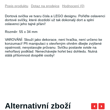
Popis produktu
Dotaz na prodejce
Hodnocení (0)
Dortová svíčka ve tvaru čísla a LEGO designu. Pořiďte oslavenci
dortové svíčky, které dozdobí už tak dokonalý dort a splní
oslavenci jeho tajné přání!
Rozměr: 55 x 34 mm
VAROVÁNÍ: Slouží jako dekorace, není hračka, není určeno ke
konzumaci! Při manipulaci s otevřeným ohněm dbejte zvýšené
opatrnosti, nevystavujte průvanu. Svíčku postavte svisle na
nehořlavý podklad. Nenechávejte hořet bez dohledu. Nutná
stálá přítomnost dospělé osoby!
Alternativní zboží