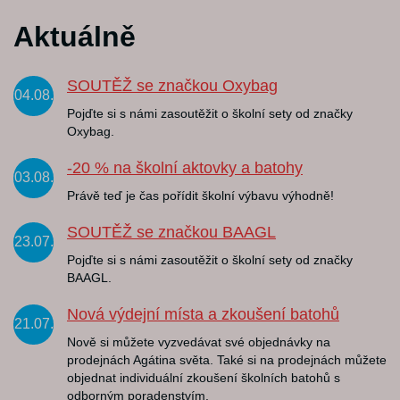
Aktuálně
SOUTĚŽ se značkou Oxybag
04.08.
Pojďte si s námi zasoutěžit o školní sety od značky
Oxybag.
-20 % na školní aktovky a batohy
03.08.
Právě teď je čas pořídit školní výbavu výhodně!
SOUTĚŽ se značkou BAAGL
23.07.
Pojďte si s námi zasoutěžit o školní sety od značky
BAAGL.
Nová výdejní místa a zkoušení batohů
21.07.
Nově si můžete vyzvedávat své objednávky na
prodejnách Agátina světa. Také si na prodejnách můžete
objednat individuální zkoušení školních batohů s
odborným poradenstvím.