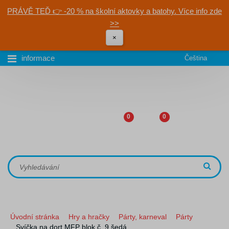
PRÁVĚ TEĎ 👉 -20 % na školní aktovky a batohy. Více info zde
>>
×
informace
Čeština
0
0
Úvodní stránka
Hry a hračky
Párty, karneval
Párty
Svíčka na dort MFP blok č. 9 šedá