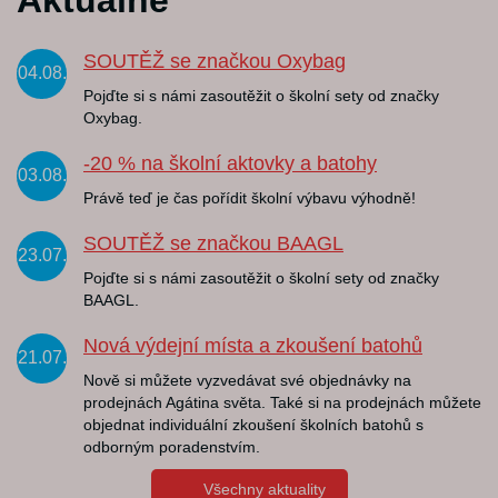
Aktuálně
SOUTĚŽ se značkou Oxybag
04.08.
Pojďte si s námi zasoutěžit o školní sety od značky
Oxybag.
-20 % na školní aktovky a batohy
03.08.
Právě teď je čas pořídit školní výbavu výhodně!
SOUTĚŽ se značkou BAAGL
23.07.
Pojďte si s námi zasoutěžit o školní sety od značky
BAAGL.
Nová výdejní místa a zkoušení batohů
21.07.
Nově si můžete vyzvedávat své objednávky na
prodejnách Agátina světa. Také si na prodejnách můžete
objednat individuální zkoušení školních batohů s
odborným poradenstvím.
Všechny aktuality