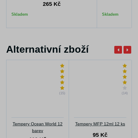
265 Kč
1
Skladem
Skladem
Alternativní zboží
(15)
(14)
Tempery Ocean World 12
Tempery MFP 12ml 12 ks
barev
95 Kč