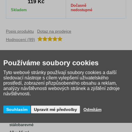
119 Kč
Dočasně
Skladem
nedostupné
Popis produktu
Dotaz na prodejce
Hodnocení (99)
Tempery - patří mezi nepostradatelné
výtvarné potřeby
pro vaše
školáky. Barvy: bílá, žlutá, oranžová, červená, světle modrá,
Používáme soubory cookies
tmavě modrá, světle zelená, tmavě zelená, hnědá, černá
Tyto webové stránky používají soubory cookies a další
sledovací nástroje s cílem vylepšení uživatelského
prostředí, zobrazení přizpůsobeného obsahu a reklam,
ředitelné vodou
analýzy návštěvnosti webových stránek a zjištění zdroje
návštěvnosti.
odolné
proti setření
dobře míchatelné krycí
Souhlasím
Upravit mé předvolby
Odmítám
možnost přemalování jinými barvami
stálobarevné