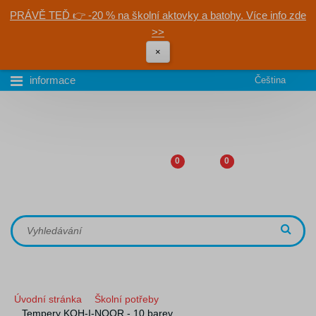
PRÁVĚ TEĎ 👉 -20 % na školní aktovky a batohy. Více info zde
>>
×
informace
Čeština
0
0
Úvodní stránka
Školní potřeby
Tempery KOH-I-NOOR - 10 barev