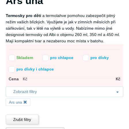
Ars una
Termosky pro děti
a termolahve pomohou zabezpečit pitný
režim vašich blízkých. Využijete je jak v zímních měsících při
sáňkování, tak v létě na výletě u vody. Nabízíme mimo jiné
designové termosky od Albi o objemu 260 ml, 350 ml a 450 ml.
Mají kompaktní tvar a nezaberou moc místa v batohu.
Skladem
pro chlapce
pro dívky
pro dívky i chlapce
Cena
Kč
Kč
Zobrazit filtry
Ars una
Zrušit filtry