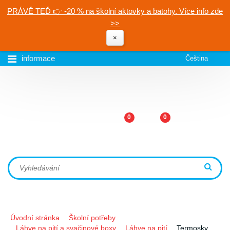
PRÁVĚ TEĎ 👉 -20 % na školní aktovky a batohy. Více info zde
>>
×
informace
Čeština
0
0
Úvodní stránka
Školní potřeby
Láhve na pití a svačinové boxy
Láhve na pití
Termosky