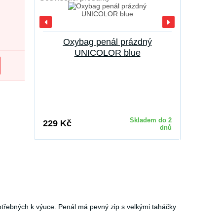
Oxybag penál prázdný
UNICOLOR blue
Skladem do 2
229 Kč
dnů
třebných k výuce. Penál má pevný zip s velkými taháčky