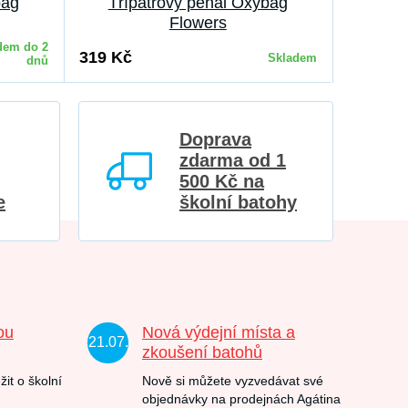
bag
Třípatrový penál Oxybag
Školn
Flowers
dem do 2
319 Kč
319 Kč
Skladem
dnů
Doprava
zdarma od 1
500 Kč na
e
školní batohy
ou
Nová výdejní místa a
21.07.
zkoušení batohů
žit o školní
Nově si můžete vyzvedávat své
objednávky na prodejnách Agátina