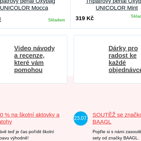
ípatrový penál Oxybag
Třípatrový penál Oxy
UNICOLOR Mocca
UNICOLOR Mint
Skla
319 Kč
č
Skladem
Video návody
Dárky pro
a recenze,
radost ke
které vám
každé
pomohou
objednávc
20 % na školní aktovky a
SOUTĚŽ se značk
23.07.
atohy
BAAGL
ávě teď je čas pořídit školní
Pojďte si s námi zasoutě
bavu výhodně!
sety od značky BAAGL.