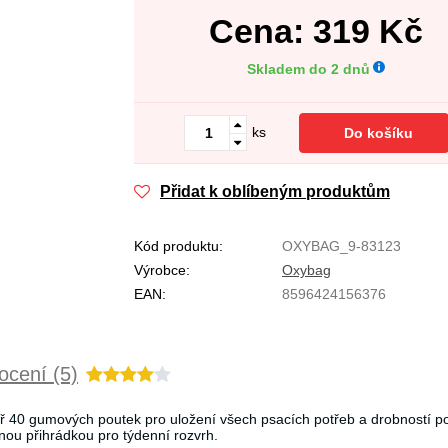
Cena:
319
Kč
Skladem do 2 dnů
ks
Do košíku
Přidat k oblíbeným produktům
Kód produktu:
OXYBAG_9-83123
Výrobce:
Oxybag
EAN:
8596424156376
cení (5)
ř 40 gumových poutek pro uložení všech psacích potřeb a drobností po
nou přihrádkou pro týdenní rozvrh.