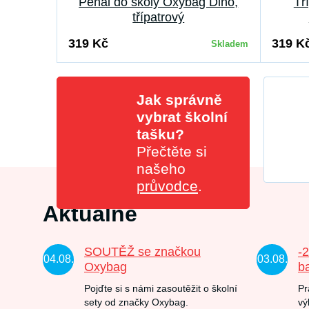
Penál do školy Oxybag Dino,
Tř
třípatrový
319 Kč
319 K
Skladem
Jak správně
vybrat školní
tašku?
Přečtěte si
našeho
průvodce
.
Aktuálně
SOUTĚŽ se značkou
-
04.08.
03.08.
Oxybag
b
Pojďte si s námi zasoutěžit o školní
Pr
sety od značky Oxybag.
vý