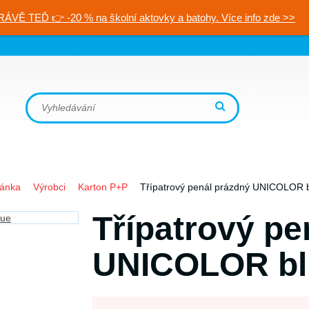
RÁVĚ TEĎ 👉 -20 % na školní aktovky a batohy. Více info zde >>
ránka
Výrobci
Karton P+P
Třípatrový penál prázdný UNICOLOR 
Třípatrový pe
UNICOLOR bl