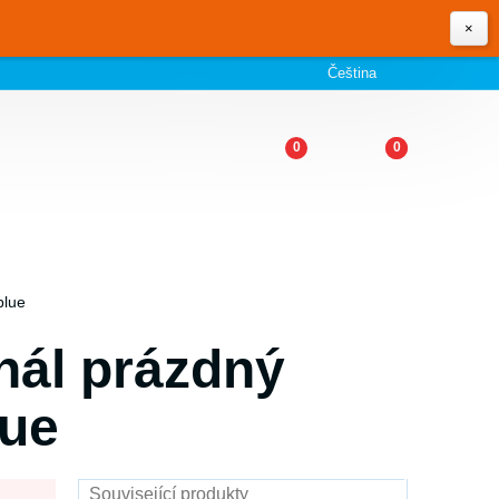
×
Čeština
0
0
blue
nál prázdný
ue
Související produkty