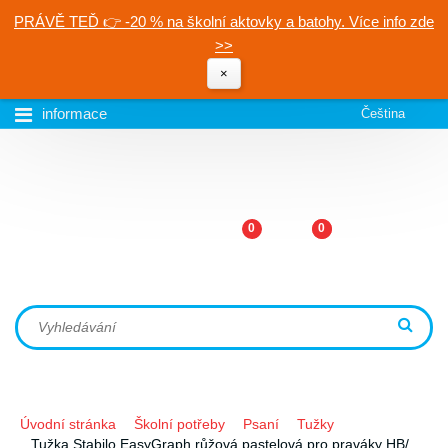
PRÁVĚ TEĎ 👉 -20 % na školní aktovky a batohy. Více info zde
>>
×
informace
Čeština
0
0
Úvodní stránka
Školní potřeby
Psaní
Tužky
Tužka Stabilo EasyGraph růžová pastelová pro praváky HB/