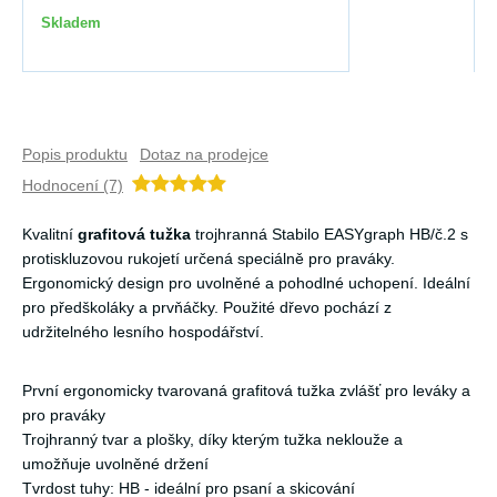
Skladem
Popis produktu
Dotaz na prodejce
Hodnocení (7)
Kvalitní
grafitová tužka
trojhranná Stabilo EASYgraph HB/č.2 s
protiskluzovou rukojetí určená speciálně pro praváky.
Ergonomický design pro uvolněné a pohodlné uchopení. Ideální
pro předškoláky a prvňáčky. Použité dřevo pochází z
udržitelného lesního hospodářství.
První ergonomicky tvarovaná grafitová tužka zvlášť pro leváky a
pro praváky
Trojhranný tvar a plošky, díky kterým tužka neklouže a
umožňuje uvolněné držení
Tvrdost tuhy: HB - ideální pro psaní a skicování