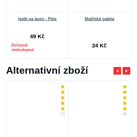
Igelit na lavici - Pets
Malířská paleta
49 Kč
24 Kč
Dočasně
nedostupné
Alternativní zboží
(7)
(9)