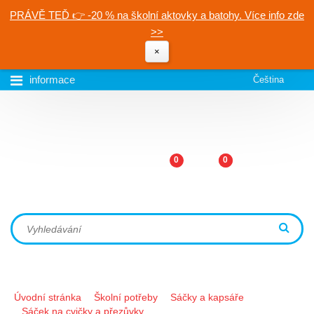
PRÁVĚ TEĎ 👉 -20 % na školní aktovky a batohy. Více info zde
>>
×
informace
Čeština
0
0
Úvodní stránka
Školní potřeby
Sáčky a kapsáře
Sáček na cvičky a přezůvky