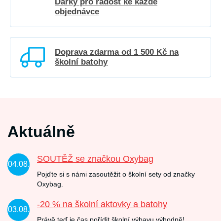
Dárky pro radost ke každé
objednávce
Doprava zdarma od 1 500 Kč na
školní batohy
Aktuálně
SOUTĚŽ se značkou Oxybag
04.08.
Pojďte si s námi zasoutěžit o školní sety od značky
Oxybag.
-20 % na školní aktovky a batohy
03.08.
Právě teď je čas pořídit školní výbavu výhodně!