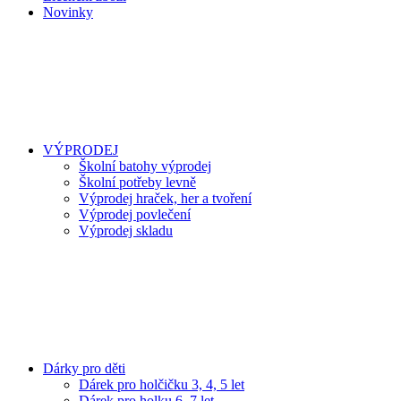
Novinky
VÝPRODEJ
Školní batohy výprodej
Školní potřeby levně
Výprodej hraček, her a tvoření
Výprodej povlečení
Výprodej skladu
Dárky pro děti
Dárek pro holčičku 3, 4, 5 let
Dárek pro holku 6, 7 let