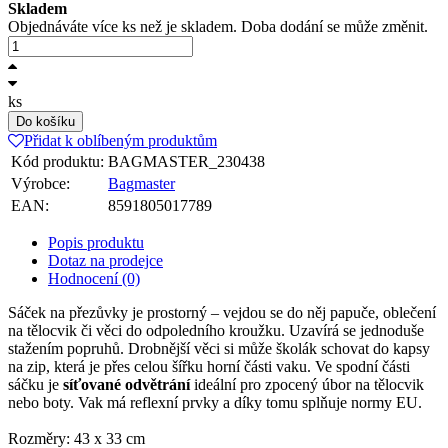
Skladem
Objednáváte více ks než je skladem. Doba dodání se může změnit.
ks
Do košíku
Přidat k oblíbeným produktům
Kód produktu:
BAGMASTER_230438
Výrobce:
Bagmaster
EAN:
8591805017789
Popis produktu
Dotaz na prodejce
Hodnocení (0)
Sáček na přezůvky je prostorný – vejdou se do něj papuče, oblečení
na tělocvik či věci do odpoledního kroužku. Uzavírá se jednoduše
stažením popruhů. Drobnější věci si může školák schovat do kapsy
na zip, která je přes celou šířku horní části vaku. Ve spodní části
sáčku je
síťované odvětrání
ideální pro zpocený úbor na tělocvik
nebo boty. Vak má reflexní prvky a díky tomu splňuje normy EU.
Rozměry: 43 x 33 cm