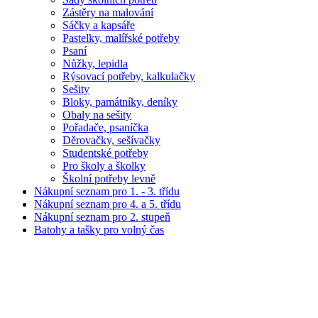
Zástěry na malování
Sáčky a kapsáře
Pastelky, malířské potřeby
Psaní
Nůžky, lepidla
Rýsovací potřeby, kalkulačky
Sešity
Bloky, památníky, deníky
Obaly na sešity
Pořadače, psaníčka
Děrovačky, sešívačky
Studentské potřeby
Pro školy a školky
Školní potřeby levně
Nákupní seznam pro 1. - 3. třídu
Nákupní seznam pro 4. a 5. třídu
Nákupní seznam pro 2. stupeň
Batohy a tašky pro volný čas