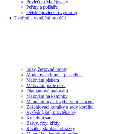
Povlečení Matějovský
Peřiny a polštáře
Dětské povlečení výprodej
Tvoření a vyrábění pro děti
Slizy, žertovné hmoty
Modelovací hmota, plastelína
Malování pískem
Malování podle čísel
Diamantové malování
Malování na kamínky
Manuální hry - k vybarvení, složení
Zažehlovací korálky a sady korálků
Vyšívání, šití, provlékačky
Kreativní sada
Barvy, fixy, křídy
Razítka, škrabací obrázky
Materiál na kreativní tvoření