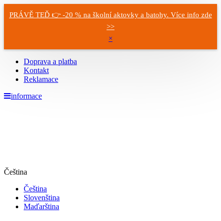
PRÁVĚ TEĎ 👉 -20 % na školní aktovky a batohy. Více info zde
>>
×
Doprava a platba
Kontakt
Reklamace
informace
Čeština
Čeština
Slovenština
Maďarština