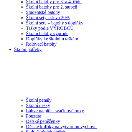
Školní batohy pro 3. a 4. třídu
Školní batohy pro 2. stupeň
Studentské batohy
Školní sety - sleva 20%
Školní sety – batohy s doplňky
Tašky podle VÝROBCŮ
Školní batohy výprodej
Doplňky ke školním taškám
Rolovací batohy
Školní potřeby
Školní penály
Školní desky
Láhve na pití a svačinové boxy
Pouzdra
Dětské peněženky
Dětské kufříky na výtvarnou výchovu
Sady školních potřeb