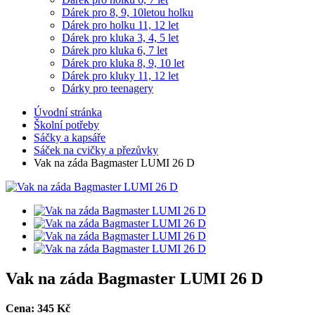
Dárek pro 8, 9, 10letou holku
Dárek pro holku 11, 12 let
Dárek pro kluka 3, 4, 5 let
Dárek pro kluka 6, 7 let
Dárek pro kluka 8, 9, 10 let
Dárek pro kluky 11, 12 let
Dárky pro teenagery
Úvodní stránka
Školní potřeby
Sáčky a kapsáře
Sáček na cvičky a přezůvky
Vak na záda Bagmaster LUMI 26 D
Vak na záda Bagmaster LUMI 26 D
Cena:
345
Kč