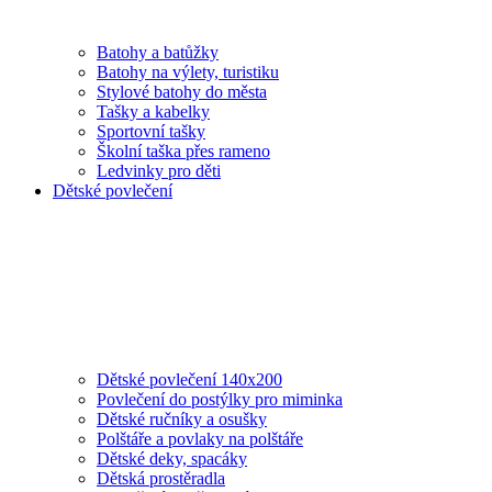
Batohy a batůžky
Batohy na výlety, turistiku
Stylové batohy do města
Tašky a kabelky
Sportovní tašky
Školní taška přes rameno
Ledvinky pro děti
Dětské povlečení
Dětské povlečení 140x200
Povlečení do postýlky pro miminka
Dětské ručníky a osušky
Polštáře a povlaky na polštáře
Dětské deky, spacáky
Dětská prostěradla