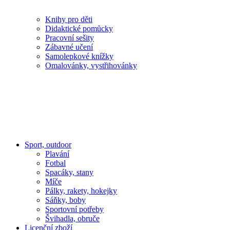
Knihy pro děti
Didaktické pomůcky
Pracovní sešity
Zábavné učení
Samolepkové knížky
Omalovánky, vystřihovánky
Sport, outdoor
Plavání
Fotbal
Spacáky, stany
Míče
Pálky, rakety, hokejky
Sáňky, boby
Sportovní potřeby
Švihadla, obruče
Licenční zboží