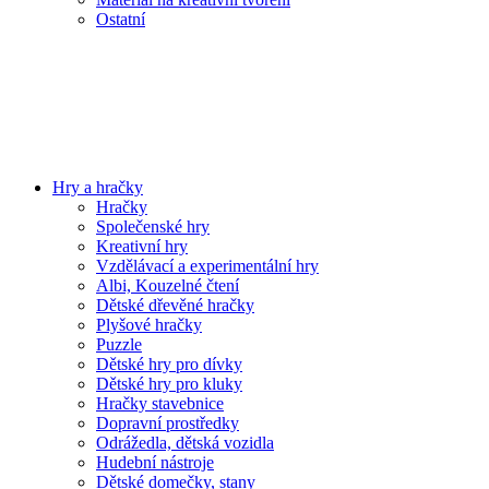
Ostatní
Hry a hračky
Hračky
Společenské hry
Kreativní hry
Vzdělávací a experimentální hry
Albi, Kouzelné čtení
Dětské dřevěné hračky
Plyšové hračky
Puzzle
Dětské hry pro dívky
Dětské hry pro kluky
Hračky stavebnice
Dopravní prostředky
Odrážedla, dětská vozidla
Hudební nástroje
Dětské domečky, stany