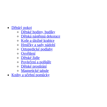
Dětský pokoj
Dětské hodiny, budíky
Dětská nástěnná dekorace
Koše a úložné krabice
Hrníčky a sady nádobí
Ortopedické podlahy
Osvětlení
Dětské židle
Povlečení a polštáře
Dětské prostírání
Magnetické tabule
Knihy a učební pomůcky