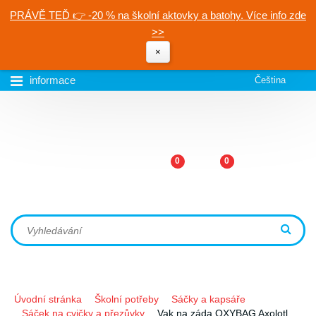
PRÁVĚ TEĎ 👉 -20 % na školní aktovky a batohy. Více info zde
>>
×
informace
Čeština
0
0
Úvodní stránka
Školní potřeby
Sáčky a kapsáře
Sáček na cvičky a přezůvky
Vak na záda OXYBAG Axolotl