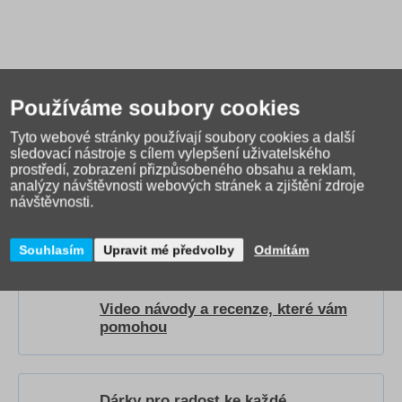
Používáme soubory cookies
Tyto webové stránky používají soubory cookies a další
sledovací nástroje s cílem vylepšení uživatelského
prostředí, zobrazení přizpůsobeného obsahu a reklam,
analýzy návštěvnosti webových stránek a zjištění zdroje
Jak správně vybrat školní
návštěvnosti.
tašku?
Přečtěte si našeho
průvodce
.
Souhlasím
Upravit mé předvolby
Odmítám
Video návody a recenze, které vám
pomohou
Dárky pro radost ke každé