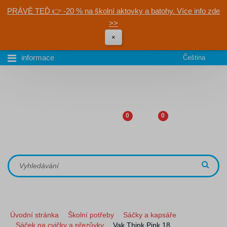
PRÁVĚ TEĎ 👉 -20 % na školní aktovky a batohy. Více info zde
>>
×
informace
Čeština
0
0
Úvodní stránka
Školní potřeby
Sáčky a kapsáře
Sáček na cvičky a přezůvky
Vak Think Pink 18