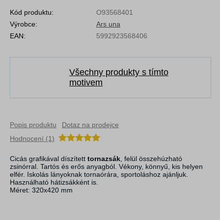
Kód produktu:
O93568401
Výrobce:
Ars una
EAN:
5992923568406
Všechny produkty s tímto
motivem
Popis produktu
Dotaz na prodejce
Hodnocení (1)
Cicás grafikával díszített
tornazsák
, felül összehúzható
zsinórral. Tartós és erős anyagból. Vékony, könnyű, kis helyen
elfér. Iskolás lányoknak tornaórára, sportoláshoz ajánljuk.
Használható hátizsákként is.
Méret: 320x420 mm