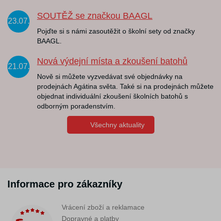
SOUTĚŽ se značkou BAAGL
23.07.
Pojďte si s námi zasoutěžit o školní sety od značky
BAAGL.
Nová výdejní místa a zkoušení batohů
21.07.
Nově si můžete vyzvedávat své objednávky na
prodejnách Agátina světa. Také si na prodejnách můžete
objednat individuální zkoušení školních batohů s
odborným poradenstvím.
Všechny aktuality
Informace pro zákazníky
Vrácení zboží a reklamace
Dopravné a platby