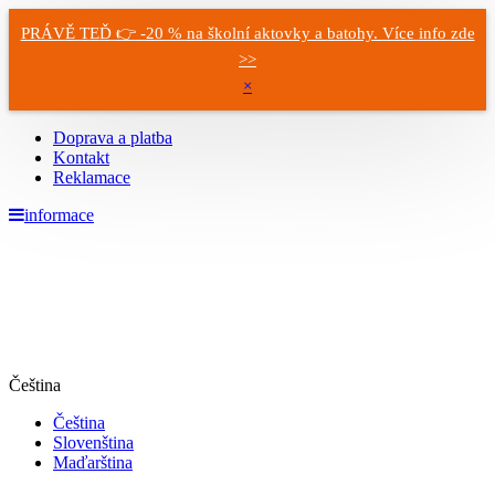
PRÁVĚ TEĎ 👉 -20 % na školní aktovky a batohy. Více info zde
>>
×
Doprava a platba
Kontakt
Reklamace
informace
Čeština
Čeština
Slovenština
Maďarština