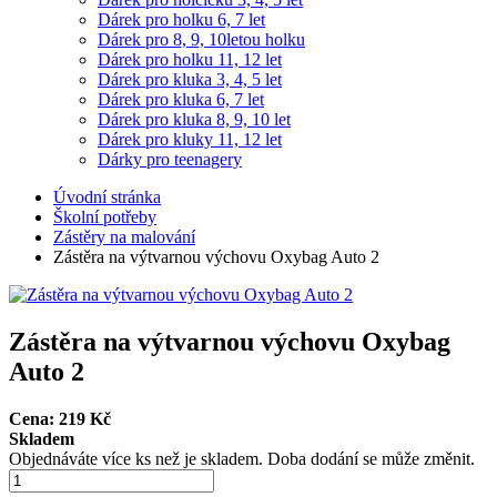
Dárek pro holku 6, 7 let
Dárek pro 8, 9, 10letou holku
Dárek pro holku 11, 12 let
Dárek pro kluka 3, 4, 5 let
Dárek pro kluka 6, 7 let
Dárek pro kluka 8, 9, 10 let
Dárek pro kluky 11, 12 let
Dárky pro teenagery
Úvodní stránka
Školní potřeby
Zástěry na malování
Zástěra na výtvarnou výchovu Oxybag Auto 2
Zástěra na výtvarnou výchovu Oxybag
Auto 2
Cena:
219
Kč
Skladem
Objednáváte více ks než je skladem. Doba dodání se může změnit.