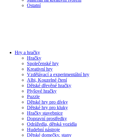
Ostatní
Hry a hračky
Hračky
Společenské hry
Kreativní hry
Vzdělávací a experimentální hry
Albi, Kouzelné čtení
Dětské dřevěné hračky
Plyšové hračky
Puzzle
Dětské hry pro dívky
Dětské hry pro kluky
Hračky stavebnice
Dopravní prostředky
Odrážedla, dětská vozidla
Hudební nástroje
Dětské domečky, stany