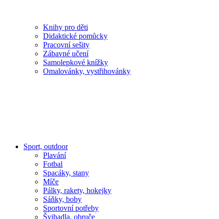
Knihy pro děti
Didaktické pomůcky
Pracovní sešity
Zábavné učení
Samolepkové knížky
Omalovánky, vystřihovánky
Sport, outdoor
Plavání
Fotbal
Spacáky, stany
Míče
Pálky, rakety, hokejky
Sáňky, boby
Sportovní potřeby
Švihadla, obruče