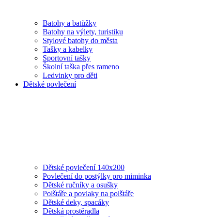
Batohy a batůžky
Batohy na výlety, turistiku
Stylové batohy do města
Tašky a kabelky
Sportovní tašky
Školní taška přes rameno
Ledvinky pro děti
Dětské povlečení
Dětské povlečení 140x200
Povlečení do postýlky pro miminka
Dětské ručníky a osušky
Polštáře a povlaky na polštáře
Dětské deky, spacáky
Dětská prostěradla