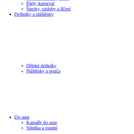
Párty, karneval
Šperky, ozdoby a líčení
Deštníky a pláštěnky
Dětské deštníky
Pláštěnky a ponča
Do auta
Kapsáře do auta
Stínítka a ostatní