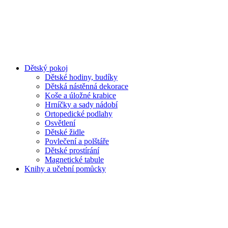
Dětský pokoj
Dětské hodiny, budíky
Dětská nástěnná dekorace
Koše a úložné krabice
Hrníčky a sady nádobí
Ortopedické podlahy
Osvětlení
Dětské židle
Povlečení a polštáře
Dětské prostírání
Magnetické tabule
Knihy a učební pomůcky