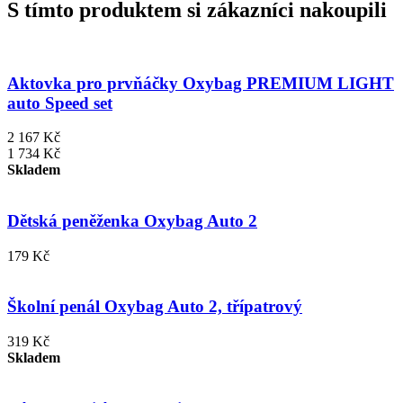
S tímto produktem si zákazníci nakoupili
Aktovka pro prvňáčky Oxybag PREMIUM LIGHT
auto Speed set
2 167 Kč
1 734 Kč
Skladem
Dětská peněženka Oxybag Auto 2
179 Kč
Školní penál Oxybag Auto 2, třípatrový
319 Kč
Skladem