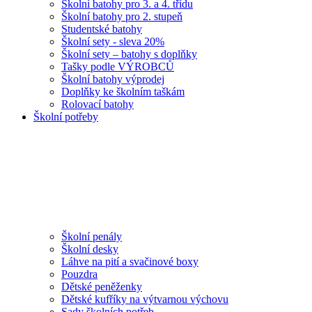
Školní batohy pro 3. a 4. třídu
Školní batohy pro 2. stupeň
Studentské batohy
Školní sety - sleva 20%
Školní sety – batohy s doplňky
Tašky podle VÝROBCŮ
Školní batohy výprodej
Doplňky ke školním taškám
Rolovací batohy
Školní potřeby
Školní penály
Školní desky
Láhve na pití a svačinové boxy
Pouzdra
Dětské peněženky
Dětské kufříky na výtvarnou výchovu
Sady školních potřeb