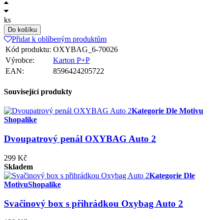
ks
Do košíku
Přidat k oblíbeným produktům
Kód produktu:
OXYBAG_6-70026
Výrobce:
Karton P+P
EAN:
8596424205722
Související produkty
Kategorie Dle Motivu
Shopalike
Dvoupatrový penál OXYBAG Auto 2
299 Kč
Skladem
Kategorie Dle
Motivu
Shopalike
Svačinový box s přihrádkou Oxybag Auto 2