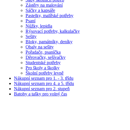
Zástěry na malování
Sáčky a kapsáře
Pastelky, malířské potřeby
Psaní
Nůžky, lepidla
Rýsovací potřeby, kalkulačky
Sešity
Bloky, památníky, deníky
Obaly na sešity
Pořadače, psaníčka
Děrovačky, sešívačky
Studentské potřeby
Pro školy a školky
Školní potřeby levně
Nákupní seznam pro 1. - 3. třídu
Nákupní seznam pro 4. a 5. třídu
Nákupní seznam pro 2. stupeň
Batohy a tašky pro volný čas