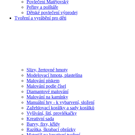
Povlečení Matějovský
Peřiny a polštáře
Dětské povlečení výprodej
Tvoření a vyrábění pro děti
Slizy, žertovné hmoty
Modelovací hmota, plastelína
Malování pískem
Malování podle čísel
Diamantové malování
Malování na kamínky
Manuální hry - k vybarvení, složení
Zažehlovací korálky a sady korálků
Vyšívání, šití, provlékačky
Kreativní sada
Barvy, fixy, křídy
Razítka, škrabací obrázky
Materiál na kreativní tvoření