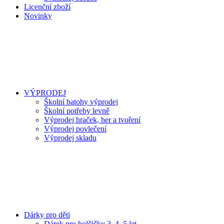
Licenční zboží
Novinky
VÝPRODEJ
Školní batohy výprodej
Školní potřeby levně
Výprodej hraček, her a tvoření
Výprodej povlečení
Výprodej skladu
Dárky pro děti
Dárek pro holčičku 3, 4, 5 let