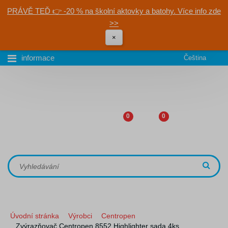
PRÁVĚ TEĎ 👉 -20 % na školní aktovky a batohy. Více info zde
>>
×
informace
Čeština
0
0
Úvodní stránka
Výrobci
Centropen
Zvýrazňovač Centropen 8552 Highlighter sada 4ks