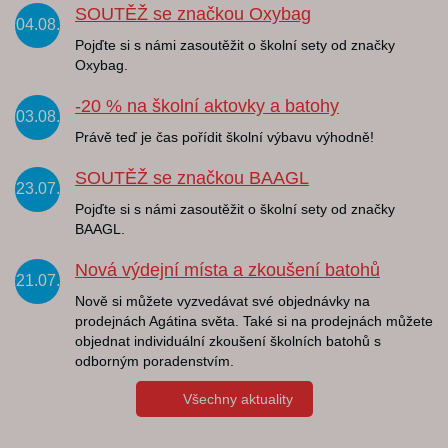
SOUTĚŽ se značkou Oxybag
04.08.
Pojďte si s námi zasoutěžit o školní sety od značky
Oxybag.
-20 % na školní aktovky a batohy
03.08.
Právě teď je čas pořídit školní výbavu výhodně!
SOUTĚŽ se značkou BAAGL
23.07.
Pojďte si s námi zasoutěžit o školní sety od značky
BAAGL.
Nová výdejní místa a zkoušení batohů
21.07.
Nově si můžete vyzvedávat své objednávky na
prodejnách Agátina světa. Také si na prodejnách můžete
objednat individuální zkoušení školních batohů s
odborným poradenstvím.
Všechny aktuality