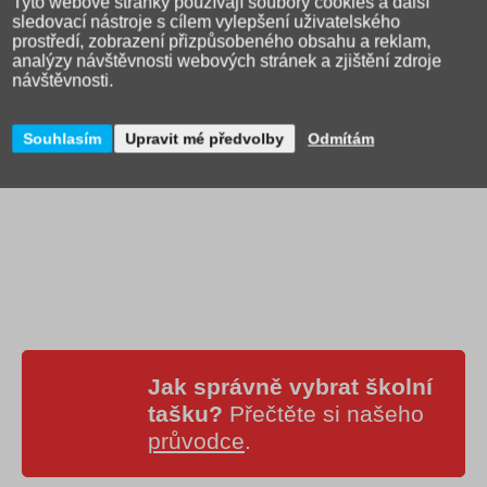
Tyto webové stránky používají soubory cookies a další
Popis produktu
Dotaz na prodejce
Hodnocení (0)
sledovací nástroje s cílem vylepšení uživatelského
prostředí, zobrazení přizpůsobeného obsahu a reklam,
Zvýrazňovač Centropen 8552 - velkokapacitní zvýrazňovač s
analýzy návštěvnosti webových stránek a zjištění zdroje
fluorescenčním inkoustem. Klínový hrot, na všechny druhy
návštěvnosti.
papírů. Šíře stopy 1-4,6mm. Sada 4 barev.
Souhlasím
Upravit mé předvolby
Odmítám
Jak správně vybrat školní
tašku?
Přečtěte si našeho
průvodce
.