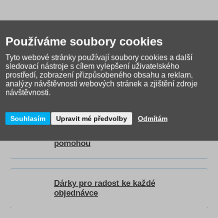
Používáme soubory cookies
Tyto webové stránky používají soubory cookies a další
sledovací nástroje s cílem vylepšení uživatelského
Jak správně vybrat školní
prostředí, zobrazení přizpůsobeného obsahu a reklam,
tašku?
Přečtěte si našeho
analýzy návštěvnosti webových stránek a zjištění zdroje
průvodce
.
návštěvnosti.
Souhlasím
Upravit mé předvolby
Odmítám
Video návody a recenze, které vám
pomohou
Dárky pro radost ke každé
objednávce