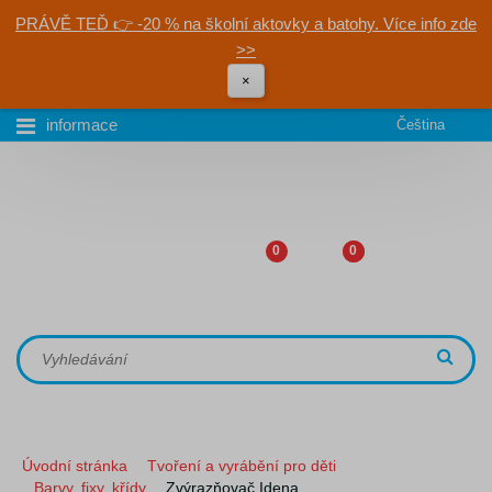
PRÁVĚ TEĎ 👉 -20 % na školní aktovky a batohy. Více info zde
>>
×
informace
Čeština
0
0
Úvodní stránka
Tvoření a vyrábění pro děti
Barvy, fixy, křídy
Zvýrazňovač Idena