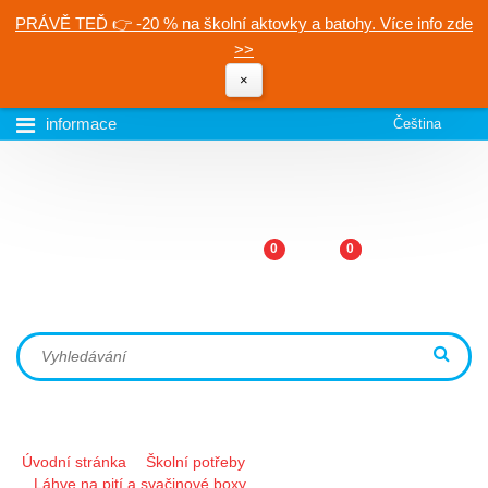
PRÁVĚ TEĎ 👉 -20 % na školní aktovky a batohy. Více info zde
>>
×
informace
Čeština
0
0
Úvodní stránka
Školní potřeby
Láhve na pití a svačinové boxy