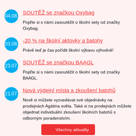
SOUTĚŽ se značkou Oxybag
04.08.
Pojďte si s námi zasoutěžit o školní sety od značky
Oxybag.
-20 % na školní aktovky a batohy
03.08.
Právě teď je čas pořídit školní výbavu výhodně!
SOUTĚŽ se značkou BAAGL
23.07.
Pojďte si s námi zasoutěžit o školní sety od značky
BAAGL.
Nová výdejní místa a zkoušení batohů
21.07.
Nově si můžete vyzvedávat své objednávky na
prodejnách Agátina světa. Také si na prodejnách můžete
objednat individuální zkoušení školních batohů s
odborným poradenstvím.
Všechny aktuality