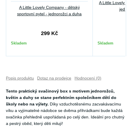
A Little Lovely Co
A Little Lovely Company - dětský
jednor
sportovní pytel - jednorožci a duha
299 Kč
2
Skladem
Skladem
Popis produktu
Dotaz na prodejce
Hodnocení (0)
Tento praktický svačinový box s motivem jednorožců,
květin a duhy se stane perfektním společníkem dětí do
školy nebo na výlety.
Díky vzduchotěsnému zacvakávacímu
víku a vyjímatelné nádobce se dvěma přihrádkami bude každá
svačinka přehledně uspořádaná po celý den. Ideální pro chutný
a pestrý oběd, který děti milují!