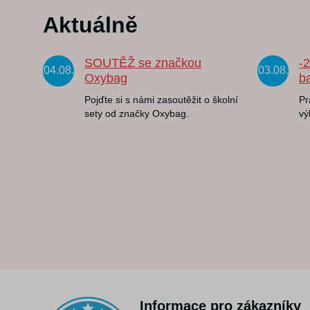
Aktuálně
SOUTĚŽ se značkou
-
04.08.
03.08.
Oxybag
b
Pojďte si s námi zasoutěžit o školní
Pr
sety od značky Oxybag.
vý
Informace pro zákazníky