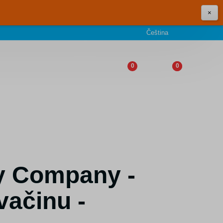
×
Čeština
0
0
ly Company -
vačinu -