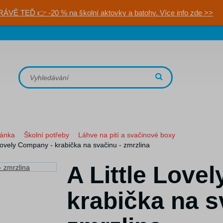
RÁVĚ TEĎ 👉 -20 % na školní aktovky a batohy. Více info zde >>
ránka
Školní potřeby
Láhve na pití a svačinové boxy
 Lovely Company - krabička na svačinu - zmrzlina
A Little Love
krabička na s