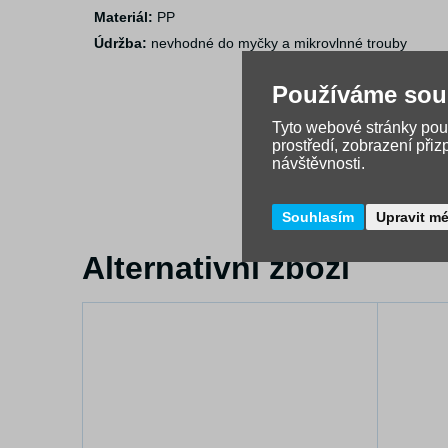
Materiál:
PP
Údržba:
nevhodné do myčky a mikrovlnné trouby
Používáme sou
Tyto webové stránky použ
prostředí, zobrazení při
návštěvnosti.
Souhlasím
Upravit m
Alternativní zboží