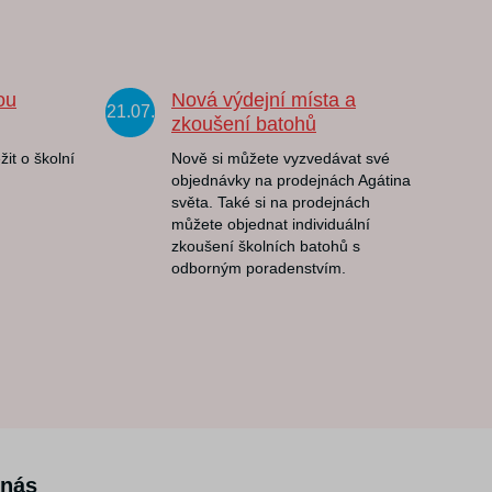
ou
Nová výdejní místa a
21.07.
zkoušení batohů
žit o školní
Nově si můžete vyzvedávat své
objednávky na prodejnách Agátina
světa. Také si na prodejnách
můžete objednat individuální
zkoušení školních batohů s
odborným poradenstvím.
 nás