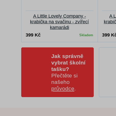
A Little Lovely Company -
A L
krabička na svačinu - zvířecí
krabi
kamarádi
399 Kč
399 K
Skladem
Jak správně
vybrat školní
tašku?
Přečtěte si
našeho
průvodce
.