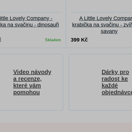
ittle Lovely Company -
A Little Lovely Compa
čka na svačinu - dinosauři
krabička na svačinu - zví
savany
č
399 Kč
Skladem
Video návody
Dárky pro
a recenze,
radost ke
které vám
každé
pomohou
objednávc