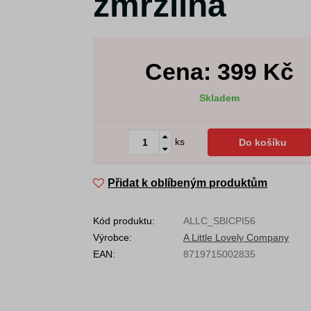
zmrzlina
Cena:
399
Kč
Skladem
ks
Do košíku
Přidat k oblíbeným produktům
Kód produktu:
ALLC_SBICPI56
Výrobce:
A Little Lovely Company
EAN:
8719715002835