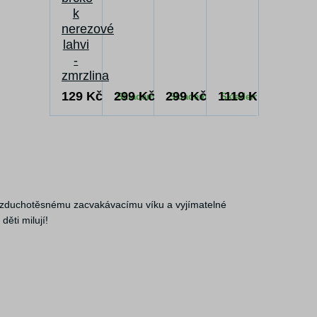
k
nerezové
lahvi
-
zmrzlina
129 Kč
299 Kč
299 Kč
1119 Kč
Skladem
Skladem
Skladem
Skladem
zduchotěsnému zacvakávacímu víku a vyjímatelné
ěti milují!