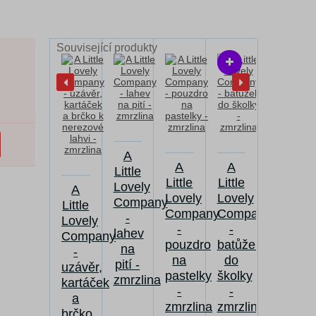
Související produkty
A
A
A
Little
Little
Little
Lovely
A
Lovely
Lovely
Company
Little
Company
Company
-
Lovely
-
-
lahev
Company
pouzdro
batůžek
na
-
na
do
pití -
uzávěr,
pastelky
školky
zmrzlina
kartáček
-
-
a
zmrzlina
zmrzlina
brčko