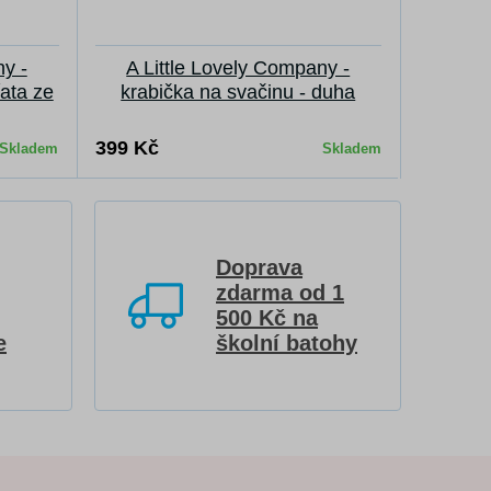
ny -
A Little Lovely Company -
řata ze
krabička na svačinu - duha
399 Kč
Skladem
Skladem
Doprava
zdarma od 1
500 Kč na
e
školní batohy