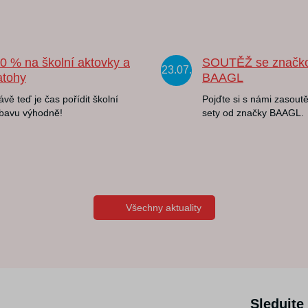
20 % na školní aktovky a
SOUTĚŽ se značk
23.07.
atohy
BAAGL
ávě teď je čas pořídit školní
Pojďte si s námi zasoutě
bavu výhodně!
sety od značky BAAGL.
Všechny aktuality
Sledujte