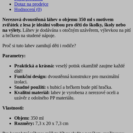
Dotaz na prodejce
Hodnocení (0)
Nerezová dvoustěnná láhev o objemu 350 ml s motivem
zvířátek z lesa je ideální volbou pro děti do školky, školy nebo
na výlety.
Láhev je dodávána s otočným uzávěrem, výlevkou na pití
a brčkem na studené nápoje.
Proč si tuto lahev zamilují děti i rodiče?
Parametry:
Praktická a krásná:
veselý potisk okamžitě zaujme každé
dítě!
Funkční design:
dvoustěnná konstrukce pro maximální
izolaci.
Snadné použití:
s hubicí a brčkem bude pití hračka.
Kvalitní materiál:
lahev je vyrobena z nerezové oceli a
uzávěr z odolného PP materiálu.
Vlastnosti:
Objem:
350 ml
Rozměry:
7,3 x 20 x 7,3 cm