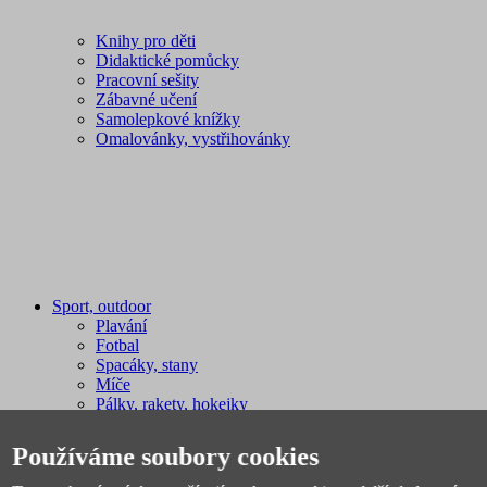
Knihy pro děti
Didaktické pomůcky
Pracovní sešity
Zábavné učení
Samolepkové knížky
Omalovánky, vystřihovánky
Sport, outdoor
Plavání
Fotbal
Spacáky, stany
Míče
Pálky, rakety, hokejky
Sáňky, boby
Sportovní potřeby
Používáme soubory cookies
Švihadla, obruče
Licenční zboží