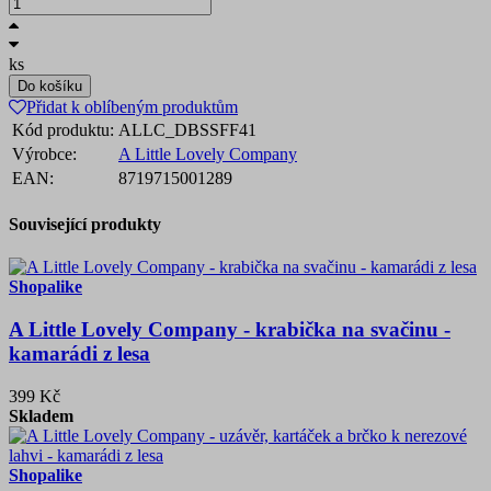
ks
Do košíku
Přidat k oblíbeným produktům
Kód produktu:
ALLC_DBSSFF41
Výrobce:
A Little Lovely Company
EAN:
8719715001289
Související produkty
Shopalike
A Little Lovely Company - krabička na svačinu -
kamarádi z lesa
399 Kč
Skladem
Shopalike