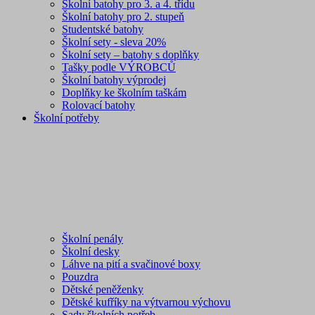
Školní batohy pro 3. a 4. třídu
Školní batohy pro 2. stupeň
Studentské batohy
Školní sety - sleva 20%
Školní sety – batohy s doplňky
Tašky podle VÝROBCŮ
Školní batohy výprodej
Doplňky ke školním taškám
Rolovací batohy
Školní potřeby
Školní penály
Školní desky
Láhve na pití a svačinové boxy
Pouzdra
Dětské peněženky
Dětské kufříky na výtvarnou výchovu
Sady školních potřeb