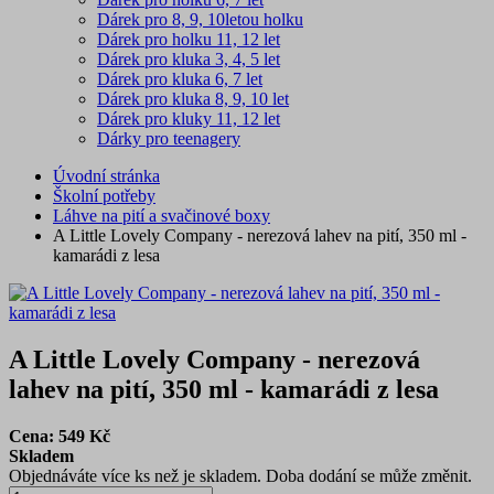
Dárek pro 8, 9, 10letou holku
Dárek pro holku 11, 12 let
Dárek pro kluka 3, 4, 5 let
Dárek pro kluka 6, 7 let
Dárek pro kluka 8, 9, 10 let
Dárek pro kluky 11, 12 let
Dárky pro teenagery
Úvodní stránka
Školní potřeby
Láhve na pití a svačinové boxy
A Little Lovely Company - nerezová lahev na pití, 350 ml -
kamarádi z lesa
A Little Lovely Company - nerezová
lahev na pití, 350 ml - kamarádi z lesa
Cena:
549
Kč
Skladem
Objednáváte více ks než je skladem. Doba dodání se může změnit.