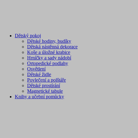
Dětský pokoj
Dětské hodiny, budíky
Dětská nástěnná dekorace
Koše a úložné krabice
Hrníčky a sady nádobí
Ortopedické podlahy
Osvětlení
Dětské židle
Povlečení a polštáře
Dětské prostírání
Magnetické tabule
Knihy a učební pomůcky