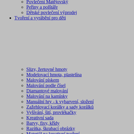
Povlečení Matějovský
Peřiny a polštáře
Dětské povlečení výprodej
Tvoření a vyrábění pro děti
Slizy, žertovné hmoty
Modelovací hmota, plastelína
Malování pískem
Malování podle čísel
Diamantové malování
Malování na kamínky
Manuální hry - k vybarvení, složení
Zažehlovací korálky a sady korálků
Vyšívání, šití, provlékačky
Kreativní sada
Barvy, fixy, křídy
Razítka, škrabací obrázky
Materiál na kreativní tvoření