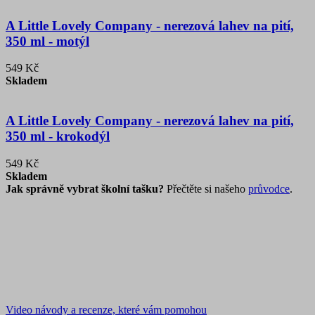
A Little Lovely Company - nerezová lahev na pití,
350 ml - motýl
549 Kč
Skladem
A Little Lovely Company - nerezová lahev na pití,
350 ml - krokodýl
549 Kč
Skladem
Jak správně vybrat školní tašku?
Přečtěte si našeho
průvodce
.
Video návody a recenze, které vám pomohou