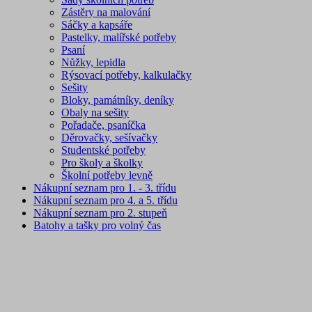
Zástěry na malování
Sáčky a kapsáře
Pastelky, malířské potřeby
Psaní
Nůžky, lepidla
Rýsovací potřeby, kalkulačky
Sešity
Bloky, památníky, deníky
Obaly na sešity
Pořadače, psaníčka
Děrovačky, sešívačky
Studentské potřeby
Pro školy a školky
Školní potřeby levně
Nákupní seznam pro 1. - 3. třídu
Nákupní seznam pro 4. a 5. třídu
Nákupní seznam pro 2. stupeň
Batohy a tašky pro volný čas