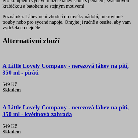
Pro kompletní výbavu můžete láhev sladit s penálem, svačinovou
krabičkou a batohem se stejným motivem!
Poznámka: Láhev není vhodná do myčky nádobí, mikrovlnné
trouby nebo pro sycené nápoje. Omyjte ji ručně a osušte, aby vám
vydržela co nejdéle!
Alternativní zboží
A Little Lovely Company - nerezová láhev na pití,
350 ml - piráti
549 Kč
Skladem
A Little Lovely Company - nerezová láhev na pití,
350 ml - květinová zahrada
549 Kč
Skladem