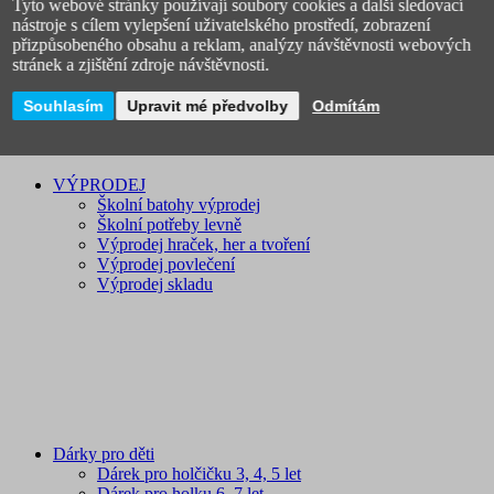
Tyto webové stránky používají soubory cookies a další sledovací
Novinky
nástroje s cílem vylepšení uživatelského prostředí, zobrazení
přizpůsobeného obsahu a reklam, analýzy návštěvnosti webových
stránek a zjištění zdroje návštěvnosti.
Souhlasím
Upravit mé předvolby
Odmítám
VÝPRODEJ
Školní batohy výprodej
Školní potřeby levně
Výprodej hraček, her a tvoření
Výprodej povlečení
Výprodej skladu
Dárky pro děti
Dárek pro holčičku 3, 4, 5 let
Dárek pro holku 6, 7 let