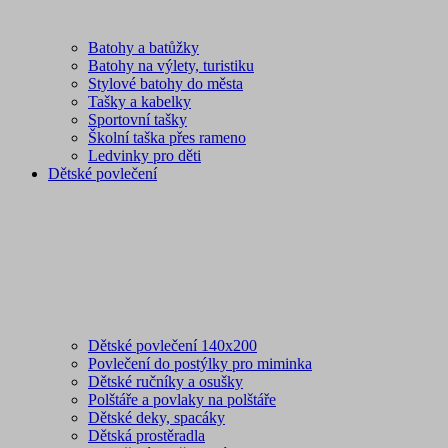
Batohy a batůžky
Batohy na výlety, turistiku
Stylové batohy do města
Tašky a kabelky
Sportovní tašky
Školní taška přes rameno
Ledvinky pro děti
Dětské povlečení
Dětské povlečení 140x200
Povlečení do postýlky pro miminka
Dětské ručníky a osušky
Polštáře a povlaky na polštáře
Dětské deky, spacáky
Dětská prostěradla