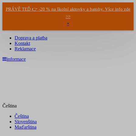
PRÁVĚ TEĎ 👉 -20 % na školní aktovky a batohy. Více info zde
>>
×
Doprava a platba
Kontakt
Reklamace
informace
Čeština
Čeština
Slovenština
Maďarština