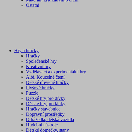
Ostatní
Hry a hračky
Hračky
Společenské hry
Kreativní hry
Vzdělávací a experimentální hry
Albi, Kouzelné čtení
Dětské dřevěné hračky
Plyšové hračky
Puzzle
Dětské hry pro dívky
Dětské hry pro kluky
Hračky stavebnice
Dopravní prostředky
Odrážedla, dětská vozidla
Hudební nástroje
Dětské domečky, stany