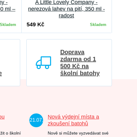
ny -
A Little Lovely Company -
50 ml –
nerezová lahev na pití, 350 ml -
radost
549 Kč
Skladem
Skladem
Doprava
zdarma od 1
500 Kč na
e
školní batohy
ou
Nová výdejní místa a
21.07.
zkoušení batohů
žit o školní
Nově si můžete vyzvedávat své