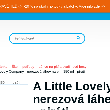
RÁVĚ TEĎ 👉 -20 % na školní aktovky a batohy. Více info zde >>
ránka
Školní potřeby
Láhve na pití a svačinové boxy
 Lovely Company - nerezová láhev na pití, 350 ml - piráti
A Little Love
nerezová láhe