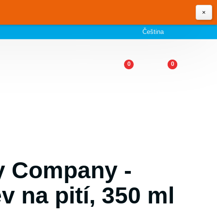
×
Čeština
0
0
ly Company -
v na pití, 350 ml