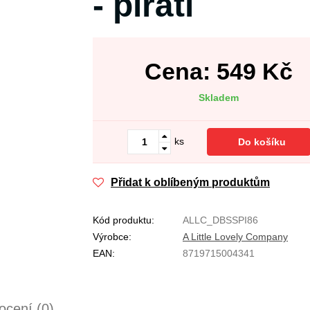
- piráti
Cena:
549
Kč
Skladem
ks
Do košíku
Přidat k oblíbeným produktům
Kód produktu:
ALLC_DBSSPI86
Výrobce:
A Little Lovely Company
EAN:
8719715004341
cení (0)