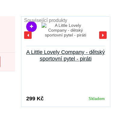
Související produkty
A Little Lovely Company - dětský
A Li
sportovní pytel - piráti
pouzd
299 Kč
299 Kč
Skladem