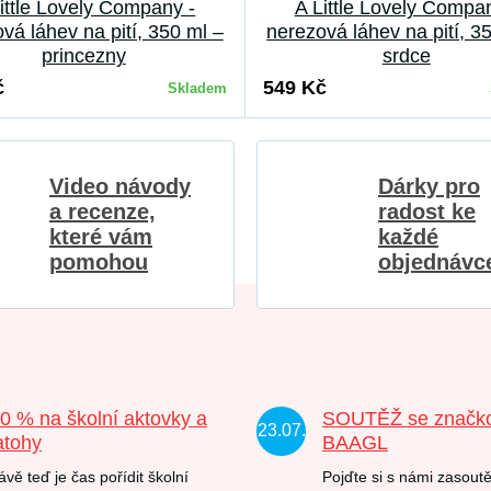
ittle Lovely Company -
A Little Lovely Compa
vá láhev na pití, 350 ml –
nerezová láhev na pití, 3
princezny
srdce
č
549 Kč
Skladem
Video návody
Dárky pro
a recenze,
radost ke
které vám
každé
pomohou
objednávc
20 % na školní aktovky a
SOUTĚŽ se značk
23.07.
atohy
BAAGL
ávě teď je čas pořídit školní
Pojďte si s námi zasoutě