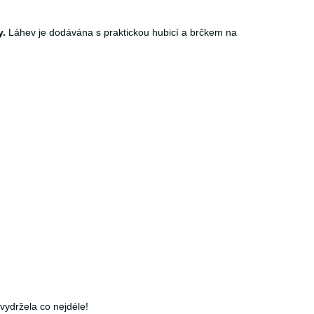
y.
Láhev je dodávána s praktickou hubicí a brčkem na
ydržela co nejdéle!