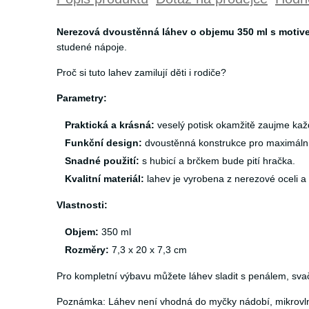
Nerezová dvoustěnná láhev o objemu 350 ml s motivem 
studené nápoje.
Proč si tuto lahev zamilují děti i rodiče?
Parametry:
Praktická a krásná:
veselý potisk okamžitě zaujme každ
Funkční design:
dvoustěnná konstrukce pro maximální 
Snadné použití:
s hubicí a brčkem bude pití hračka.
Kvalitní materiál:
lahev je vyrobena z nerezové oceli a
Vlastnosti:
Objem:
350 ml
Rozměry:
7,3 x 20 x 7,3 cm
Pro kompletní výbavu můžete láhev sladit s penálem, sv
Poznámka: Láhev není vhodná do myčky nádobí, mikrovlnn