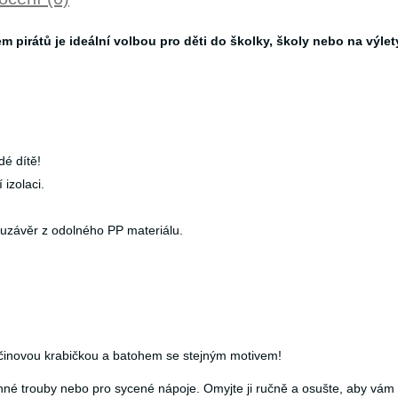
pirátů je ideální volbou pro děti do školky, školy nebo na výlet
é dítě!
izolaci.
 uzávěr z odolného PP materiálu.
ačinovou krabičkou a batohem se stejným motivem!
é trouby nebo pro sycené nápoje. Omyjte ji ručně a osušte, aby vám v