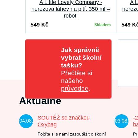
A Little Lovely Company -
A L
nerezová láhev na pití, 350 ml –
nerezo
roboti
549 Kč
549 K
Skladem
Jak správně
vybrat školní
tašku?
Přečtěte si
našeho
průvodce
.
Aktuálně
SOUTĚŽ se značkou
-
04.08.
03.08.
Oxybag
b
Pojďte si s námi zasoutěžit o školní
Pr