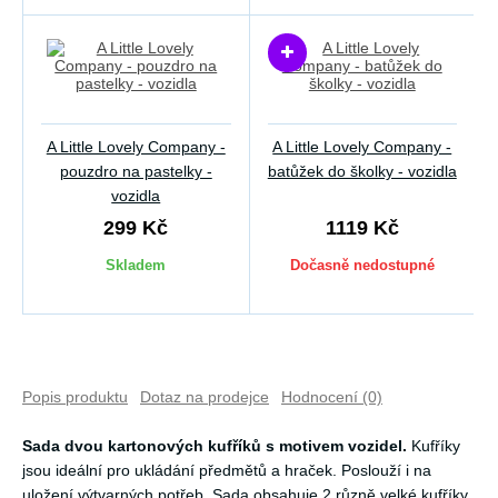
A Little Lovely Company -
A Little Lovely Company -
pouzdro na pastelky -
batůžek do školky - vozidla
vozidla
299 Kč
1119 Kč
Skladem
Dočasně nedostupné
Popis produktu
Dotaz na prodejce
Hodnocení (0)
Sada dvou kartonových kufříků s motivem vozidel.
Kufříky
jsou ideální pro ukládání předmětů a hraček. Poslouží i na
uložení výtvarných potřeb. Sada obsahuje 2 různě velké kufříky