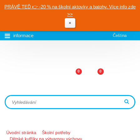
PRÁVĚ TEĎ 👉 -20 % na školní aktovky a batohy. Více info zde
>>
×
informace
Čeština
0
0
Úvodní stránka
Školní potřeby
Dětské kufříky na výtvarnou výchovu