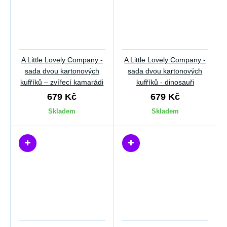
A Little Lovely Company -
A Little Lovely Company -
sada dvou kartonových
sada dvou kartonových
kufříků – zvířecí kamarádi
kufříků - dinosauři
679 Kč
679 Kč
Skladem
Skladem