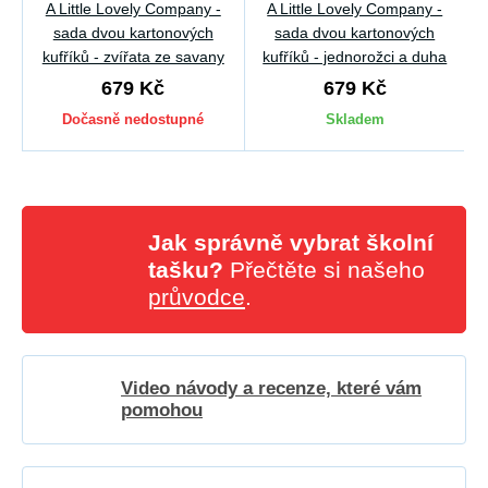
A Little Lovely Company -
A Little Lovely Company -
sada dvou kartonových
sada dvou kartonových
kufříků - zvířata ze savany
kufříků - jednorožci a duha
679 Kč
679 Kč
Dočasně nedostupné
Skladem
Jak správně vybrat školní
tašku?
Přečtěte si našeho
průvodce
.
Video návody a recenze, které vám
pomohou