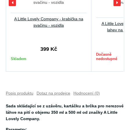
A Little Lovely Company - krabička na
A Little Lovel
svačinu - vozidla
lahev na pití
5
399 Kč
Dočasně
Skladem
nedostupné
Popis produktu
Dotaz na prodejce
Hodnocení (0)
Sada skládající se z uzávěru, kartáčku a brčka pro nerezové
láhve na pití o objemu 350 ml a 500 ml od značky A Little
Lovely Company.
Parametry: