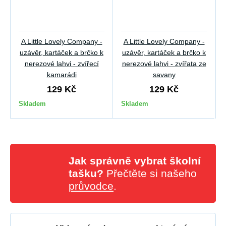
A Little Lovely Company -
A Little Lovely Company -
uzávěr, kartáček a brčko k
uzávěr, kartáček a brčko k
nerezové lahvi - zvířecí
nerezové lahvi - zvířata ze
kamarádi
savany
129 Kč
129 Kč
Skladem
Skladem
Jak správně vybrat školní
tašku?
Přečtěte si našeho
průvodce
.