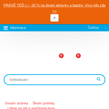
PRÁVĚ TEĎ 👉 -20 % na školní aktovky a batohy. Více info zde
>>
×
informace
Čeština
0
0
Úvodní stránka
Školní potřeby
Láhve na pití a svačinové boxy