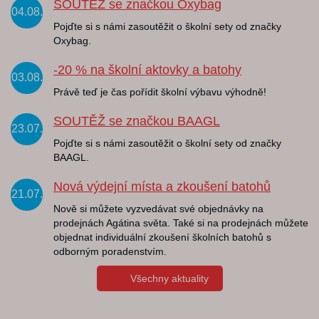
SOUTĚŽ se značkou Oxybag
04.08.
Pojďte si s námi zasoutěžit o školní sety od značky
Oxybag.
-20 % na školní aktovky a batohy
03.08.
Právě teď je čas pořídit školní výbavu výhodně!
SOUTĚŽ se značkou BAAGL
23.07.
Pojďte si s námi zasoutěžit o školní sety od značky
BAAGL.
Nová výdejní místa a zkoušení batohů
21.07.
Nově si můžete vyzvedávat své objednávky na
prodejnách Agátina světa. Také si na prodejnách můžete
objednat individuální zkoušení školních batohů s
odborným poradenstvím.
Všechny aktuality