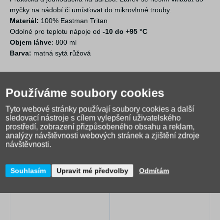
myčky na nádobí či umísťovat do mikrovlnné trouby.
Materiál:
100% Eastman Tritan
Odolné pro teplotu nápoje od
-10 do +95 °C
Objem láhve
: 800 ml
Barva:
matná sytá růžová
Používáme soubory cookies
Tyto webové stránky používají soubory cookies a další
sledovací nástroje s cílem vylepšení uživatelského
prostředí, zobrazení přizpůsobeného obsahu a reklam,
analýzy návštěvnosti webových stránek a zjištění zdroje
návštěvnosti.
Alternativní zboží
Souhlasím
Upravit mé předvolby
Odmítám