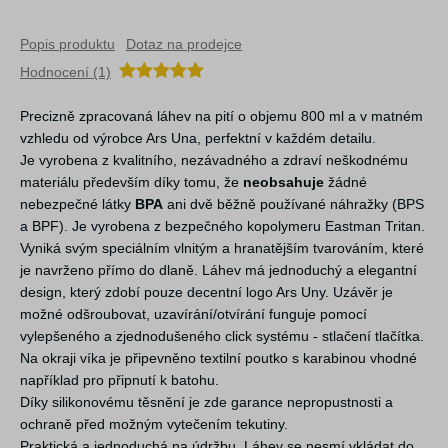
Popis produktu
Dotaz na prodejce
Hodnocení (1)
Precizně zpracovaná láhev na pití o objemu 800 ml
a v matném
vzhledu od výrobce Ars Una, perfektní v každém detailu.
Je vyrobena z kvalitního, nezávadného a zdraví neškodnému
materiálu především díky tomu, že
neobsahuje
žádné
nebezpečné látky
BPA
ani dvě běžně používané náhražky (BPS
a BPF)
. Je vyrobena z bezpečného kopolymeru Eastman Tritan.
Vyniká svým speciálním vlnitým a hranatějším tvarováním, které
je navrženo přímo do dlaně.
Láhev má jednoduchý a elegantní
design, který zdobí pouze decentní logo Ars Uny. Uzávěr je
možné odšroubovat, uzavírání/otvírání funguje pomocí
vylepšeného a zjednodušeného click systému - stlačení tlačítka.
Na okraji víka je připevněno textilní poutko s karabinou vhodné
například pro připnutí k batohu.
Díky silikonovému těsnění je zde garance nepropustnosti a
ochraně před možným vytečením tekutiny.
Praktická a jednoduchá na údržbu. Láhev se nesmí vkládat do