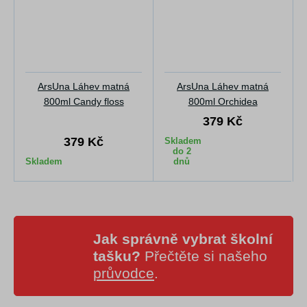
ArsUna Láhev matná
ArsUna Láhev matná
800ml Candy floss
800ml Orchidea
379 Kč
379 Kč
Skladem
do 2
Skladem
dnů
Jak správně vybrat školní
tašku?
Přečtěte si našeho
průvodce
.