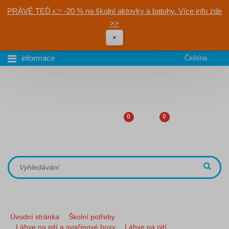
PRÁVĚ TEĎ 👉 -20 % na školní aktovky a batohy. Více info zde
>>
×
informace
Čeština
0
0
Úvodní stránka
Školní potřeby
Láhve na pití a svačinové boxy
Láhve na pití