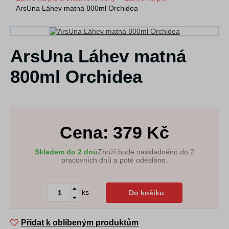
ArsUna Láhev matná 800ml Orchidea
ArsUna Láhev matná
800ml Orchidea
Cena:
379
Kč
Skladem do 2 dnů
Zboží bude naskladněno do 2
pracovních dnů a poté odesláno.
ks
Do košíku
Přidat k oblíbeným produktům