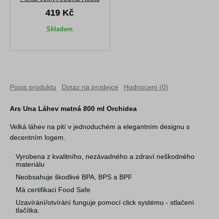
419 Kč
Skladem
Popis produktu
Dotaz na prodejce
Hodnocení (0)
Ars Una Láhev matná 800 ml Orchidea
Velká láhev na pití v jednoduchém a elegantním designu s
decentním logem.
Vyrobena z kvalitního, nezávadného a zdraví neškodného
materiálu
Neobsahuje škodlivé BPA, BPS a BPF
Má certifikaci Food Safe
Uzavírání/otvírání funguje pomocí click systému - stlačení
tlačítka.