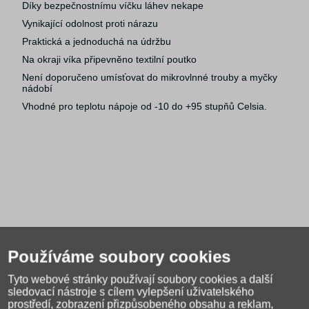
Díky bezpečnostnímu víčku láhev nekape
Vynikající odolnost proti nárazu
Praktická a jednoduchá na údržbu
Na okraji víka připevněno textilní poutko
Není doporučeno umísťovat do mikrovlnné trouby a myčky
nádobí
Vhodné pro teplotu nápoje od -10 do +95 stupňů Celsia.
Používáme soubory cookies
Alternativní zboží
Tyto webové stránky používají soubory cookies a další
sledovací nástroje s cílem vylepšení uživatelského
prostředí, zobrazení přizpůsobeného obsahu a reklam,