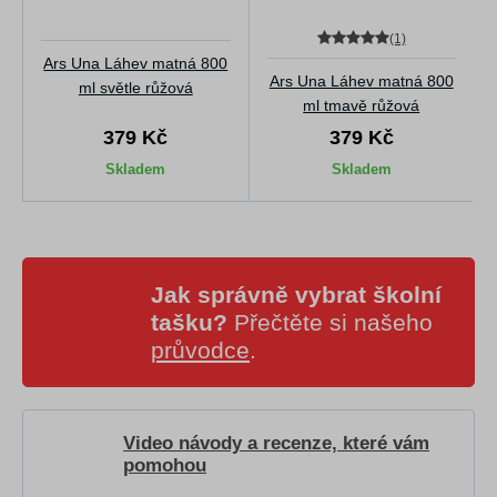
(1)
Ars Una Láhev matná 800
Ars Una Láhev matná 800
ml světle růžová
ml tmavě růžová
379 Kč
379 Kč
Skladem
Skladem
Jak správně vybrat školní
tašku?
Přečtěte si našeho
průvodce
.
Video návody a recenze, které vám
pomohou