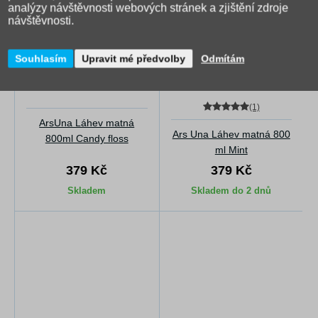
analýzy návštěvnosti webových stránek a zjištění zdroje
návštěvnosti.
Souhlasím
Upravit mé předvolby
Odmítám
(1)
ArsUna Láhev matná
Ars Una Láhev matná 800
800ml Candy floss
ml Mint
379 Kč
379 Kč
Skladem
Skladem do 2 dnů