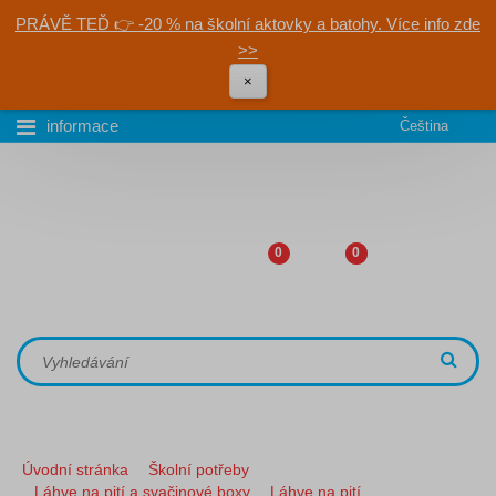
PRÁVĚ TEĎ 👉 -20 % na školní aktovky a batohy. Více info zde
>>
×
informace
Čeština
0
0
Úvodní stránka
Školní potřeby
Láhve na pití a svačinové boxy
Láhve na pití