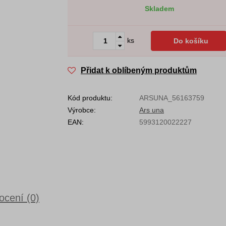
Skladem
ks
Do košíku
Přidat k oblíbeným produktům
Kód produktu:
ARSUNA_56163759
Výrobce:
Ars una
EAN:
5993120022227
cení (0)