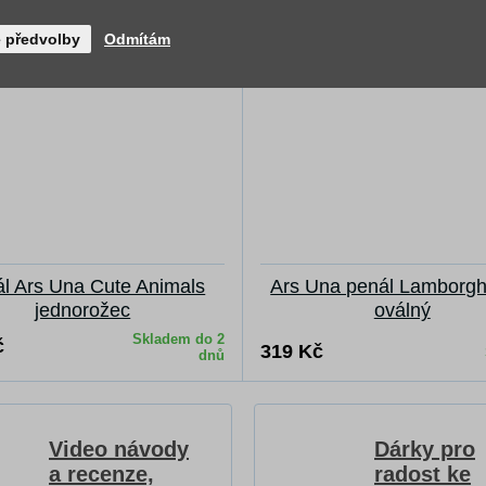
é předvolby
Odmítám
l Ars Una Cute Animals
Ars Una penál Lamborgh
jednorožec
oválný
Skladem do 2
č
319 Kč
dnů
Video návody
Dárky pro
a recenze,
radost ke