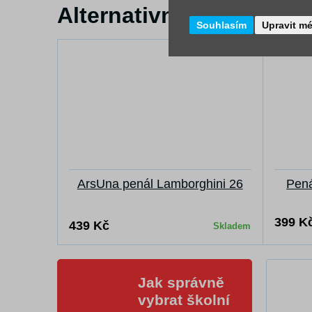
Alternativní zboží
Souhlasím
Upravit m
ArsUna penál Lamborghini 26
Pená
399 K
439 Kč
Skladem
Jak správně
vybrat školní