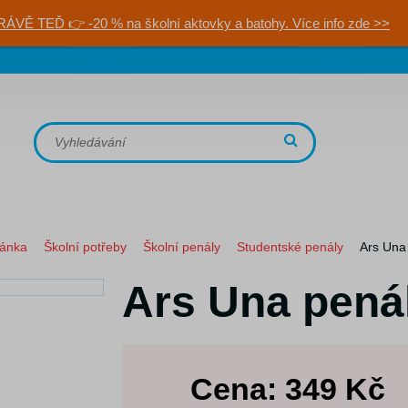
RÁVĚ TEĎ 👉 -20 % na školní aktovky a batohy. Více info zde >>
ránka
Školní potřeby
Školní penály
Studentské penály
Ars Una
Ars Una pená
Cena:
349
Kč