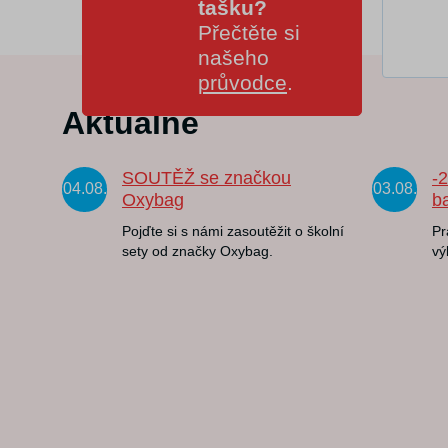
tašku?
Přečtěte si
našeho
průvodce
.
Aktuálně
SOUTĚŽ se značkou
-
04.08.
03.08.
Oxybag
b
Pojďte si s námi zasoutěžit o školní
Pr
sety od značky Oxybag.
vý