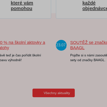
které vám
každé
pomohou
objednávc
20 % na školní aktovky a
SOUTĚŽ se značk
23.07.
atohy
BAAGL
ávě teď je čas pořídit školní
Pojďte si s námi zasoutě
bavu výhodně!
sety od značky BAAGL.
Všechny aktuality