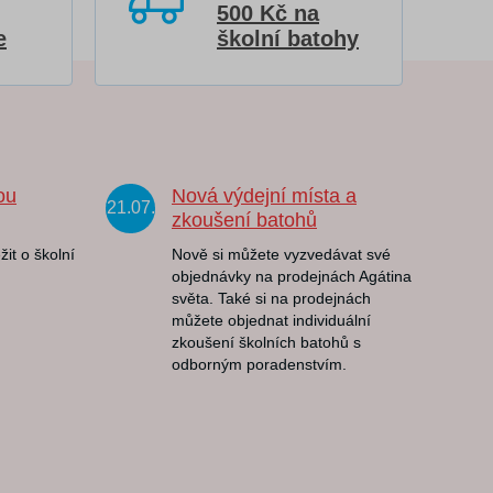
500 Kč na
e
školní batohy
ou
Nová výdejní místa a
21.07.
zkoušení batohů
žit o školní
Nově si můžete vyzvedávat své
objednávky na prodejnách Agátina
světa. Také si na prodejnách
můžete objednat individuální
zkoušení školních batohů s
odborným poradenstvím.