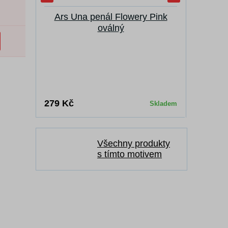
Ars Una penál Flowery Pink
Vak na
oválný
189 Kč
279 Kč
Skladem
Všechny produkty
s tímto motivem