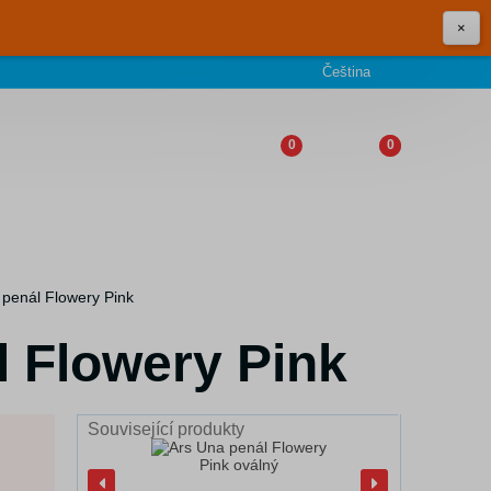
×
Čeština
0
0
 penál Flowery Pink
l Flowery Pink
Související produkty