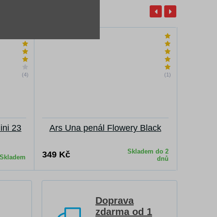
(4)
(1)
ini 23
Ars Una penál Flowery Black
Ars Un
Skladem do 2
349 Kč
349 Kč
Skladem
dnů
Doprava
zdarma od 1