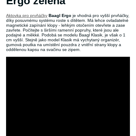
Ergo zelená
Aktovka pro prvňáčky
Baagl Ergo
je vhodná pro vyšší prvňáčky,
díky posuvnému systému roste s dítětem. Má lehce ovladatelné
magnetické zapínání klopy - lehkým otočením otevřete a zase
zavřete. Počítejte s širšími ramenní popruhy, které jsou ale
podajné a měkké. Podobá se modelu Baagl Klasik, je však o 1
cm vyšší. Stejně jako model Klasik má vychytaný organizér,
gumová poutka na umístění pouzdra z vnitřní strany klopy a
oddělenou kapsu na svačinu se zipem.