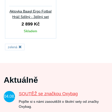
Aktovka Baagl Ergo Fotbal
Hráč 5dílný - 3dílný set
2 899 Kč
Skladem
zelená
Aktuálně
SOUTĚŽ se značkou Oxybag
04.08.
Pojďte si s námi zasoutěžit o školní sety od značky
Oxybag.