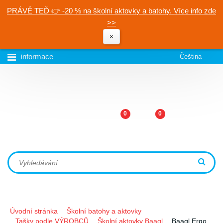
PRÁVĚ TEĎ 👉 -20 % na školní aktovky a batohy. Více info zde
>>
×
informace
Čeština
0
0
Úvodní stránka
Školní batohy a aktovky
Tašky podle VÝROBCŮ
Školní aktovky Baagl
Baagl Ergo