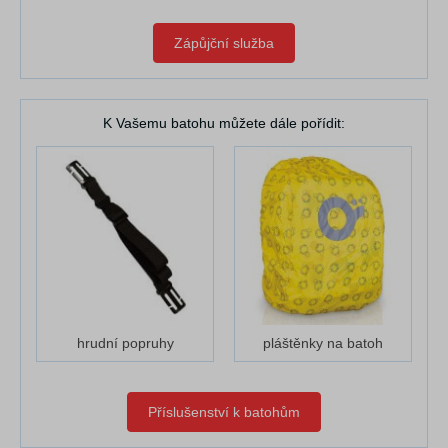
Zápůjční služba
K Vašemu batohu můžete dále pořídit:
hrudní popruhy
pláštěnky na batoh
Příslušenství k batohům