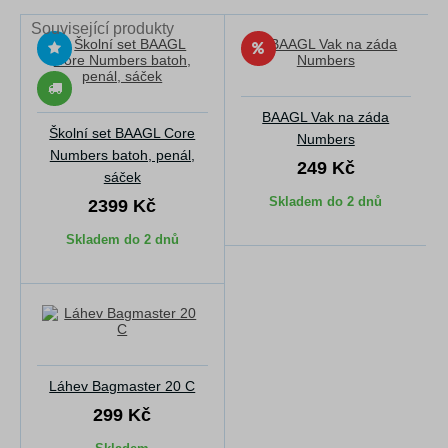
Související produkty
BAAGL Vak na záda
Školní set BAAGL Core
Numbers
Numbers batoh, penál,
249 Kč
sáček
Skladem do 2 dnů
2399 Kč
Skladem do 2 dnů
Láhev Bagmaster 20 C
299 Kč