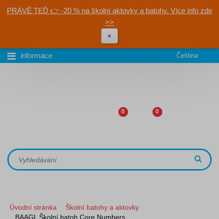
PRÁVĚ TEĎ 👉 -20 % na školní aktovky a batohy. Více info zde
>>
×
informace
Čeština
0
0
Úvodní stránka
Školní batohy a aktovky
BAAGL Školní batoh Core Numbers