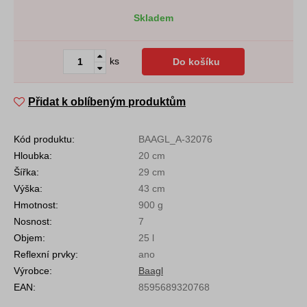
Skladem
ks
Do košíku
Přidat k oblíbeným produktům
Kód produktu:
BAAGL_A-32076
Hloubka:
20 cm
Šířka:
29 cm
Výška:
43 cm
Hmotnost:
900 g
Nosnost:
7
Objem:
25 l
Reflexní prvky:
ano
Výrobce:
Baagl
EAN:
8595689320768