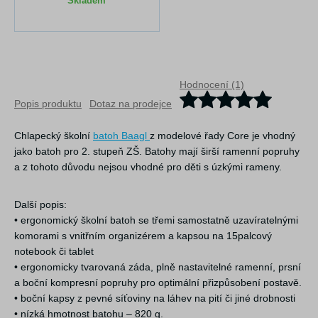
Skladem
Hodnocení (1)
Popis produktu
Dotaz na prodejce
Chlapecký školní
batoh Baagl
z modelové řady Core je vhodný
jako batoh pro 2. stupeň ZŠ. Batohy mají širší ramenní popruhy
a z tohoto důvodu nejsou vhodné pro děti s úzkými rameny.
Další popis:
• ergonomický školní batoh se třemi samostatně uzavíratelnými
komorami s vnitřním organizérem a kapsou na 15palcový
notebook či tablet
• ergonomicky tvarovaná záda, plně nastavitelné ramenní, prsní
a boční kompresní popruhy pro optimální přizpůsobení postavě.
• boční kapsy z pevné síťoviny na láhev na pití či jiné drobnosti
• nízká hmotnost batohu – 820 g.