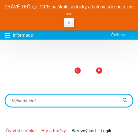
PRÁVĚ TEĎ 👉 -20 % na školní aktovky a batohy. Více info zde
>>
×
informace
Čeština
0
0
Úvodní stránka
Hry a hračky
Barevný kód – Logik