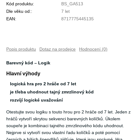
Kód produktu:
BS_GA513
Dle věku od::
7 let
EAN:
8717775445135
Popis produktu
Dotaz na prodejce
Hodnocení (0)
Barevný kód – Logik
Hlavní výhody
logická hra pro 2 hráče od 7 let
je třeba uhodnout tajný zmrzlinový kód
rozvíjí logické uvažování
Otestujte svou logiku s touto hrou pro 2 hráče od 7 let. Jeden z
hráčů vytvoří skrytou sekvenci barevných kolíčků. Úkolem
soupeře je kombinaci tajného zmrzlinového kódu uhodnout.
Nejprve si vytvoří svou vlastní řadu kolíčků a poté pomocí
černých a bílých špendlíků zjišťuje, které jsou správné. Hra