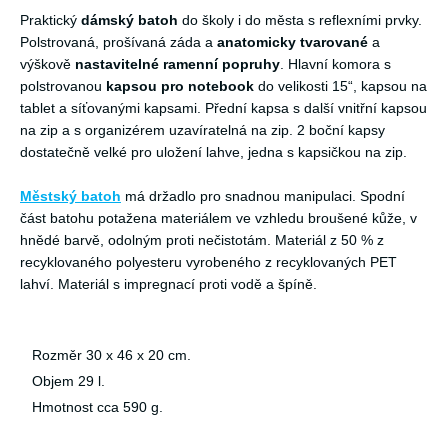
Praktický
dámský batoh
do školy i do města s reflexními prvky.
Polstrovaná, prošívaná záda a
anatomicky tvarované
a
výškově
nastavitelné ramenní popruhy
. Hlavní komora s
polstrovanou
kapsou pro notebook
do velikosti 15“, kapsou na
tablet a síťovanými kapsami. Přední kapsa s další vnitřní kapsou
na zip a s organizérem uzavíratelná na zip. 2 boční kapsy
dostatečně velké pro uložení lahve, jedna s kapsičkou na zip.
Městský batoh
má držadlo pro snadnou manipulaci. Spodní
část batohu potažena materiálem ve vzhledu broušené kůže, v
hnědé barvě, odolným proti nečistotám. Materiál z 50 % z
recyklovaného polyesteru vyrobeného z recyklovaných PET
lahví. Materiál s impregnací proti vodě a špíně.
Rozměr 30 x 46 x 20 cm.
Objem 29 l.
Hmotnost cca 590 g.