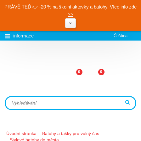
PRÁVĚ TEĎ 👉 -20 % na školní aktovky a batohy. Více info zde
>>
×
informace
Čeština
0
0
Úvodní stránka
Batohy a tašky pro volný čas
Stylové batohy do města