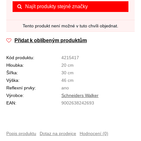
Najít produkty stejné značky
Tento produkt není možné v tuto chvíli objednat.
Přidat k oblíbeným produktům
Kód produktu:
4215417
Hloubka:
20 cm
Šířka:
30 cm
Výška:
46 cm
Reflexní prvky:
ano
Výrobce:
Schneiders Walker
EAN:
9002638242693
Popis produktu
Dotaz na prodejce
Hodnocení (0)