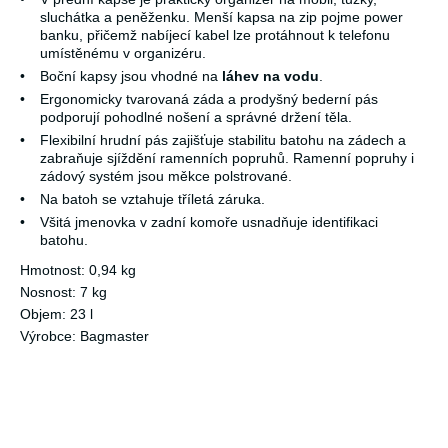
sluchátka a peněženku. Menší kapsa na zip pojme power
banku, přičemž nabíjecí kabel lze protáhnout k telefonu
umístěnému v organizéru.
•
Boční kapsy jsou vhodné na
láhev na vodu
.
•
Ergonomicky tvarovaná záda a prodyšný bederní pás
podporují pohodlné nošení a správné držení těla.
•
Flexibilní hrudní pás zajišťuje stabilitu batohu na zádech a
zabraňuje sjíždění ramenních popruhů. Ramenní popruhy i
zádový systém jsou měkce polstrované.
•
Na batoh se vztahuje tříletá záruka.
•
Všitá jmenovka v zadní komoře usnadňuje identifikaci
batohu.
Hmotnost: 0,94 kg
Nosnost: 7 kg
Objem: 23 l
Výrobce: Bagmaster