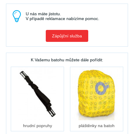
U nás máte jistotu.
V případě reklamace nabízíme pomoc.
Zápůjční služba
K Vašemu batohu můžete dále pořídit:
hrudní popruhy
pláštěnky na batoh