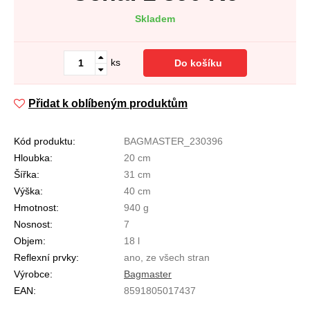
Skladem
ks
Do košíku
Přidat k oblíbeným produktům
Kód produktu:
BAGMASTER_230396
Hloubka:
20 cm
Šířka:
31 cm
Výška:
40 cm
Hmotnost:
940 g
Nosnost:
7
Objem:
18 l
Reflexní prvky:
ano, ze všech stran
Výrobce:
Bagmaster
EAN:
8591805017437