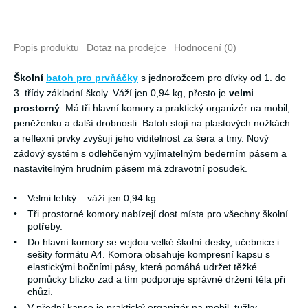
Popis produktu
Dotaz na prodejce
Hodnocení (0)
Školní
batoh pro prvňáčky
s jednorožcem pro dívky od 1. do
3. třídy základní školy. Váží jen 0,94 kg, přesto je
velmi
prostorný
. Má tři hlavní komory a praktický organizér na mobil,
peněženku a další drobnosti. Batoh stojí na plastových nožkách
a reflexní prvky zvyšují jeho viditelnost za šera a tmy. Nový
zádový systém s odlehčeným vyjímatelným bederním pásem a
nastavitelným hrudním pásem má zdravotní posudek.
•
Velmi lehký – váží jen 0,94 kg.
•
Tři prostorné komory nabízejí dost místa pro všechny školní
potřeby.
•
Do hlavní komory se vejdou velké školní desky, učebnice i
sešity formátu A4. Komora obsahuje kompresní kapsu s
elastickými bočními pásy, která pomáhá udržet těžké
pomůcky blízko zad a tím podporuje správné držení těla při
chůzi.
•
V přední kapse je praktický organizér na mobil, tužky,