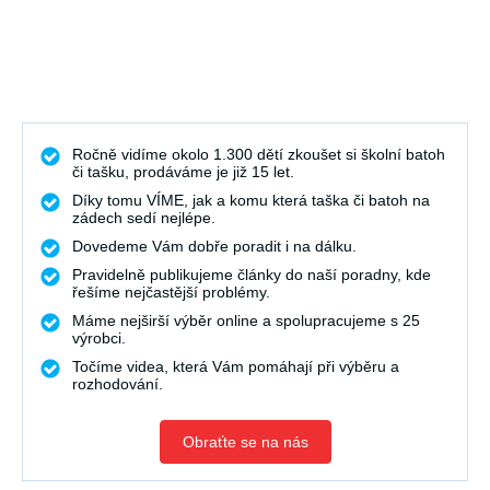
Ročně vidíme okolo 1.300 dětí zkoušet si školní batoh
či tašku, prodáváme je již 15 let.
Díky tomu VÍME, jak a komu která taška či batoh na
zádech sedí nejlépe.
Dovedeme Vám dobře poradit i na dálku.
Pravidelně publikujeme články do naší poradny, kde
řešíme nejčastější problémy.
Máme nejširší výběr online a spolupracujeme s 25
výrobci.
Točíme videa, která Vám pomáhají při výběru a
rozhodování.
Obraťte se na nás