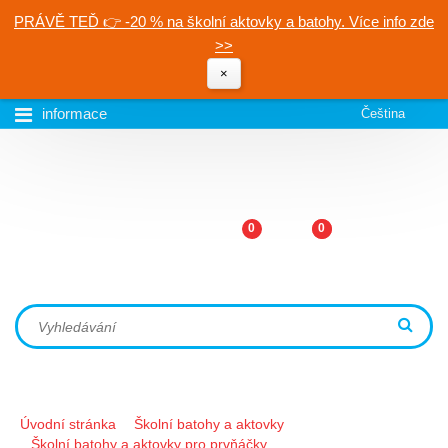
PRÁVĚ TEĎ 👉 -20 % na školní aktovky a batohy. Více info zde
>>
×
informace
Čeština
0
0
Úvodní stránka
Školní batohy a aktovky
Školní batohy a aktovky pro prvňáčky