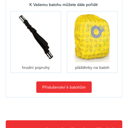
K Vašemu batohu můžete dále pořídit:
hrudní popruhy
pláštěnky na batoh
Příslušenství k batohům