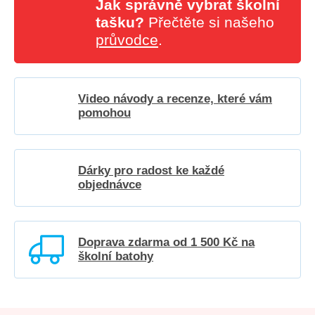
Jak správně vybrat školní
tašku?
Přečtěte si našeho
průvodce
.
Video návody a recenze, které vám
pomohou
Dárky pro radost ke každé
objednávce
Doprava zdarma od 1 500 Kč na
školní batohy