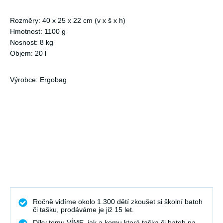
Rozměry: 40 x 25 x 22 cm (v x š x h)
Hmotnost: 1100 g
Nosnost: 8 kg
Objem: 20 l
Výrobce: Ergobag
Ročně vidíme okolo 1.300 dětí zkoušet si školní batoh
či tašku, prodáváme je již 15 let.
Díky tomu VÍME, jak a komu která taška či batoh na