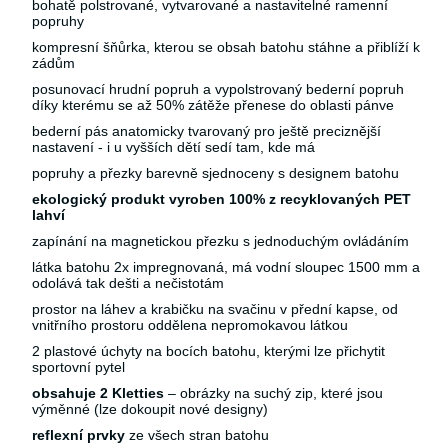
bohatě polstrované, vytvarované a nastavitelné ramenní
popruhy
kompresní šňůrka, kterou se obsah batohu stáhne a přiblíží k
zádům
posunovací hrudní popruh a vypolstrovaný bederní popruh
díky kterému se až 50% zátěže přenese do oblasti pánve
bederní pás anatomicky tvarovaný pro ještě preciznější
nastavení - i u vyšších dětí sedí tam, kde má
popruhy a přezky barevně sjednoceny s designem batohu
ekologický produkt vyroben 100% z recyklovaných PET
lahví
zapínání na magnetickou přezku s jednoduchým ovládáním
látka batohu 2x impregnovaná, má vodní sloupec 1500 mm a
odolává tak dešti a nečistotám
prostor na láhev a krabičku na svačinu v přední kapse, od
vnitřního prostoru oddělena nepromokavou látkou
2 plastové úchyty na bocích batohu, kterými lze přichytit
sportovní pytel
obsahuje 2 Kletties
– obrázky na suchý zip, které jsou
výměnné (lze dokoupit nové designy)
reflexní prvky
ze všech stran batohu