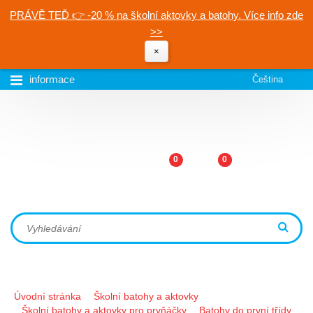
PRÁVĚ TEĎ 👉 -20 % na školní aktovky a batohy. Více info zde
>>
×
informace
Čeština
0
0
Úvodní stránka
Školní batohy a aktovky
Školní batohy a aktovky pro prvňáčky
Batohy do první třídy