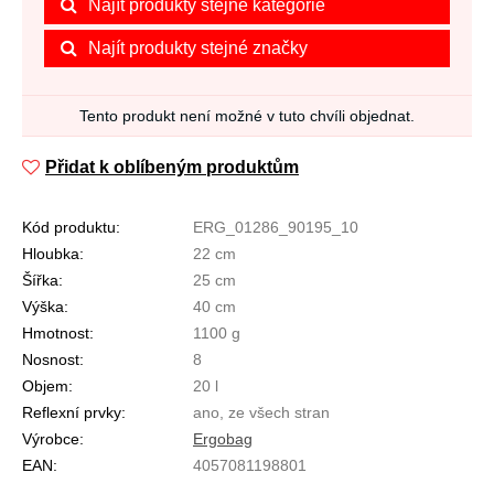
Najít produkty stejné kategorie
Najít produkty stejné značky
Tento produkt není možné v tuto chvíli objednat.
Přidat k oblíbeným produktům
Kód produktu:
ERG_01286_90195_10
Hloubka:
22 cm
Šířka:
25 cm
Výška:
40 cm
Hmotnost:
1100 g
Nosnost:
8
Objem:
20 l
Reflexní prvky:
ano, ze všech stran
Výrobce:
Ergobag
EAN:
4057081198801