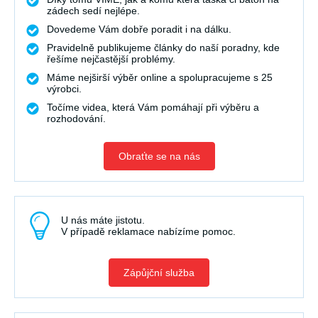
zádech sedí nejlépe.
Dovedeme Vám dobře poradit i na dálku.
Pravidelně publikujeme články do naší poradny, kde
řešíme nejčastější problémy.
Máme nejširší výběr online a spolupracujeme s 25
výrobci.
Točíme videa, která Vám pomáhají při výběru a
rozhodování.
Obraťte se na nás
U nás máte jistotu.
V případě reklamace nabízíme pomoc.
Zápůjční služba