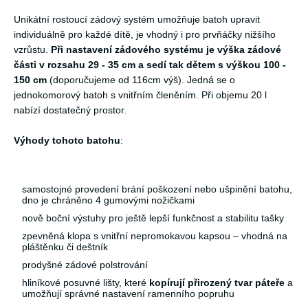
Unikátní rostoucí zádový systém umožňuje batoh upravit
individuálně pro každé dítě, je vhodný i pro prvňáčky nižšího
vzrůstu.
Při nastavení zádového systému je výška zádové
části v rozsahu 29 - 35 cm a sedí tak dětem s výškou 100 -
150 cm
(doporučujeme od 116cm výš). Jedná se o
jednokomorový batoh s vnitřním členěním. Při objemu 20 l
nabízí dostatečný prostor.
Výhody tohoto batohu
:
samostojné provedení brání poškození nebo ušpinění batohu,
dno je chráněno 4 gumovými nožičkami
nově boční výstuhy pro ještě lepší funkčnost a stabilitu tašky
zpevněná klopa s vnitřní nepromokavou kapsou – vhodná na
pláštěnku či deštník
prodyšné zádové polstrování
hliníkové posuvné lišty, které
kopírují přirozený tvar páteře
a
umožňují správné nastavení ramenního popruhu