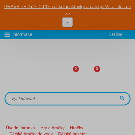
PRÁVĚ TEĎ 👉 -20 % na školní aktovky a batohy. Více info zde
>>
×
informace
Čeština
0
0
Úvodní stránka
Hry a hračky
Hračky
Dětské hračky do vody
Dětské bazény