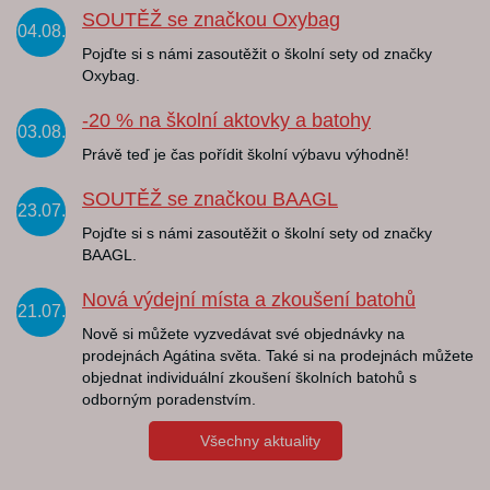
SOUTĚŽ se značkou Oxybag
04.08.
Pojďte si s námi zasoutěžit o školní sety od značky
Oxybag.
-20 % na školní aktovky a batohy
03.08.
Právě teď je čas pořídit školní výbavu výhodně!
SOUTĚŽ se značkou BAAGL
23.07.
Pojďte si s námi zasoutěžit o školní sety od značky
BAAGL.
Nová výdejní místa a zkoušení batohů
21.07.
Nově si můžete vyzvedávat své objednávky na
prodejnách Agátina světa. Také si na prodejnách můžete
objednat individuální zkoušení školních batohů s
odborným poradenstvím.
Všechny aktuality