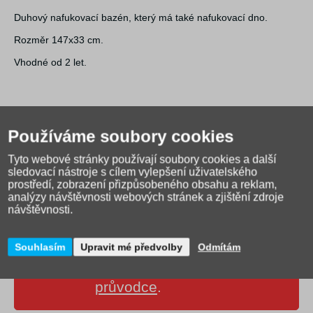
Duhový nafukovací bazén, který má také nafukovací dno.
Rozměr 147x33 cm.
Vhodné od 2 let.
Používáme soubory cookies
Tyto webové stránky používají soubory cookies a další
sledovací nástroje s cílem vylepšení uživatelského
prostředí, zobrazení přizpůsobeného obsahu a reklam,
analýzy návštěvnosti webových stránek a zjištění zdroje
návštěvnosti.
Souhlasím
Upravit mé předvolby
Odmítám
Jak správně vybrat školní
tašku?
Přečtěte si našeho
průvodce
.