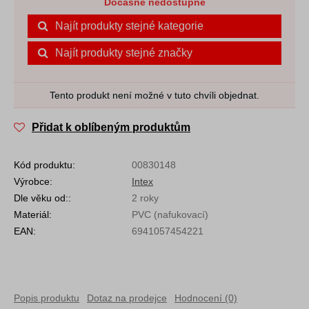
Dočasně nedostupné
Najít produkty stejné kategorie
Najít produkty stejné značky
Tento produkt není možné v tuto chvíli objednat.
Přidat k oblíbeným produktům
Kód produktu:
00830148
Výrobce:
Intex
Dle věku od::
2 roky
Materiál:
PVC (nafukovací)
EAN:
6941057454221
Popis produktu
Dotaz na prodejce
Hodnocení (0)