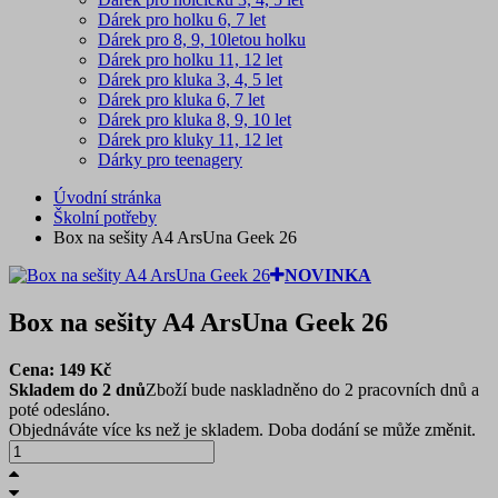
Dárek pro holku 6, 7 let
Dárek pro 8, 9, 10letou holku
Dárek pro holku 11, 12 let
Dárek pro kluka 3, 4, 5 let
Dárek pro kluka 6, 7 let
Dárek pro kluka 8, 9, 10 let
Dárek pro kluky 11, 12 let
Dárky pro teenagery
Úvodní stránka
Školní potřeby
Box na sešity A4 ArsUna Geek 26
NOVINKA
Box na sešity A4 ArsUna Geek 26
Cena:
149
Kč
Skladem do 2 dnů
Zboží bude naskladněno do 2 pracovních dnů a
poté odesláno.
Objednáváte více ks než je skladem. Doba dodání se může změnit.