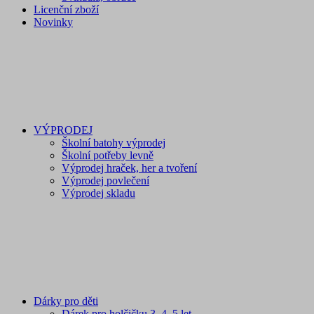
Licenční zboží
Novinky
VÝPRODEJ
Školní batohy výprodej
Školní potřeby levně
Výprodej hraček, her a tvoření
Výprodej povlečení
Výprodej skladu
Dárky pro děti
Dárek pro holčičku 3, 4, 5 let