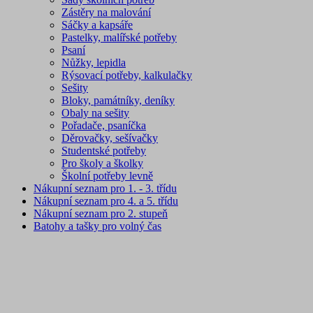
Zástěry na malování
Sáčky a kapsáře
Pastelky, malířské potřeby
Psaní
Nůžky, lepidla
Rýsovací potřeby, kalkulačky
Sešity
Bloky, památníky, deníky
Obaly na sešity
Pořadače, psaníčka
Děrovačky, sešívačky
Studentské potřeby
Pro školy a školky
Školní potřeby levně
Nákupní seznam pro 1. - 3. třídu
Nákupní seznam pro 4. a 5. třídu
Nákupní seznam pro 2. stupeň
Batohy a tašky pro volný čas