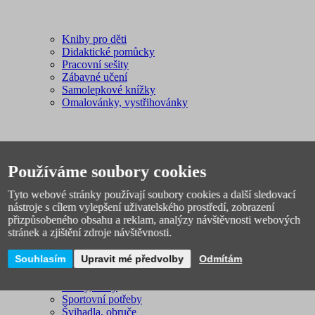
Knihy pro děti
Didaktické pomůcky
Pracovní sešity
Zábavné učení
Samolepkové knížky
Omalovánky, vystřihovánky
Používáme soubory cookies
Tyto webové stránky používají soubory cookies a další sledovací
nástroje s cílem vylepšení uživatelského prostředí, zobrazení
Sport, outdoor
přizpůsobeného obsahu a reklam, analýzy návštěvnosti webových
Plavání
stránek a zjištění zdroje návštěvnosti.
Fotbal
Spacáky, stany
Souhlasím
Upravit mé předvolby
Odmítám
Míče
Pálky, rakety, hokejky
Sáňky, boby
Sportovní potřeby
Švihadla, obruče