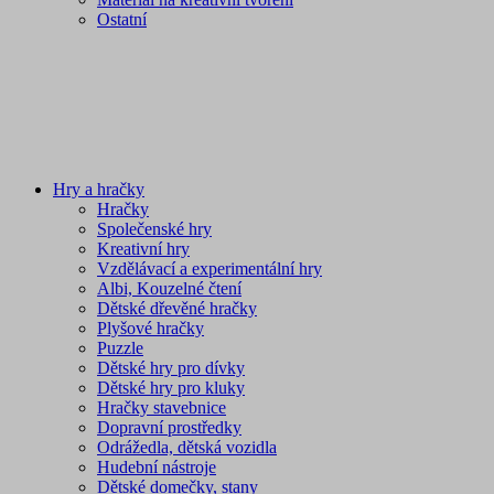
Ostatní
Hry a hračky
Hračky
Společenské hry
Kreativní hry
Vzdělávací a experimentální hry
Albi, Kouzelné čtení
Dětské dřevěné hračky
Plyšové hračky
Puzzle
Dětské hry pro dívky
Dětské hry pro kluky
Hračky stavebnice
Dopravní prostředky
Odrážedla, dětská vozidla
Hudební nástroje
Dětské domečky, stany