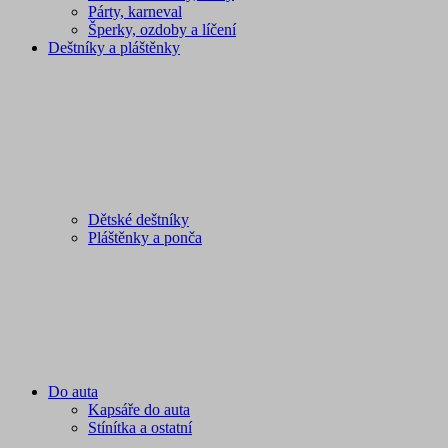
Párty, karneval
Šperky, ozdoby a líčení
Deštníky a pláštěnky
Dětské deštníky
Pláštěnky a ponča
Do auta
Kapsáře do auta
Stínítka a ostatní