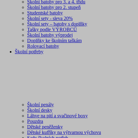
Školní batohy pro 3. a 4. třídu
Školní batohy pro 2. stupeň
Studentské batohy
Školní sety - sleva 20%
Školní sety – batohy s doplňky
Tašky podle VÝROBCŮ
Školní batohy výprodej
Doplňky ke školním taškám
Rolovací batohy
Školní potřeby
Školní penály
Školní desky
Láhve na pití a svačinové boxy
Pouzdra
Dětské peněženky
Dětské kufříky na výtvarnou výchovu
Sady školních potřeb