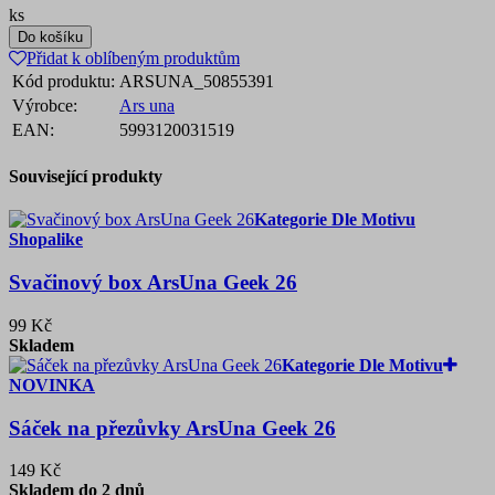
ks
Do košíku
Přidat k oblíbeným produktům
Kód produktu:
ARSUNA_50855391
Výrobce:
Ars una
EAN:
5993120031519
Související produkty
Kategorie Dle Motivu
Shopalike
Svačinový box ArsUna Geek 26
99 Kč
Skladem
Kategorie Dle Motivu
NOVINKA
Sáček na přezůvky ArsUna Geek 26
149 Kč
Skladem do 2 dnů