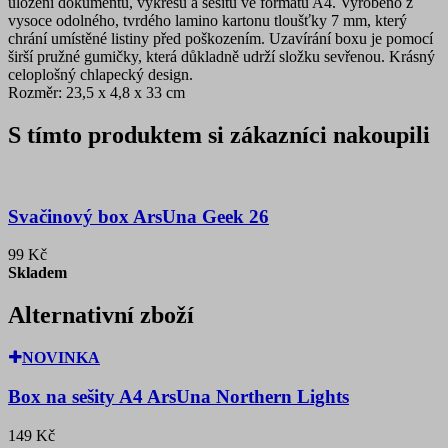
uložení dokumentů, výkresů a sešitů ve formátu A4. Vyrobeno z
vysoce odolného, tvrdého lamino kartonu tloušťky 7 mm, který
chrání umístěné listiny před poškozením. Uzavírání boxu je pomocí
širší pružné gumičky, která důkladně udrží složku sevřenou. Krásný
celoplošný chlapecký design.
Rozměr: 23,5 x 4,8 x 33 cm
S tímto produktem si zákazníci nakoupili
Svačinový box ArsUna Geek 26
99 Kč
Skladem
Alternativní zboží
NOVINKA
Box na sešity A4 ArsUna Northern Lights
149 Kč