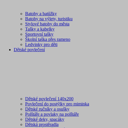
Batohy a batůžky
Batohy na výlety, turistiku
Stylové batohy do města
Tašky a kabelky
Sportovní tašky
Školní taška přes rameno
Ledvinky pro děti
Dětské povlečení
Dětské povlečení 140x200
Povlečení do postýlky pro miminka
Dětské ručníky a osušky
Polštáře a povlaky na polštáře
Dětské deky, spacáky
Dětská prostěradla