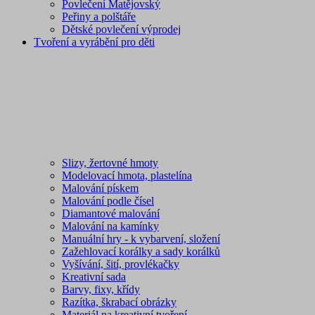
Povlečení Matějovský
Peřiny a polštáře
Dětské povlečení výprodej
Tvoření a vyrábění pro děti
Slizy, žertovné hmoty
Modelovací hmota, plastelína
Malování pískem
Malování podle čísel
Diamantové malování
Malování na kamínky
Manuální hry - k vybarvení, složení
Zažehlovací korálky a sady korálků
Vyšívání, šití, provlékačky
Kreativní sada
Barvy, fixy, křídy
Razítka, škrabací obrázky
Materiál na kreativní tvoření