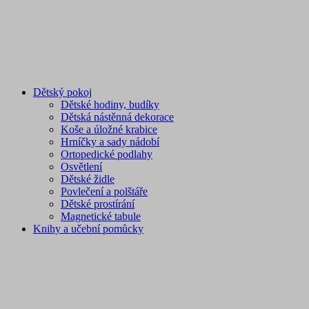
Dětský pokoj
Dětské hodiny, budíky
Dětská nástěnná dekorace
Koše a úložné krabice
Hrníčky a sady nádobí
Ortopedické podlahy
Osvětlení
Dětské židle
Povlečení a polštáře
Dětské prostírání
Magnetické tabule
Knihy a učební pomůcky