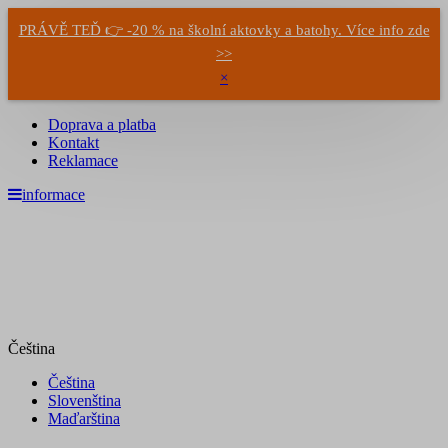
PRÁVĚ TEĎ 👉 -20 % na školní aktovky a batohy. Více info zde
>>
×
Doprava a platba
Kontakt
Reklamace
informace
Čeština
Čeština
Slovenština
Maďarština