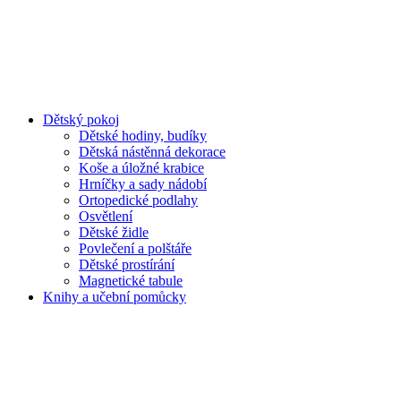
Dětský pokoj
Dětské hodiny, budíky
Dětská nástěnná dekorace
Koše a úložné krabice
Hrníčky a sady nádobí
Ortopedické podlahy
Osvětlení
Dětské židle
Povlečení a polštáře
Dětské prostírání
Magnetické tabule
Knihy a učební pomůcky