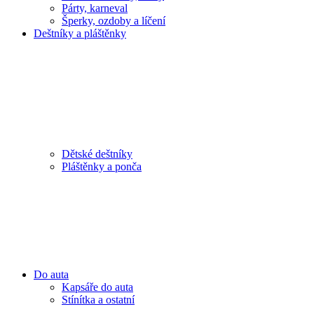
Párty, karneval
Šperky, ozdoby a líčení
Deštníky a pláštěnky
Dětské deštníky
Pláštěnky a ponča
Do auta
Kapsáře do auta
Stínítka a ostatní