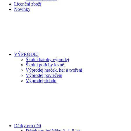
Licenční zboží
Novinky
VÝPRODEJ
Školní batohy výprodej
Školní potřeby levně
Výprodej hraček, her a tvoření
Výprodej povlečení
Výprodej skladu
Dárky pro děti
Dárek pro holčičku 3, 4, 5 let