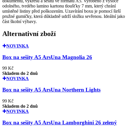
dokumentů, výkresů a sešitů ve formátu A5. Vyrobeno z vysoce
odolného, tvrdého lamino kartonu tloušťky 7 mm, který chrání
umístěné listiny před poškozením. Uzavírání boxu je pomocí širší
pružné gumičky, která důkladně udrží složku sevřenou. Ideální jako
část školní výbavy.
Alternativní zboží
NOVINKA
Box na sešity A5 ArsUna Magnolia 26
99 Kč
Skladem do 2 dnů
NOVINKA
Box na sešity A5 ArsUna Northern Lights
99 Kč
Skladem do 2 dnů
NOVINKA
Box na sešity A5 ArsUna Lamborghini 26 zelený