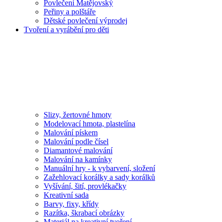
Povlečení Matějovský
Peřiny a polštáře
Dětské povlečení výprodej
Tvoření a vyrábění pro děti
Slizy, žertovné hmoty
Modelovací hmota, plastelína
Malování pískem
Malování podle čísel
Diamantové malování
Malování na kamínky
Manuální hry - k vybarvení, složení
Zažehlovací korálky a sady korálků
Vyšívání, šití, provlékačky
Kreativní sada
Barvy, fixy, křídy
Razítka, škrabací obrázky
Materiál na kreativní tvoření