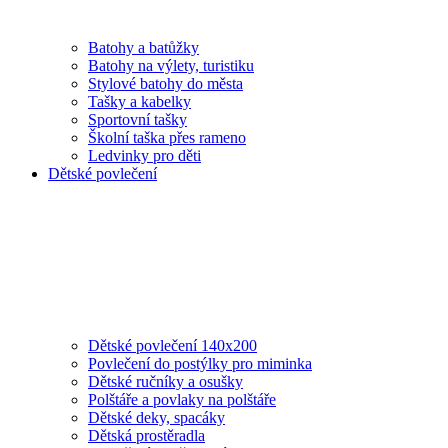
Batohy a batůžky
Batohy na výlety, turistiku
Stylové batohy do města
Tašky a kabelky
Sportovní tašky
Školní taška přes rameno
Ledvinky pro děti
Dětské povlečení
Dětské povlečení 140x200
Povlečení do postýlky pro miminka
Dětské ručníky a osušky
Polštáře a povlaky na polštáře
Dětské deky, spacáky
Dětská prostěradla