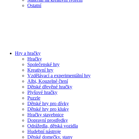
Ostatní
Hry a hračky
Hračky
Společenské hry
Kreativní hry
Vzdělávací a experimentální hry
Albi, Kouzelné čtení
Dětské dřevěné hračky
Plyšové hračky
Puzzle
Dětské hry pro dívky
Dětské hry pro kluky
Hračky stavebnice
Dopravní prostředky
Odrážedla, dětská vozidla
Hudební nástroje
Dětské domečky, stany