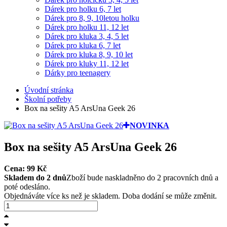
Dárek pro holku 6, 7 let
Dárek pro 8, 9, 10letou holku
Dárek pro holku 11, 12 let
Dárek pro kluka 3, 4, 5 let
Dárek pro kluka 6, 7 let
Dárek pro kluka 8, 9, 10 let
Dárek pro kluky 11, 12 let
Dárky pro teenagery
Úvodní stránka
Školní potřeby
Box na sešity A5 ArsUna Geek 26
NOVINKA
Box na sešity A5 ArsUna Geek 26
Cena:
99
Kč
Skladem do 2 dnů
Zboží bude naskladněno do 2 pracovních dnů a
poté odesláno.
Objednáváte více ks než je skladem. Doba dodání se může změnit.