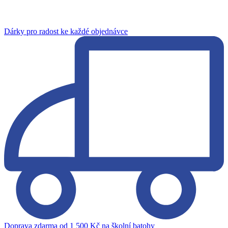
Dárky pro radost ke každé objednávce
Doprava zdarma od 1 500 Kč na školní batohy