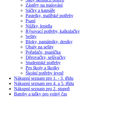
Zástěry na malování
Sáčky a kapsáře
Pastelky, malířské potřeby
Psaní
Nůžky, lepidla
Rýsovací potřeby, kalkulačky
Sešity
Bloky, památníky, deníky
Obaly na sešity
Pořadače, psaníčka
Děrovačky, sešívačky
Studentské potřeby
Pro školy a školky
Školní potřeby levně
Nákupní seznam pro 1. - 3. třídu
Nákupní seznam pro 4. a 5. třídu
Nákupní seznam pro 2. stupeň
Batohy a tašky pro volný čas