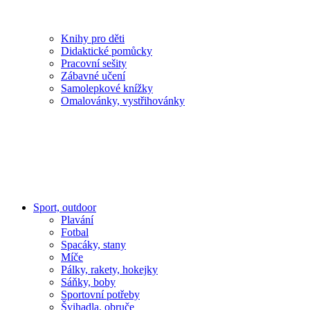
Knihy pro děti
Didaktické pomůcky
Pracovní sešity
Zábavné učení
Samolepkové knížky
Omalovánky, vystřihovánky
Sport, outdoor
Plavání
Fotbal
Spacáky, stany
Míče
Pálky, rakety, hokejky
Sáňky, boby
Sportovní potřeby
Švihadla, obruče