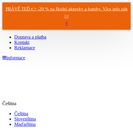
PRÁVĚ TEĎ 👉 -20 % na školní aktovky a batohy. Více info zde
>>
×
Doprava a platba
Kontakt
Reklamace
informace
Čeština
Čeština
Slovenština
Maďarština