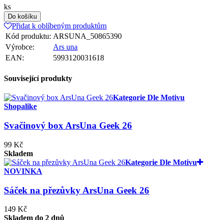
ks
Do košíku
Přidat k oblíbeným produktům
Kód produktu:
ARSUNA_50865390
Výrobce:
Ars una
EAN:
5993120031618
Související produkty
Kategorie Dle Motivu
Shopalike
Svačinový box ArsUna Geek 26
99 Kč
Skladem
Kategorie Dle Motivu
NOVINKA
Sáček na přezůvky ArsUna Geek 26
149 Kč
Skladem do 2 dnů