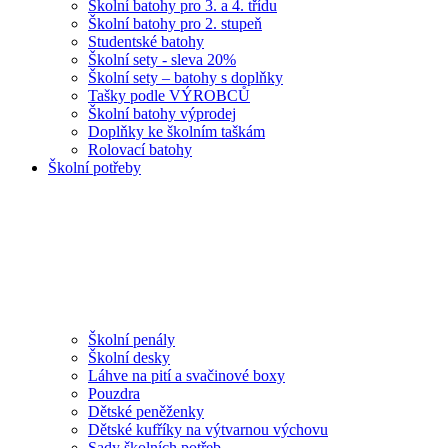
Školní batohy pro 3. a 4. třídu
Školní batohy pro 2. stupeň
Studentské batohy
Školní sety - sleva 20%
Školní sety – batohy s doplňky
Tašky podle VÝROBCŮ
Školní batohy výprodej
Doplňky ke školním taškám
Rolovací batohy
Školní potřeby
Školní penály
Školní desky
Láhve na pití a svačinové boxy
Pouzdra
Dětské peněženky
Dětské kufříky na výtvarnou výchovu
Sady školních potřeb