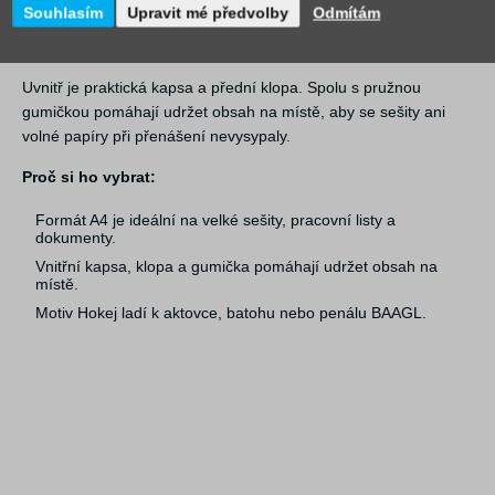
Souhlasím
Upravit mé předvolby
Odmítám
ochrany snadno ohnou nebo pomačkají. Lesklý lakovaný povrch
zvyšuje odolnost desek a zároveň nechá hezky vyniknout motiv.
Uvnitř je praktická kapsa a přední klopa. Spolu s pružnou
gumičkou pomáhají udržet obsah na místě, aby se sešity ani
volné papíry při přenášení nevysypaly.
Proč si ho vybrat:
Formát A4 je ideální na velké sešity, pracovní listy a
dokumenty.
Vnitřní kapsa, klopa a gumička pomáhají udržet obsah na
místě.
Motiv Hokej ladí k aktovce, batohu nebo penálu BAAGL.