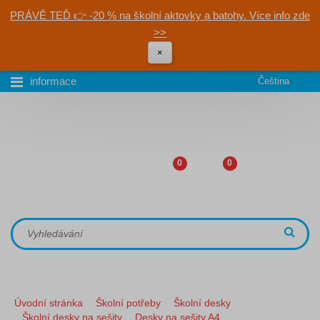
PRÁVĚ TEĎ 👉 -20 % na školní aktovky a batohy. Více info zde
>>
×
informace
Čeština
0
0
Úvodní stránka
Školní potřeby
Školní desky
Školní desky na sešity
Desky na sešity A4