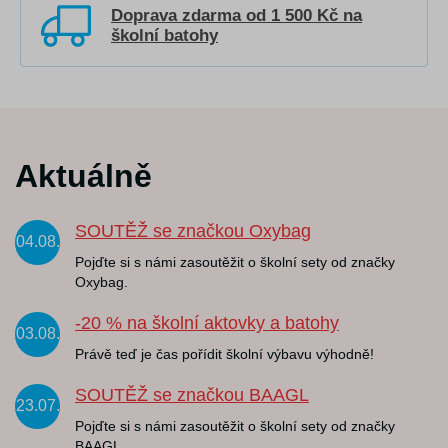
Doprava zdarma od 1 500 Kč na
školní batohy
Aktuálně
SOUTĚŽ se značkou Oxybag
04.08.
Pojďte si s námi zasoutěžit o školní sety od značky
Oxybag.
-20 % na školní aktovky a batohy
03.08.
Právě teď je čas pořídit školní výbavu výhodně!
SOUTĚŽ se značkou BAAGL
23.07.
Pojďte si s námi zasoutěžit o školní sety od značky
BAAGL.