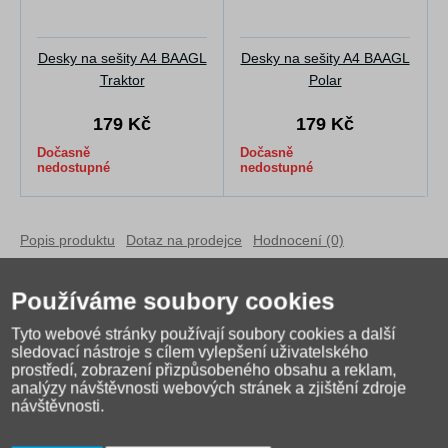
Desky na sešity A4 BAAGL
Desky na sešity A4 BAAGL
Traktor
Polar
179 Kč
179 Kč
Dočasně
Dočasně
nedostupné
nedostupné
Popis produktu
Dotaz na prodejce
Hodnocení (0)
Desky na sešity BAAGL
ve formátu A4 pomáhají udržet velké
Používáme soubory cookies
školní sešity, pracovní listy i dokumenty bezpečně uložené v
aktovce nebo batohu. Pevný karton chrání obsah před
Tyto webové stránky používají soubory cookies a další
pomačkáním, ohnutými rohy i běžným zašpiněním.
sledovací nástroje s cílem vylepšení uživatelského
prostředí, zobrazení přizpůsobeného obsahu a reklam,
Hokejový motiv potěší děti, které mají rády sport, led a týmovou
analýzy návštěvnosti webových stránek a zjištění zdroje
návštěvnosti.
hru.
Formát A4 je ideální na větší sešity a papíry, které se bez