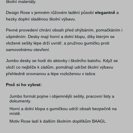
školní materiály.
Design Rose v jemném růžovém ladění působí
elegantně
a
hezky doplní sladěnou školní výbavu.
Pevné provedení chrání obsah před ohýbáním, pomačkáním i
ušpiněním. Desky mají horní a dolní klopu, díky kterým se
vložené sešity lépe drží uvnitř, a pružnou gumičku proti
samovolnému otevření.
Jumbo desky se hodí do aktovky i školního batohu. Když se
uloží co nejblíže k zádům, pomáhají udržet školní výbavu
přehledně srovnanou a lépe rozloženou v tašce.
Proč si ho vybrat:
Jumbo formát pojme i objemnější sešity, pracovní listy a
dokumenty.
Horní a dolní klopa s gumičkou udrží obsah bezpečně na
místě.
Motiv Rose ladí k dalším školním doplňkům BAAGL.