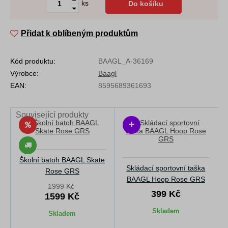
ks
Do košíku
Přidat k oblíbeným produktům
Kód produktu:
BAAGL_A-36169
Výrobce:
Baagl
EAN:
8595689361693
Související produkty
Školní batoh BAAGL Skate
Skládací sportovní taška
Rose GRS
BAAGL Hoop Rose GRS
1999 Kč
399 Kč
1599 Kč
Skladem
Skladem