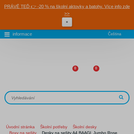
PRÁVĚ TEĎ 👉 -20 % na školní aktovky a batohy. Více info zde
>>
×
informace
Čeština
0
0
Úvodní stránka
Školní potřeby
Školní desky
Boxy na sešity
Desky na sešity A4 BAAGL Jumbo Rose