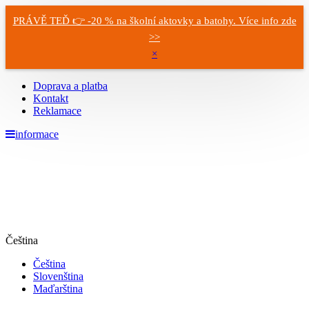
PRÁVĚ TEĎ 👉 -20 % na školní aktovky a batohy. Více info zde
>>
×
Doprava a platba
Kontakt
Reklamace
informace
Čeština
Čeština
Slovenština
Maďarština