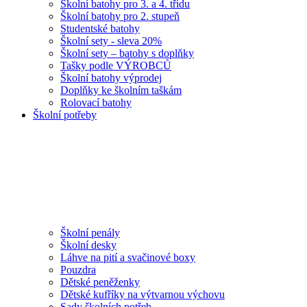
Školní batohy pro 3. a 4. třídu
Školní batohy pro 2. stupeň
Studentské batohy
Školní sety - sleva 20%
Školní sety – batohy s doplňky
Tašky podle VÝROBCŮ
Školní batohy výprodej
Doplňky ke školním taškám
Rolovací batohy
Školní potřeby
Školní penály
Školní desky
Láhve na pití a svačinové boxy
Pouzdra
Dětské peněženky
Dětské kufříky na výtvarnou výchovu
Sady školních potřeb