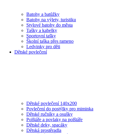
Batohy a batůžky
Batohy na výlety, turistiku
Stylové batohy do města
Tašky a kabelky
Sportovní tašky
Školní taška přes rameno
Ledvinky pro děti
Dětské povlečení
Dětské povlečení 140x200
Povlečení do postýlky pro miminka
Dětské ručníky a osušky
Polštáře a povlaky na polštáře
Dětské deky, spacáky
Dětská prostěradla