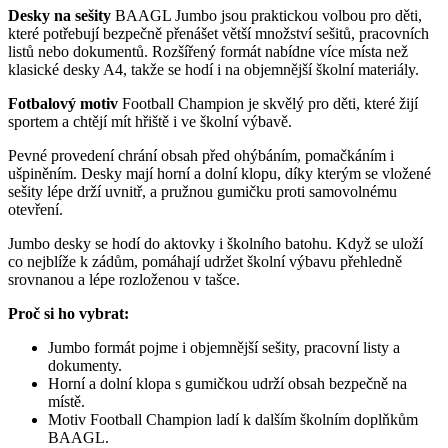
Desky na sešity
BAAGL Jumbo jsou praktickou volbou pro děti,
které potřebují bezpečně přenášet větší množství sešitů, pracovních
listů nebo dokumentů. Rozšířený formát nabídne více místa než
klasické desky A4, takže se hodí i na objemnější školní materiály.
Fotbalový motiv
Football Champion je skvělý pro děti, které žijí
sportem a chtějí mít hřiště i ve školní výbavě.
Pevné provedení chrání obsah před ohýbáním, pomačkáním i
ušpiněním. Desky mají horní a dolní klopu, díky kterým se vložené
sešity lépe drží uvnitř, a pružnou gumičku proti samovolnému
otevření.
Jumbo desky se hodí do aktovky i školního batohu. Když se uloží
co nejblíže k zádům, pomáhají udržet školní výbavu přehledně
srovnanou a lépe rozloženou v tašce.
Proč si ho vybrat:
Jumbo formát pojme i objemnější sešity, pracovní listy a
dokumenty.
Horní a dolní klopa s gumičkou udrží obsah bezpečně na
místě.
Motiv Football Champion ladí k dalším školním doplňkům
BAAGL.