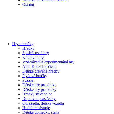
Ostatní
Hry a hračky
Hračky
Společenské hry
Kreativní hry
Vzdělávací a experimentální hry
Albi, Kouzelné čtení
Dětské dřevěné hračky
Plyšové hračky
Puzzle
Dětské hry pro dívky
Dětské hry pro kluky
Hračky stavebnice
Dopravní prostředky
Odrážedla, dětská vozidla
Hudební nástroje
Dětské domečky, stany