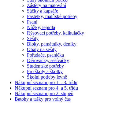
Zástěry na malování
Sáčky a kapsáře
Pastelky, malířské potřeby
Psaní
Nůžky, lepidla
Rýsovací potřeby, kalkulačky
Sešity
Bloky, památníky, deníky
Obaly na sešity
Pořadače, psaníčka
Děrovačky, sešívačky
Studentské potřeby
Pro školy a školky
Školní potřeby levně
Nákupní seznam pro 1. - 3. třídu
Nákupní seznam pro 4. a 5. třídu
Nákupní seznam pro 2. stupeň
Batohy a tašky pro volný čas