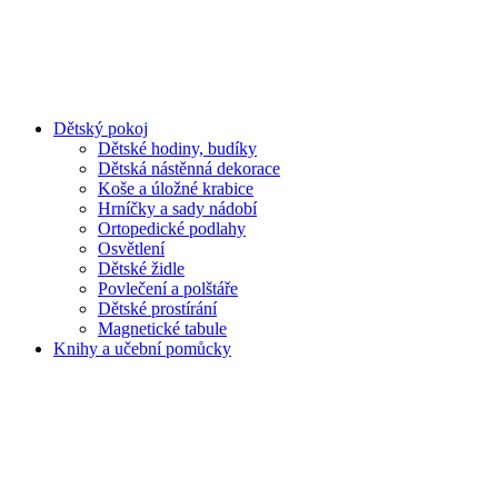
Dětský pokoj
Dětské hodiny, budíky
Dětská nástěnná dekorace
Koše a úložné krabice
Hrníčky a sady nádobí
Ortopedické podlahy
Osvětlení
Dětské židle
Povlečení a polštáře
Dětské prostírání
Magnetické tabule
Knihy a učební pomůcky