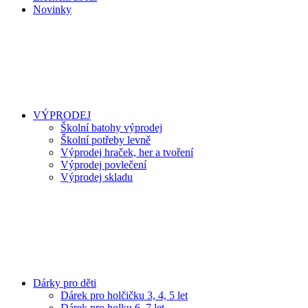
Novinky
VÝPRODEJ
Školní batohy výprodej
Školní potřeby levně
Výprodej hraček, her a tvoření
Výprodej povlečení
Výprodej skladu
Dárky pro děti
Dárek pro holčičku 3, 4, 5 let
Dárek pro holku 6, 7 let