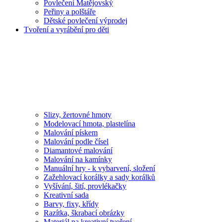
Povlečení Matějovský
Peřiny a polštáře
Dětské povlečení výprodej
Tvoření a vyrábění pro děti
Slizy, žertovné hmoty
Modelovací hmota, plastelína
Malování pískem
Malování podle čísel
Diamantové malování
Malování na kamínky
Manuální hry - k vybarvení, složení
Zažehlovací korálky a sady korálků
Vyšívání, šití, provlékačky
Kreativní sada
Barvy, fixy, křídy
Razítka, škrabací obrázky
Materiál na kreativní tvoření