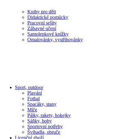
Knihy pro děti
Didaktické pomůcky
Pracovní sešity
Zábavné učení
Samolepkové knížky
Omalovánky, vystřihovánky
Sport, outdoor
Plavání
Fotbal
Spacáky, stany
Míče
Pálky, rakety, hokejky
Sáňky, boby
Sportovní potřeby
Švihadla, obruče
Licenční zboží