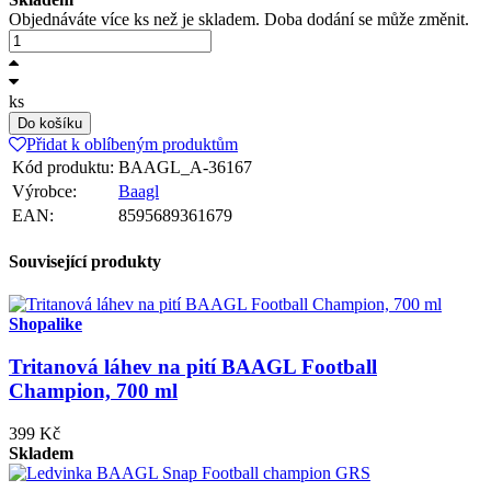
Objednáváte více ks než je skladem. Doba dodání se může změnit.
ks
Do košíku
Přidat k oblíbeným produktům
Kód produktu:
BAAGL_A-36167
Výrobce:
Baagl
EAN:
8595689361679
Související produkty
Shopalike
Tritanová láhev na pití BAAGL Football
Champion, 700 ml
399 Kč
Skladem