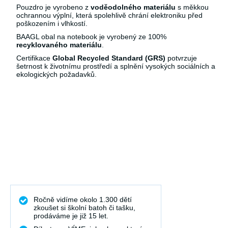
Pouzdro je vyrobeno z
voděodolného materiálu
s měkkou
ochrannou výplní, která spolehlivě chrání elektroniku před
poškozením i vlhkostí.
BAAGL obal na notebook je vyrobený ze 100%
recyklovaného materiálu
.
Certifikace
Global Recycled Standard
(GRS)
potvrzuje
šetrnost k životnímu prostředí a splnění vysokých sociálních a
ekologických požadavků.
Ročně vidíme okolo 1.300 dětí
zkoušet si školní batoh či tašku,
prodáváme je již 15 let.