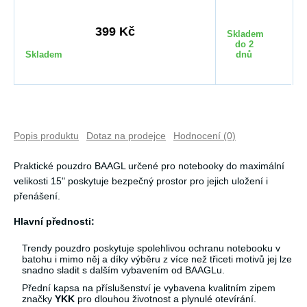
4
399 Kč
Skladem
do 2
Skladem
dnů
Popis produktu
Dotaz na prodejce
Hodnocení (0)
Praktické pouzdro BAAGL určené pro notebooky do maximální
velikosti 15" poskytuje bezpečný prostor pro jejich uložení i
přenášení.
Hlavní přednosti:
Trendy pouzdro poskytuje spolehlivou ochranu notebooku v
batohu i mimo něj a díky výběru z více než třiceti motivů jej lze
snadno sladit s dalším vybavením od BAAGLu.
Přední kapsa na příslušenství je vybavena kvalitním zipem
značky
YKK
pro dlouhou životnost a plynulé otevírání.