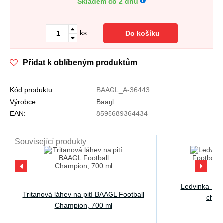
Skladem do 2 dnů
ks
Do košíku
Přidat k oblíbeným produktům
Kód produktu:
BAAGL_A-36443
Výrobce:
Baagl
EAN:
8595689364434
Související produkty
Ledvinka BAA
Tritanová láhev na pití BAAGL Football
cham
Champion, 700 ml