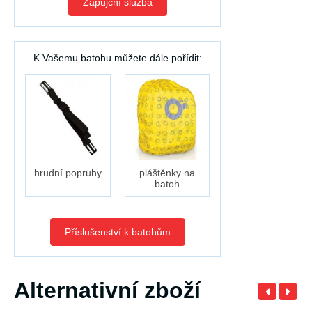
Zápůjční služba
K Vašemu batohu můžete dále pořídit:
hrudní popruhy
pláštěnky na
batoh
Příslušenství k batohům
Alternativní zboží