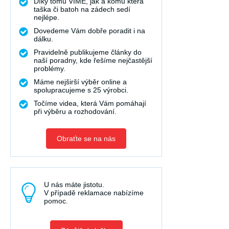
Díky tomu VÍME, jak a komu která
taška či batoh na zádech sedí
nejlépe.
Dovedeme Vám dobře poradit i na
dálku.
Pravidelně publikujeme články do
naší poradny, kde řešíme nejčastější
problémy.
Máme nejširší výběr online a
spolupracujeme s 25 výrobci.
Točíme videa, která Vám pomáhají
při výběru a rozhodování.
Obraťte se na nás
U nás máte jistotu.
V případě reklamace nabízíme
pomoc.