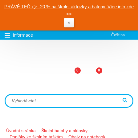
PRÁVĚ TEĎ 👉 -20 % na školní aktovky a batohy. Více info zde
>>
×
informace
Čeština
0
0
Úvodní stránka
Školní batohy a aktovky
Doplňky ke školním taškám
Obaly na notebook