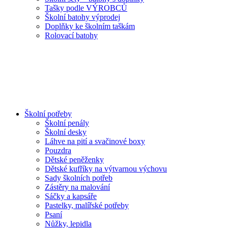
Tašky podle VÝROBCŮ
Školní batohy výprodej
Doplňky ke školním taškám
Rolovací batohy
Školní potřeby
Školní penály
Školní desky
Láhve na pití a svačinové boxy
Pouzdra
Dětské peněženky
Dětské kufříky na výtvarnou výchovu
Sady školních potřeb
Zástěry na malování
Sáčky a kapsáře
Pastelky, malířské potřeby
Psaní
Nůžky, lepidla