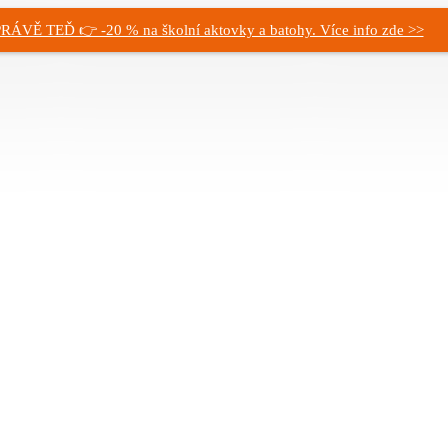
RÁVĚ TEĎ 👉 -20 % na školní aktovky a batohy. Více info zde >>