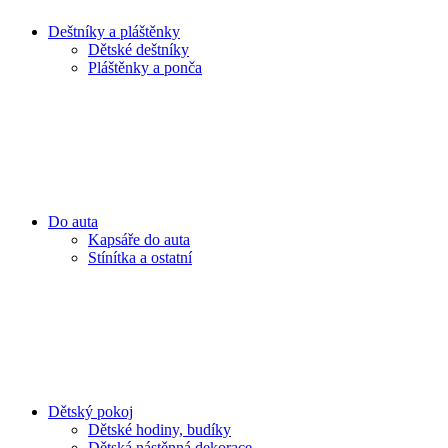
Deštníky a pláštěnky
Dětské deštníky
Pláštěnky a ponča
Do auta
Kapsáře do auta
Stínítka a ostatní
Dětský pokoj
Dětské hodiny, budíky
Dětská nástěnná dekorace