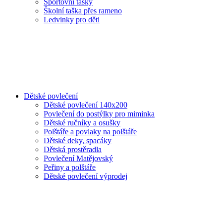
Sportovní tašky
Školní taška přes rameno
Ledvinky pro děti
Dětské povlečení
Dětské povlečení 140x200
Povlečení do postýlky pro miminka
Dětské ručníky a osušky
Polštáře a povlaky na polštáře
Dětské deky, spacáky
Dětská prostěradla
Povlečení Matějovský
Peřiny a polštáře
Dětské povlečení výprodej