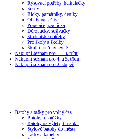
Rýsovací potřeby, kalkulačky
Sešity
Bloky, památníky, deníky
Obaly na sešity
Pořadače, psaníčka
Děrovačky, sešívačky
Studentské potřeby
Pro školy a školky
Školní potřeby levně
Nákupní seznam pro 1. - 3. třídu
Nákupní seznam pro 4. a 5. třídu
Nákupní seznam pro 2. stupeň
Batohy a tašky pro volný čas
Batohy a batůžky
Batohy na výlety, turistiku
Stylové batohy do města
Tašky a kabelky