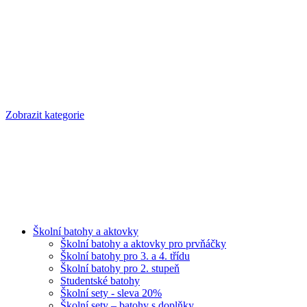
Zobrazit kategorie
Školní batohy a aktovky
Školní batohy a aktovky pro prvňáčky
Školní batohy pro 3. a 4. třídu
Školní batohy pro 2. stupeň
Studentské batohy
Školní sety - sleva 20%
Školní sety – batohy s doplňky