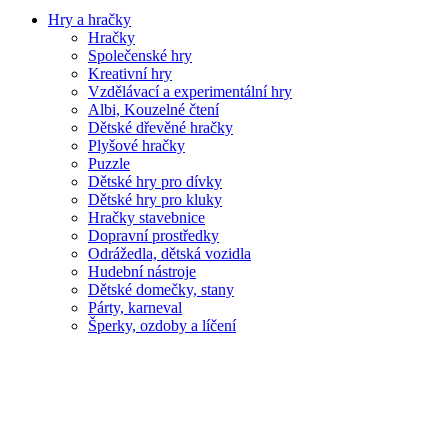
Hry a hračky
Hračky
Společenské hry
Kreativní hry
Vzdělávací a experimentální hry
Albi, Kouzelné čtení
Dětské dřevěné hračky
Plyšové hračky
Puzzle
Dětské hry pro dívky
Dětské hry pro kluky
Hračky stavebnice
Dopravní prostředky
Odrážedla, dětská vozidla
Hudební nástroje
Dětské domečky, stany
Párty, karneval
Šperky, ozdoby a líčení