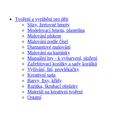
Tvoření a vyrábění pro děti
Slizy, žertovné hmoty
Modelovací hmota, plastelína
Malování pískem
Malování podle čísel
Diamantové malování
Malování na kamínky
Manuální hry - k vybarvení, složení
Zažehlovací korálky a sady korálků
Vyšívání, šití, provlékačky
Kreativní sada
Barvy, fixy, křídy
Razítka, škrabací obrázky
Materiál na kreativní tvoření
Ostatní