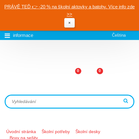
PRÁVĚ TEĎ 👉 -20 % na školní aktovky a batohy. Více info zde
>>
×
informace
Čeština
0
0
Úvodní stránka
Školní potřeby
Školní desky
Boxy na sešity