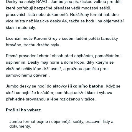
Desky na sešity BAAGL Jumbo jsou praktickou volbou pro děti,
které potřebují bezpečně přenášet větší množství sešitů,
pracovních listů nebo dokumentů. Rozšířený formát nabídne
více místa než klasické desky A4, takže se hodí i na objemnější
školní materiály.
Licenční motiv Kuromi Grey v šedém ladění potěší fanoušky
hravého, trochu drzého stylu.
Pevné provedení chrání obsah před ohýbáním, pomačkáním i
ušpiněním. Desky mají horní a dolní klopu, díky kterým se
vložené sešity lépe drží uvnitř, a pružnou gumičku proti
samovolnému otevření.
Jumbo desky se hodí do aktovky i
školního batohu
. Když se
uloží co nejblíže k zádům, pomáhají udržet školní výbavu
přehledně srovnanou a lépe rozloženou v tašce.
Proč si ho vybrat:
Jumbo formát pojme i objemnější sešity, pracovní listy a
dokumenty.