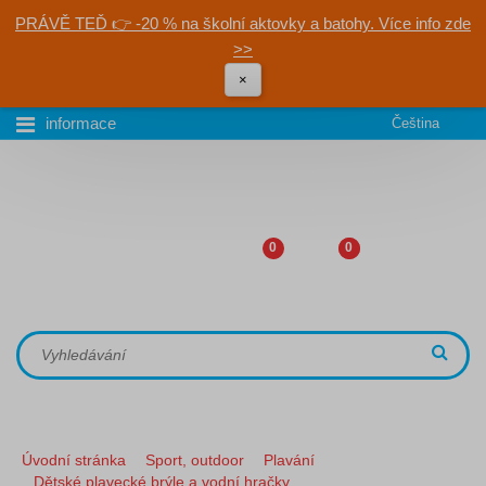
PRÁVĚ TEĎ 👉 -20 % na školní aktovky a batohy. Více info zde
>>
×
informace
Čeština
0
0
Úvodní stránka
Sport, outdoor
Plavání
Dětské plavecké brýle a vodní hračky