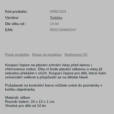
Kód produktu:
00861504
Výrobce:
Teddies
Dle věku od::
14 let
EAN:
8592190865047
Popis produktu
Dotaz na prodejce
Hodnocení (0)
Koupací čepice na plavání ochrání vlasy před slanou i
chlorovanou vodou. Díky ní bude plavání zábavou a vlasy již
nebudou překážet v očích. Koupací čepice pro děti, která mám
univerzální velikost a přizpůsobí se na dětské hlavě.
Požadavek na konkrétní barvu můžete uvést do poznámky v
košíku objednávky.
Materiál: silikon
Rozměr balení: 24 x 13 x 1 cm
Vhodné pro děti od 14 let