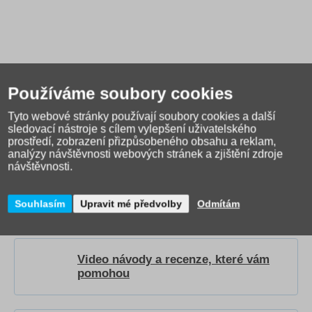
Používáme soubory cookies
Tyto webové stránky používají soubory cookies a další
sledovací nástroje s cílem vylepšení uživatelského
prostředí, zobrazení přizpůsobeného obsahu a reklam,
analýzy návštěvnosti webových stránek a zjištění zdroje
Jak správně vybrat školní
návštěvnosti.
tašku?
Přečtěte si našeho
průvodce
.
Souhlasím
Upravit mé předvolby
Odmítám
Video návody a recenze, které vám
pomohou