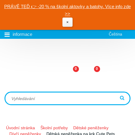
PRÁVĚ TEĎ 👉 -20 % na školní aktovky a batohy. Více info zde
>>
×
informace
Čeština
0
0
Úvodní stránka
Školní potřeby
Dětské peněženky
Dívčí peněženky
Dětská peněženka na krk Cute Pets