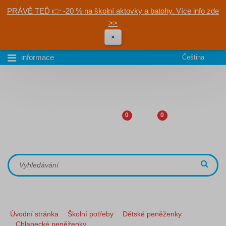
PRÁVĚ TEĎ 👉 -20 % na školní aktovky a batohy. Více info zde
>>
×
informace
Čeština
0
0
Úvodní stránka
Školní potřeby
Dětské peněženky
Chlapecké peněženky