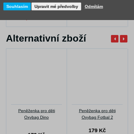
Playworld
48 Kč
Souhlasím
Upravit mé předvolby
Odmítám
49 Kč
Dočasně
nedostupné
Skladem
Alternativní zboží
Peněženka pro děti
Peněženka pro děti
Oxybag Dino
Oxybag Fotbal 2
179 Kč