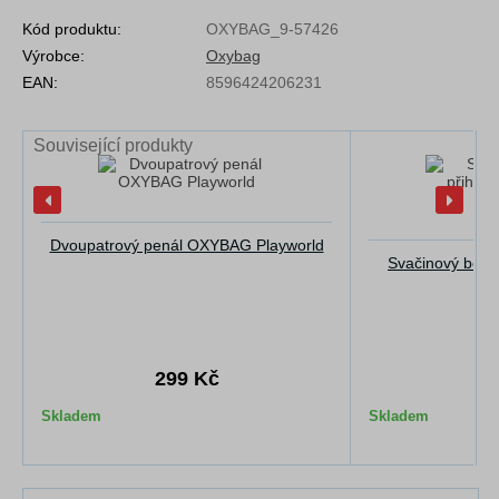
Kód produktu:
OXYBAG_9-57426
Výrobce:
Oxybag
EAN:
8596424206231
Související produkty
Dvoupatrový penál OXYBAG Playworld
Svačinový box 
Pl
299 Kč
1
Skladem
Skladem