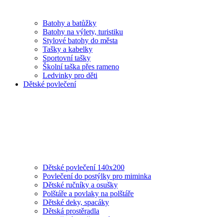
Batohy a batůžky
Batohy na výlety, turistiku
Stylové batohy do města
Tašky a kabelky
Sportovní tašky
Školní taška přes rameno
Ledvinky pro děti
Dětské povlečení
Dětské povlečení 140x200
Povlečení do postýlky pro miminka
Dětské ručníky a osušky
Polštáře a povlaky na polštáře
Dětské deky, spacáky
Dětská prostěradla