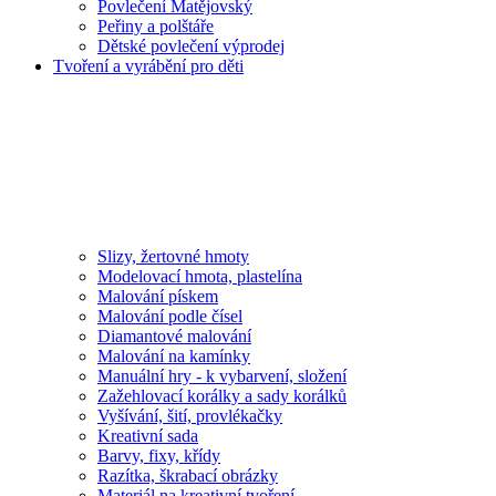
Povlečení Matějovský
Peřiny a polštáře
Dětské povlečení výprodej
Tvoření a vyrábění pro děti
Slizy, žertovné hmoty
Modelovací hmota, plastelína
Malování pískem
Malování podle čísel
Diamantové malování
Malování na kamínky
Manuální hry - k vybarvení, složení
Zažehlovací korálky a sady korálků
Vyšívání, šití, provlékačky
Kreativní sada
Barvy, fixy, křídy
Razítka, škrabací obrázky
Materiál na kreativní tvoření