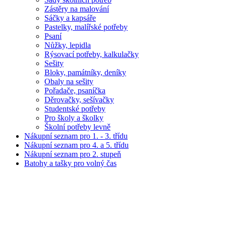
Zástěry na malování
Sáčky a kapsáře
Pastelky, malířské potřeby
Psaní
Nůžky, lepidla
Rýsovací potřeby, kalkulačky
Sešity
Bloky, památníky, deníky
Obaly na sešity
Pořadače, psaníčka
Děrovačky, sešívačky
Studentské potřeby
Pro školy a školky
Školní potřeby levně
Nákupní seznam pro 1. - 3. třídu
Nákupní seznam pro 4. a 5. třídu
Nákupní seznam pro 2. stupeň
Batohy a tašky pro volný čas