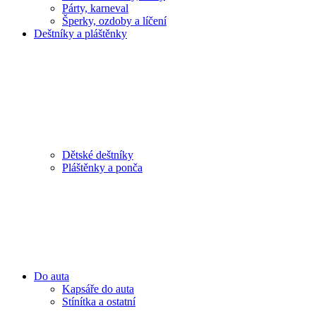
Párty, karneval
Šperky, ozdoby a líčení
Deštníky a pláštěnky
Dětské deštníky
Pláštěnky a ponča
Do auta
Kapsáře do auta
Stínítka a ostatní