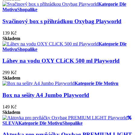
Kategorie Dle
Motivu
Shopalike
Svačinový box s přihrádkou Oxybag Playworld
139 Kč
Skladem
Kategorie Dle
Motivu
Shopalike
Láhev na vodu OXY CLiCK 500 ml Playworld
299 Kč
Skladem
Kategorie Dle Motivu
Box na sešity A4 Jumbo Playworld
149 Kč
Skladem
SLEVA
Kategorie Dle Motivu
Shopalike
Aktovka pro prvňáčky Oxybag PREMIUM LIGHT