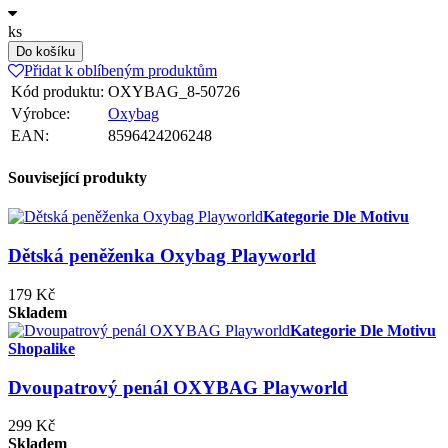
ks
Do košíku
Přidat k oblíbeným produktům
Kód produktu:
OXYBAG_8-50726
Výrobce:
Oxybag
EAN:
8596424206248
Související produkty
Kategorie Dle Motivu
Dětská peněženka Oxybag Playworld
179 Kč
Skladem
Kategorie Dle Motivu
Shopalike
Dvoupatrový penál OXYBAG Playworld
299 Kč
Skladem