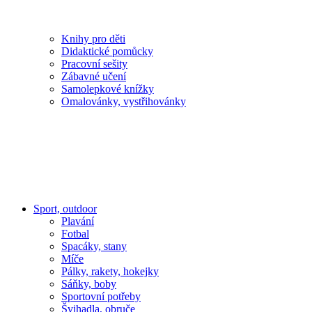
Knihy pro děti
Didaktické pomůcky
Pracovní sešity
Zábavné učení
Samolepkové knížky
Omalovánky, vystřihovánky
Sport, outdoor
Plavání
Fotbal
Spacáky, stany
Míče
Pálky, rakety, hokejky
Sáňky, boby
Sportovní potřeby
Švihadla, obruče