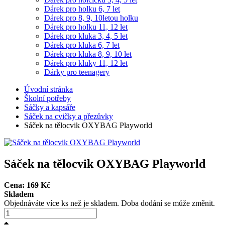
Dárek pro holku 6, 7 let
Dárek pro 8, 9, 10letou holku
Dárek pro holku 11, 12 let
Dárek pro kluka 3, 4, 5 let
Dárek pro kluka 6, 7 let
Dárek pro kluka 8, 9, 10 let
Dárek pro kluky 11, 12 let
Dárky pro teenagery
Úvodní stránka
Školní potřeby
Sáčky a kapsáře
Sáček na cvičky a přezůvky
Sáček na tělocvik OXYBAG Playworld
Sáček na tělocvik OXYBAG Playworld
Cena:
169
Kč
Skladem
Objednáváte více ks než je skladem. Doba dodání se může změnit.