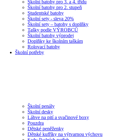
Školní batohy pro 3. a 4. třídu
Školní batohy pro 2. stupeň
Studentské batohy
Školní sety - sleva 20%
Školní sety – batohy s doplňky
Tašky podle VÝROBCŮ
Školní batohy výprodej
Doplňky ke školním taškám
Rolovací batohy
Školní potřeby
Školní penály
Školní desky
Láhve na pití a svačinové boxy
Pouzdra
Dětské peněženky
Dětské kufříky na výtvarnou výchovu
Sady školních potřeb