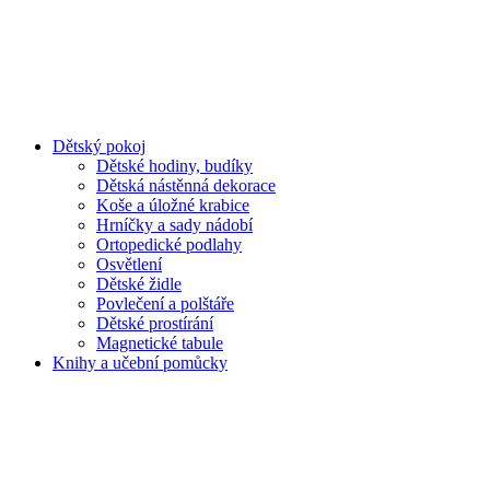
Dětský pokoj
Dětské hodiny, budíky
Dětská nástěnná dekorace
Koše a úložné krabice
Hrníčky a sady nádobí
Ortopedické podlahy
Osvětlení
Dětské židle
Povlečení a polštáře
Dětské prostírání
Magnetické tabule
Knihy a učební pomůcky