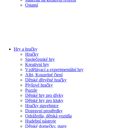
Ostatní
Hry a hračky
Hračky
Společenské hry
Kreativní hry
Vzdělávací a experimentální hry
Albi, Kouzelné čtení
Dětské dřevěné hračky
Plyšové hračky
Puzzle
Dětské hry pro dívky
Dětské hry pro kluky
Hračky stavebnice
Dopravní prostředky
Odrážedla, dětská vozidla
Hudební nástroje
Dětské domečky, stany