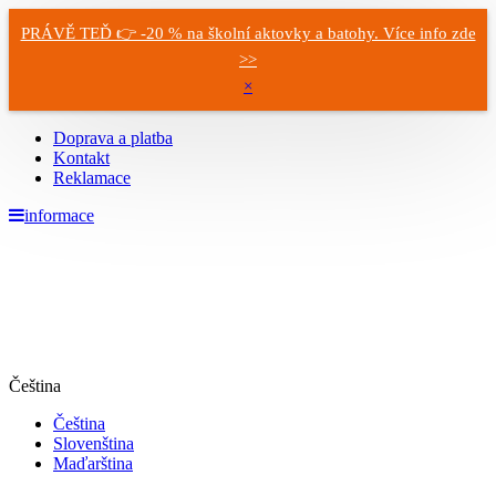
PRÁVĚ TEĎ 👉 -20 % na školní aktovky a batohy. Více info zde
>>
×
Doprava a platba
Kontakt
Reklamace
informace
Čeština
Čeština
Slovenština
Maďarština