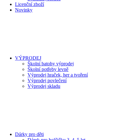
Licenční zboží
Novinky
VÝPRODEJ
Školní batohy výprodej
Školní potřeby levně
Výprodej hraček, her a tvoření
Výprodej povlečení
Výprodej skladu
Dárky pro děti
Dárek pro holčičku 3, 4, 5 let