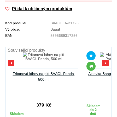
Přidat k oblíbeným produktům
Kód produktu:
BAAGL_A-31725
Výrobce:
Baagl
EAN:
8595689317256
Související produkty
Tritanová láhev na pití BAAGL Panda,
Aktovka Baagl Zi
500 ml
27
379 Kč
Skladem
do 2
Skladem
dnů