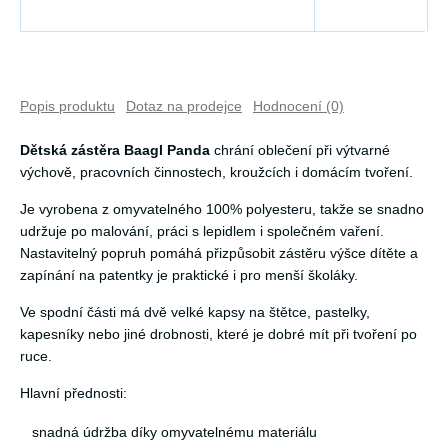
Popis produktu
Dotaz na prodejce
Hodnocení (0)
Dětská zástěra Baagl Panda
chrání oblečení při výtvarné
výchově, pracovních činnostech, kroužcích i domácím tvoření.
Je vyrobena z omyvatelného 100% polyesteru, takže se snadno
udržuje po malování, práci s lepidlem i společném vaření.
Nastavitelný popruh pomáhá přizpůsobit zástěru výšce dítěte a
zapínání na patentky je praktické i pro menší školáky.
Ve spodní části má dvě velké kapsy na štětce, pastelky,
kapesníky nebo jiné drobnosti, které je dobré mít při tvoření po
ruce.
Hlavní přednosti:
snadná údržba díky omyvatelnému materiálu