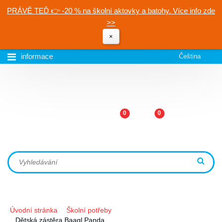
PRÁVĚ TEĎ 👉 -20 % na školní aktovky a batohy. Více info zde
>>
×
informace
Čeština
0
0
Úvodní stránka
Školní potřeby
Dětská zástěra Baagl Panda