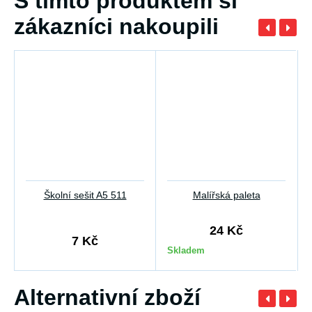
S tímto produktem si
zákazníci nakoupili
Školní sešit A5 511
Malířská paleta
24 Kč
7 Kč
Skladem
Alternativní zboží