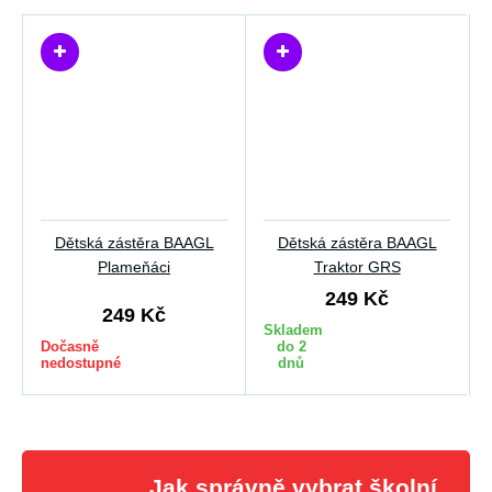
Dětská zástěra BAAGL
Dětská zástěra BAAGL
Plameňáci
Traktor GRS
249 Kč
249 Kč
Skladem
Dočasně
do 2
nedostupné
dnů
Jak správně vybrat školní