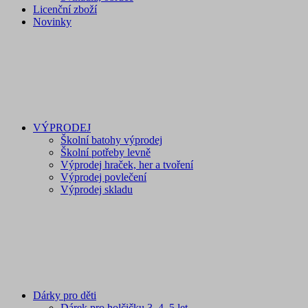
Licenční zboží
Novinky
VÝPRODEJ
Školní batohy výprodej
Školní potřeby levně
Výprodej hraček, her a tvoření
Výprodej povlečení
Výprodej skladu
Dárky pro děti
Dárek pro holčičku 3, 4, 5 let