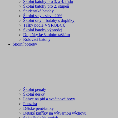
Školní batohy pro 3. a 4. třídu
Školní batohy pro 2. stupeň
Studentské batohy
Školní sety - sleva 20%
Školní sety – batohy s doplňky
Tašky podle VÝROBCŮ
Školní batohy výprodej
Doplňky ke školním taškám
Rolovací batohy
Školní potřeby
Školní penály
Školní desky
Láhve na pití a svačinové boxy
Pouzdra
Dětské peněženky
Dětské kufříky na výtvarnou výchovu
Sady školních potřeb