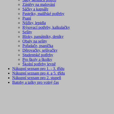
Zástěry na malování
Sáčky a kapsáře
Pastelky, malířské potřeby
Psaní
Nůžky, lepidla
Rýsovací potřeby, kalkulačky
Sešity
Bloky, památníky, deníky
Obaly na sešity
Pořadače, psaníčka
Děrovačky, sešívačky
Studentské potřeby
Pro školy a školky
Školní potřeby levně
Nákupní seznam pro 1. - 3. třídu
Nákupní seznam pro 4. a 5. třídu
Nákupní seznam pro 2. stupeň
Batohy a tašky pro volný čas