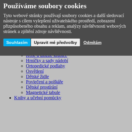
Používáme soubory cookies
Tyto webové stránky používají soubory cookies a další sledovací
nástroje s cílem vylepšení uživatelského prostředí, zobrazení
přizpůsobeného obsahu a reklam, analýzy návštěvnosti webových
stránek a zjištění zdroje návštěvnosti.
Dětský pokoj
Souhlasím
Upravit mé předvolby
Odmítám
Dětské hodiny, budíky
Dětská nástěnná dekorace
Koše a úložné krabice
Hrníčky a sady nádobí
Ortopedické podlahy
Osvětlení
Dětské židle
Povlečení a polštáře
Dětské prostírání
Magnetické tabule
Knihy a učební pomůcky