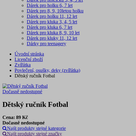
Dárek pro holku 6, 7 let
Dárek pro 8, 9, 10letou holku
Dárek pro holku 11, 12 let
Dárek pro kluka 3, 4, 5 let
Dárek pro kluka 6, 7 let
Dárek pro kluka 8, 9, 10 let
Dárek pro kluky 11, 12 let
Dárky pro teenagery
Úvodní stránka
Licenční zboží
Zvířátka
Povlečení, osušky, deky (zvířátka)
Dětský ručník Fotbal
Dočasně nedostupné
Dětský ručník Fotbal
Cena:
89
Kč
Dočasně nedostupné
Najít produkty stejné kategorie
Najít produkty stejné značky