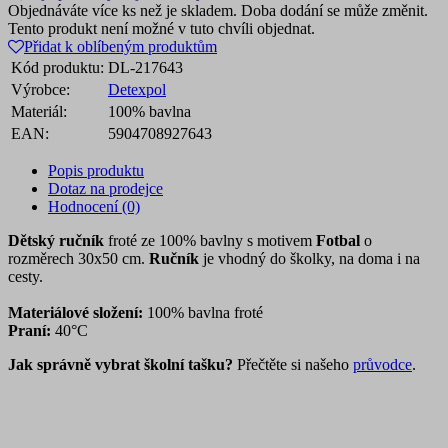
Objednáváte více ks než je skladem. Doba dodání se může změnit.
Tento produkt není možné v tuto chvíli objednat.
Přidat k oblíbeným produktům
Kód produktu:
DL-217643
Výrobce:
Detexpol
Materiál:
100% bavlna
EAN:
5904708927643
Popis produktu
Dotaz na prodejce
Hodnocení (0)
Dětský ručník
froté ze 100% bavlny s motivem
Fotbal
o
rozměrech 30x50 cm.
Ručník
je vhodný do školky, na doma i na
cesty.
Materiálové složení:
100% bavlna froté
Praní:
40°C
Jak správně vybrat školní tašku?
Přečtěte si našeho
průvodce
.