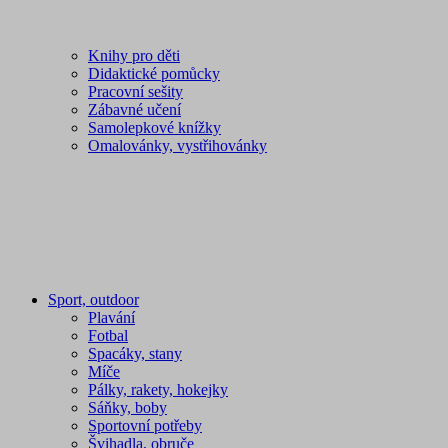
Knihy pro děti
Didaktické pomůcky
Pracovní sešity
Zábavné učení
Samolepkové knížky
Omalovánky, vystřihovánky
Sport, outdoor
Plavání
Fotbal
Spacáky, stany
Míče
Pálky, rakety, hokejky
Sáňky, boby
Sportovní potřeby
Švihadla, obruče