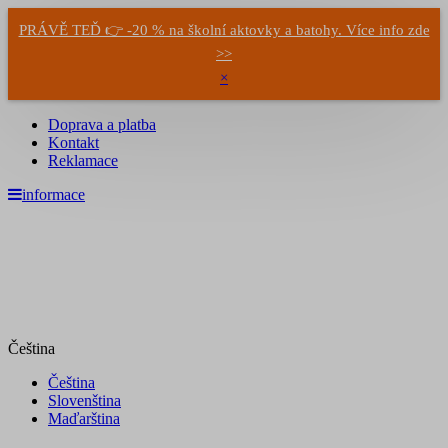
PRÁVĚ TEĎ 👉 -20 % na školní aktovky a batohy. Více info zde
>>
×
Doprava a platba
Kontakt
Reklamace
informace
Čeština
Čeština
Slovenština
Maďarština