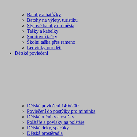
Batohy a batůžky
Batohy na výlety, turistiku
Stylové batohy do města
Tašky a kabelky
Sportovní tašky
Školní taška přes rameno
Ledvinky pro děti
Dětské povlečení
Dětské povlečení 140x200
Povlečení do postýlky pro miminka
Dětské ručníky a osušky
Polštáře a povlaky na polštáře
Dětské deky, spacáky
Dětská prostěradla