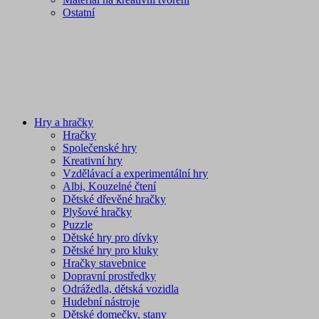
Ostatní
Hry a hračky
Hračky
Společenské hry
Kreativní hry
Vzdělávací a experimentální hry
Albi, Kouzelné čtení
Dětské dřevěné hračky
Plyšové hračky
Puzzle
Dětské hry pro dívky
Dětské hry pro kluky
Hračky stavebnice
Dopravní prostředky
Odrážedla, dětská vozidla
Hudební nástroje
Dětské domečky, stany