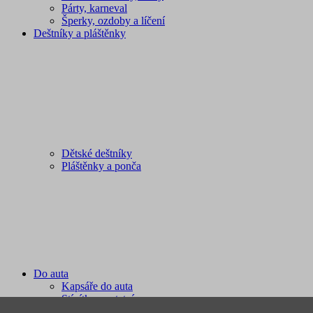
Párty, karneval
Šperky, ozdoby a líčení
Deštníky a pláštěnky
Dětské deštníky
Pláštěnky a ponča
Do auta
Kapsáře do auta
Stínítka a ostatní