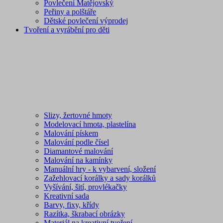
Povlečení Matějovský
Peřiny a polštáře
Dětské povlečení výprodej
Tvoření a vyrábění pro děti
Slizy, žertovné hmoty
Modelovací hmota, plastelína
Malování pískem
Malování podle čísel
Diamantové malování
Malování na kamínky
Manuální hry - k vybarvení, složení
Zažehlovací korálky a sady korálků
Vyšívání, šití, provlékačky
Kreativní sada
Barvy, fixy, křídy
Razítka, škrabací obrázky
Materiál na kreativní tvoření