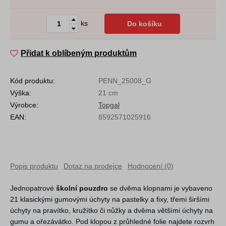
ks
Do košíku
Přidat k oblíbeným produktům
Kód produktu:
PENN_25008_G
Výška:
21 cm
Výrobce:
Topgal
EAN:
8592571025916
Popis produktu
Dotaz na prodejce
Hodnocení (0)
Jednopatrové
školní pouzdro
se dvěma klopnami je vybaveno
21 klasickými gumovými úchyty na pastelky a fixy, třemi širšími
úchyty na pravítko, kružítko či nůžky a dvěma většími úchyty na
gumu a ořezávátko. Pod klopou z průhledné folie najdete rozvrh