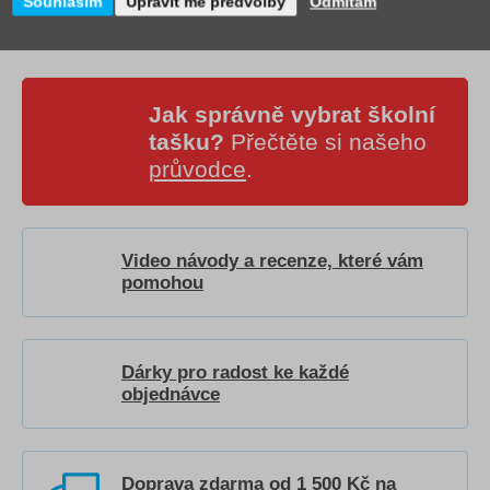
Souhlasím
Upravit mé předvolby
Odmítám
Jak správně vybrat školní
tašku?
Přečtěte si našeho
průvodce
.
Video návody a recenze, které vám
pomohou
Dárky pro radost ke každé
objednávce
Doprava zdarma od 1 500 Kč na