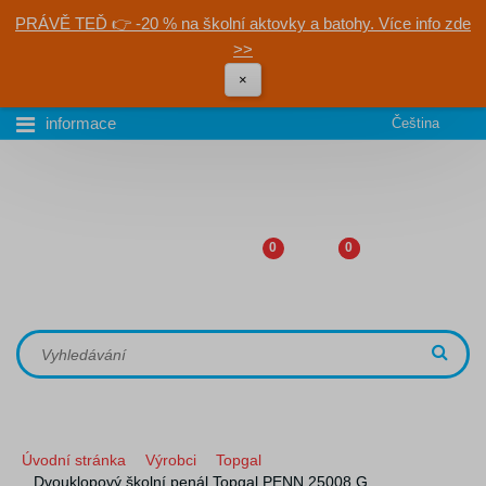
PRÁVĚ TEĎ 👉 -20 % na školní aktovky a batohy. Více info zde
>>
×
informace
Čeština
0
0
Úvodní stránka
Výrobci
Topgal
Dvouklopový školní penál Topgal PENN 25008 G