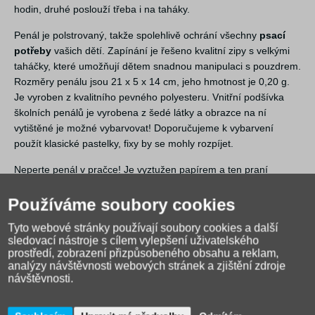
hodin, druhé poslouží třeba i na taháky.
Penál je polstrovaný, takže spolehlivě ochrání všechny
psací
potřeby
vašich dětí. Zapínání je řešeno kvalitní zipy s velkými
taháčky, které umožňují dětem snadnou manipulaci s pouzdrem.
Rozměry penálu jsou 21 x 5 x 14 cm, jeho hmotnost je 0,20 g.
Je vyroben z kvalitního pevného polyesteru. Vnitřní podšívka
školních penálů je vyrobena z šedé látky a obrazce na ní
vytištěné je možné vybarvovat! Doporučujeme k vybarvení
použít klasické pastelky, fixy by se mohly rozpíjet.
Neperte penál v pračce! Je vyztužen papírem a ten praní
rozhodně nepřežije.
Používáme soubory cookies
Tyto webové stránky používají soubory cookies a další
sledovací nástroje s cílem vylepšení uživatelského
prostředí, zobrazení přizpůsobeného obsahu a reklam,
analýzy návštěvnosti webových stránek a zjištění zdroje
návštěvnosti.