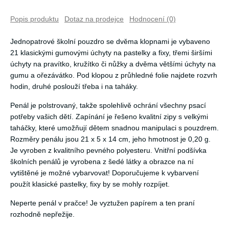
Popis produktu
Dotaz na prodejce
Hodnocení (0)
Jednopatrové školní pouzdro se dvěma klopnami je vybaveno
21 klasickými gumovými úchyty na pastelky a fixy, třemi širšími
úchyty na pravítko, kružítko či nůžky a dvěma většími úchyty na
gumu a ořezávátko. Pod klopou z průhledné folie najdete rozvrh
hodin, druhé poslouží třeba i na taháky.
Penál je polstrovaný, takže spolehlivě ochrání všechny psací
potřeby vašich dětí. Zapínání je řešeno kvalitní zipy s velkými
taháčky, které umožňují dětem snadnou manipulaci s pouzdrem.
Rozměry penálu jsou 21 x 5 x 14 cm, jeho hmotnost je 0,20 g.
Je vyroben z kvalitního pevného polyesteru. Vnitřní podšívka
školních penálů je vyrobena z šedé látky a obrazce na ní
vytištěné je možné vybarvovat! Doporučujeme k vybarvení
použít klasické pastelky, fixy by se mohly rozpíjet.
Neperte penál v pračce! Je vyztužen papírem a ten praní
rozhodně nepřežije.