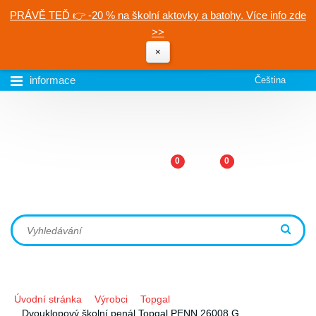
PRÁVĚ TEĎ 👉 -20 % na školní aktovky a batohy. Více info zde
>>
×
informace
Čeština
0
0
Úvodní stránka
Výrobci
Topgal
Dvouklopový školní penál Topgal PENN 26008 G