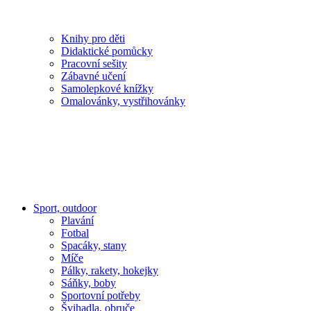
Knihy pro děti
Didaktické pomůcky
Pracovní sešity
Zábavné učení
Samolepkové knížky
Omalovánky, vystřihovánky
Sport, outdoor
Plavání
Fotbal
Spacáky, stany
Míče
Pálky, rakety, hokejky
Sáňky, boby
Sportovní potřeby
Švihadla, obruče