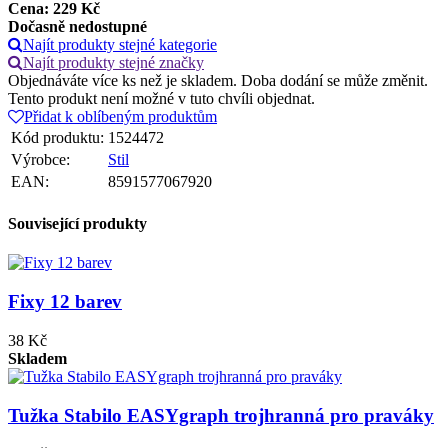
Cena:
229
Kč
Dočasně nedostupné
Najít produkty stejné kategorie
Najít produkty stejné značky
Objednáváte více ks než je skladem. Doba dodání se může změnit.
Tento produkt není možné v tuto chvíli objednat.
Přidat k oblíbeným produktům
Kód produktu:
1524472
Výrobce:
Stil
EAN:
8591577067920
Související produkty
Fixy 12 barev
38 Kč
Skladem
Tužka Stabilo EASYgraph trojhranná pro praváky