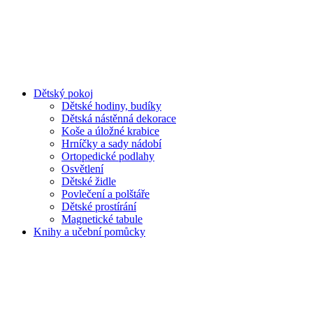
Dětský pokoj
Dětské hodiny, budíky
Dětská nástěnná dekorace
Koše a úložné krabice
Hrníčky a sady nádobí
Ortopedické podlahy
Osvětlení
Dětské židle
Povlečení a polštáře
Dětské prostírání
Magnetické tabule
Knihy a učební pomůcky