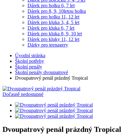
Dárek pro holku 6, 7 let
Dárek pro 8, 9, 10letou holku
Dárek pro holku 11, 12 let
Dárek pro kluka 3, 4, 5 let
Dárek pro kluka 6, 7 let
Dárek pro kluka 8, 9, 10 let
Dárek pro kluky 11, 12 let
Dárky pro teenagery
Úvodní stránka
Školní potřeby
Školní penály
Školní penály dvoupatrové
Dvoupatrový penál prázdný Tropical
Dočasně nedostupné
Dvoupatrový penál prázdný Tropical