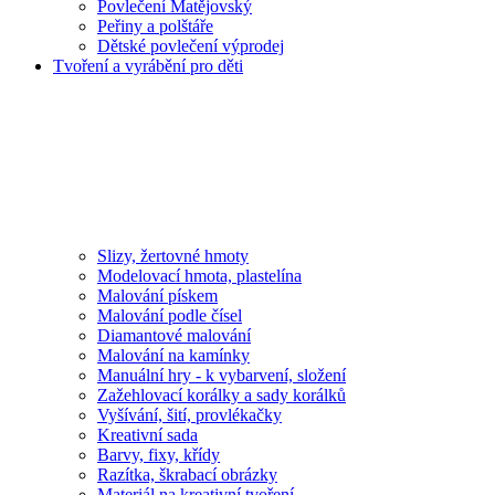
Povlečení Matějovský
Peřiny a polštáře
Dětské povlečení výprodej
Tvoření a vyrábění pro děti
Slizy, žertovné hmoty
Modelovací hmota, plastelína
Malování pískem
Malování podle čísel
Diamantové malování
Malování na kamínky
Manuální hry - k vybarvení, složení
Zažehlovací korálky a sady korálků
Vyšívání, šití, provlékačky
Kreativní sada
Barvy, fixy, křídy
Razítka, škrabací obrázky
Materiál na kreativní tvoření