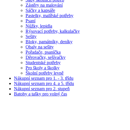
Zástěry na malování
Sáčky a kapsáře
Pastelky, malířské potřeby
Psaní
Nůžky, lepidla
Rýsovací potřeby, kalkulačky
Sešity
Bloky, památníky, deníky
Obaly na sešity
Pořadače, psaníčka
Děrovačky, sešívačky
Studentské potřeby
Pro školy a školky
Školní potřeby levně
Nákupní seznam pro 1. - 3. třídu
Nákupní seznam pro 4. a 5. třídu
Nákupní seznam pro 2. stupeň
Batohy a tašky pro volný čas