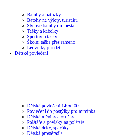
Batohy a batůžky
Batohy na výlety, turistiku
Stylové batohy do města
Tašky a kabelky
Sportovní tašky
Školní taška přes rameno
Ledvinky pro děti
Dětské povlečení
Dětské povlečení 140x200
Povlečení do postýlky pro miminka
Dětské ručníky a osušky
Polštáře a povlaky na polštáře
Dětské deky, spacáky
Dětská prostěradla