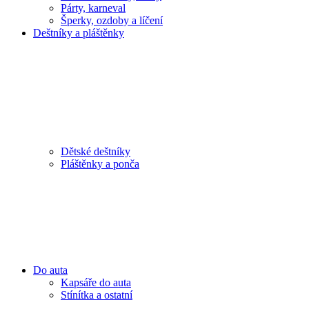
Párty, karneval
Šperky, ozdoby a líčení
Deštníky a pláštěnky
Dětské deštníky
Pláštěnky a ponča
Do auta
Kapsáře do auta
Stínítka a ostatní