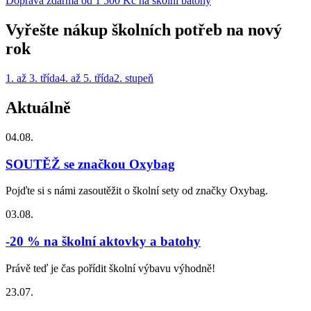
Doprava zdarma od 1 500 Kč na školní batohy
Vyřešte nákup školních potřeb na nový
rok
1. až 3. třída
4. až 5. třída
2. stupeň
Aktuálně
04.08.
SOUTĚŽ se značkou Oxybag
Pojďte si s námi zasoutěžit o školní sety od značky Oxybag.
03.08.
-20 % na školní aktovky a batohy
Právě teď je čas pořídit školní výbavu výhodně!
23.07.