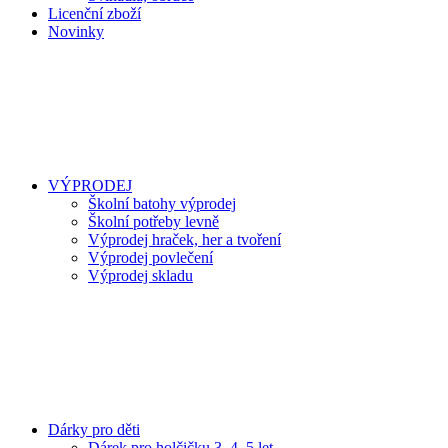
Licenční zboží
Novinky
VÝPRODEJ
Školní batohy výprodej
Školní potřeby levně
Výprodej hraček, her a tvoření
Výprodej povlečení
Výprodej skladu
Dárky pro děti
Dárek pro holčičku 3, 4, 5 let