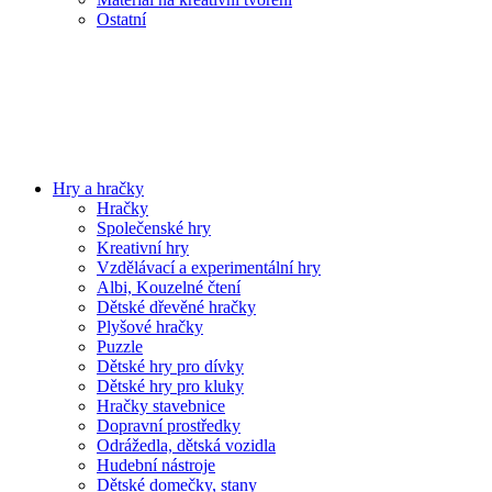
Ostatní
Hry a hračky
Hračky
Společenské hry
Kreativní hry
Vzdělávací a experimentální hry
Albi, Kouzelné čtení
Dětské dřevěné hračky
Plyšové hračky
Puzzle
Dětské hry pro dívky
Dětské hry pro kluky
Hračky stavebnice
Dopravní prostředky
Odrážedla, dětská vozidla
Hudební nástroje
Dětské domečky, stany