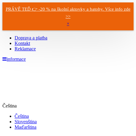
PRÁVĚ TEĎ 👉 -20 % na školní aktovky a batohy. Více info zde
>>
×
Doprava a platba
Kontakt
Reklamace
informace
Čeština
Čeština
Slovenština
Maďarština