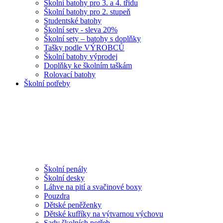
Školní batohy pro 3. a 4. třídu
Školní batohy pro 2. stupeň
Studentské batohy
Školní sety - sleva 20%
Školní sety – batohy s doplňky
Tašky podle VÝROBCŮ
Školní batohy výprodej
Doplňky ke školním taškám
Rolovací batohy
Školní potřeby
Školní penály
Školní desky
Láhve na pití a svačinové boxy
Pouzdra
Dětské peněženky
Dětské kufříky na výtvarnou výchovu
Sady školních potřeb